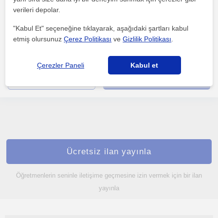
Samsun Sehri, Atakent Sa...
verileri depolar.
"Kabul Et" seçeneğine tıklayarak, aşağıdaki şartları kabul
etmiş olursunuz
Çerez Politikası
ve
Gizlilik Politikası
.
Sınav süreci karmaşık, stresli ve genellikle öğrencinin kaynaklar
arasında boğulduğu; çokça kararsızlık yaşadığı ve...
Çerezler Paneli
Kabul et
daha fazlasını gör
Ücretsiz iletişime geç
Ücretsiz ilan yayınla
Öğretmenlerin seninle iletişime geçmesine izin vermek için bir ilan
yayınla