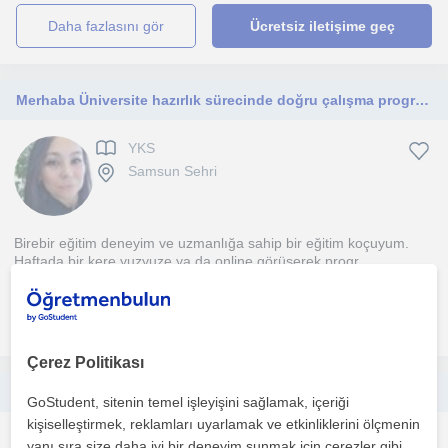
daha fazlasını gör
Ücretsiz iletişime geç
Merhaba Üniversite hazırlık sürecinde doğru çalışma programı , sınav analizi ve program takibi ile başarı bizim olabilir.
YKS
Samsun Sehri
Birebir eğitim deneyim ve uzmanlığa sahip bir eğitim koçuyum.
Haftada bir kere yuzyuze ya da online görüşerek progr...
daha fazlasını gör
Ücretsiz iletişime geç
Çerez Politikası
Sınav Koçluğu (Birey Merkezli-Hazır Program Olmadan)
GoStudent, sitenin temel işleyişini sağlamak, içeriği
kişiselleştirmek, reklamları uyarlamak ve etkinliklerini ölçmenin
YKS
yanı sıra size daha iyi bir deneyim sunmak için çerezler gibi