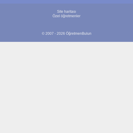
Site haritası
Özel öğretmenler
© 2007 - 2026 ÖğretmenBulun