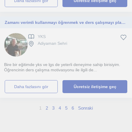
daha fazlasını gör
Ücretsiz iletişime geç
Zamanı verimli kullanmayı öğrenmek ve ders çalışmayı planlı hale getirmek istermisiniz? Size yardımcı olabilirim.
YKS
Adiyaman Sehri
Bire bir eğitimde yks ve lgs de yeterli deneyime sahip birisiyim.
Öğrencinin ders çalışma motivasyonu ile ilgili de...
daha fazlasını gör
Ücretsiz iletişime geç
1
2
3
4
5
6
Sonraki