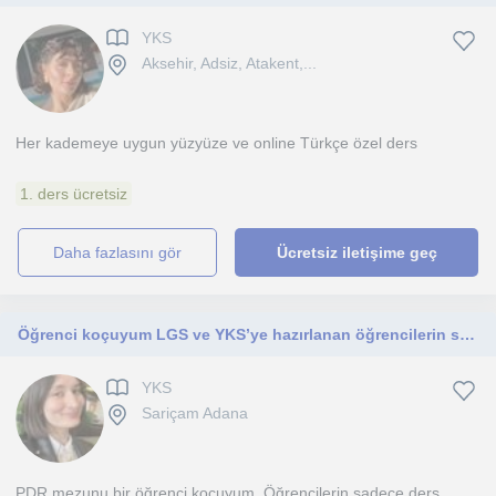
YKS
Aksehir, Adsiz, Atakent,...
Her kademeye uygun yüzyüze ve online Türkçe özel ders
1. ders ücretsiz
daha fazlasını gör
Ücretsiz iletişime geç
Öğrenci koçuyum LGS ve YKS’ye hazırlanan öğrencilerin süreçlerine destek olmak için buradayım
YKS
Sariçam Adana
PDR mezunu bir öğrenci koçuyum. Öğrencilerin sadece ders