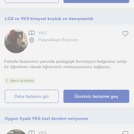
LGS ve YKS bireysel koçluk ve danışmanlık
YKS
Palandöken Erzurum
Felsefe lisansımın yanında pedagojik formasyon belgesine sahip
bir öğretmen olarak öğrencinin motivasyonunu sağlama...
1. ders ücretsiz
daha fazlasını gör
Ücretsiz iletişime geç
Uygun fiyatlı YKS özel dersleri veriyorum
YKS