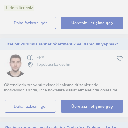
1. ders ücretsiz
daha fazlasını gör
Ücretsiz iletişime geç
Özel bir kurumda rehber öğretmenlik ve idarecilik yapmaktayım. Lgs ve Yks sınavına girecek öğrencilerle çalışıyorum.
YKS
Tepebasi Eskisehir
Öğrencilerin sınav sürecindeki çalışma düzenlerinde,
motivasyonlarında, ince noktalara dikkat etmelerinde onlara de...
daha fazlasını gör
Ücretsiz iletişime geç
Yks için program ayarlayabiliriz.Coğrafya ,Türkçe , alanlarında özel ders verebilirim