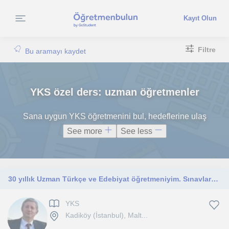
Kayıt Olun
Filtre
Bu aramayı kaydet
YKS özel ders: uzman öğretmenler
Sana uygun YKS öğretmenini bul, hedeflerine ulaş
See more
See less
30 yıllık Uzman Türkçe ve Edebiyat öğretmeniyim. Sınavlara, okul derslerine hazırlarım.
YKS
Kadiköy (İstanbul), Malt...