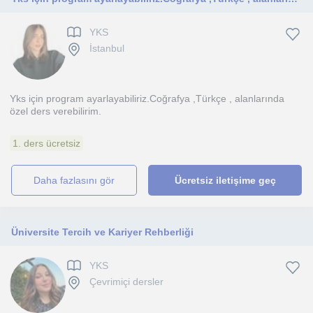
YKS
İstanbul
Yks için program ayarlayabiliriz.Coğrafya ,Türkçe , alanlarında
özel ders verebilirim.
1. ders ücretsiz
daha fazlasını gör
Ücretsiz iletişime geç
Üniversite Tercih ve Kariyer Rehberliği
YKS
Çevrimiçi dersler