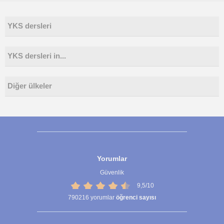
YKS dersleri
YKS dersleri in...
Diğer ülkeler
Yorumlar
Güvenlik
9,5/10
790216
yorumlar
öğrenci sayısı