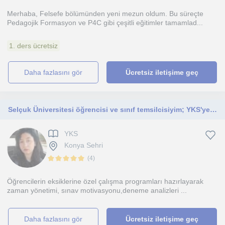
Merhaba, Felsefe bölümünden yeni mezun oldum. Bu süreçte
Pedagojik Formasyon ve P4C gibi çeşitli eğitimler tamamlad...
1. ders ücretsiz
daha fazlasını gör
Ücretsiz iletişime geç
​Selçuk Üniversitesi öğrencisi ve sınıf temsilcisiyim; YKS'ye hazırlanan öğrencilere hedef belirleme ve çalışma rehberliği sunuyor
YKS
Konya Sehri
(
4
)
Öğrencilerin eksiklerine özel çalışma programları hazırlayarak
zaman yönetimi, sınav motivasyonu,deneme analizleri ...
daha fazlasını gör
Ücretsiz iletişime geç