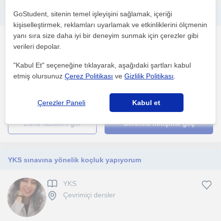
GoStudent, sitenin temel işleyişini sağlamak, içeriği
Hacettepe mezunuyum. Başarılı YKS deneyimimle, disiplinli ve anlaşılır anlatımla öğrencilerimin hedefleri için destek oluyorum
kişiselleştirmek, reklamları uyarlamak ve etkinliklerini ölçmenin
yanı sıra size daha iyi bir deneyim sunmak için çerezler gibi
YKS
verileri depolar.
Çevrimiçi dersler
"Kabul Et" seçeneğine tıklayarak, aşağıdaki şartları kabul
etmiş olursunuz
Çerez Politikası
ve
Gizlilik Politikası
.
Hacettepe Hemşirelik ve Sakarya Mekatronik mezunuyum. YKS
sürecindeki başarımı ve edindiğim çalışma tekniklerini öğ...
Çerezler Paneli
Kabul et
daha fazlasını gör
Ücretsiz iletişime geç
YKS sınavına yönelik koçluk yapıyorum
YKS
Çevrimiçi dersler