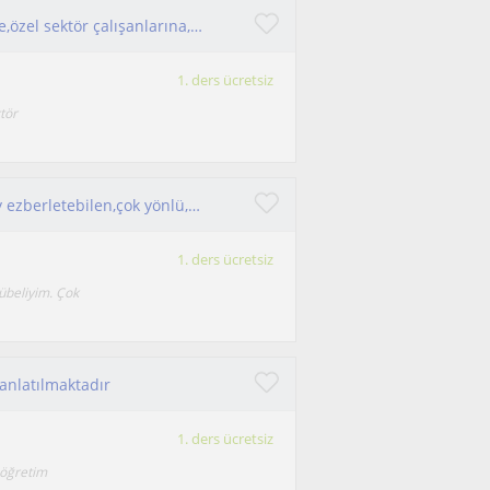
İktisat fakültesi veya girmek isteyen öğrecilerine,özel sektör çalışanlarına, siyasi kariyer hedefi olanların öğretmeni
1. ders ücretsiz
tör
Yeni şeyler öğrenmeye ve öğretmeye açık, kolay ezberletebilen,çok yönlü,eğitici ve ilgi çekici
1. ders ücretsiz
übeliyim. Çok
anlatılmaktadır
1. ders ücretsiz
 öğretim