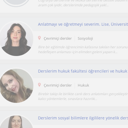
Coğrafya derslerine ve ilkokul derslerine destek olabiliri
aram çok iyidir, derslerimde pedagojik yakl...
Anlatmayı ve öğretmeyi severim. Lise, Üniversit
Çevrimiçi dersler
Sosyoloji
Bire bir eğitimde öğrencimin kafasına takılan her sorunu
hedefleyen anlaması için elimden geleni yapan k...
Çevrimiçi dersler
Hukuk
Birebir takip ile birlikte canlı ders anlatımları gerçekleşti
kalıcı yöntemlerle, sınavlara hazırlık...