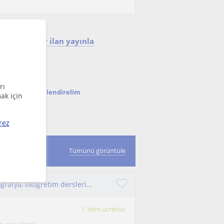
mek için bir ilan yayınla
rı
nda seni bilgilendirelim
ak için
rez
Tümünü görüntüle
Bursa Uludağ Üniversitesi Mezunundan lise Coğrafya, ilköğretim derslerine destek öğretmeni
1. ders ücretsiz