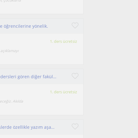
m, çocuklarla
e öğrencilerine yönelik.
1. ders ücretsiz
 açıklamayı
Derslerim hukuk fakültesi öğrencileri ve hukuk dersleri gören diğer fakültelerin öğrencileri içindir.
1. ders ücretsiz
receğiz. Akılda
Derslerim sosyal bilimlere ilgililere yönelik derslerde özellikle yazım aşamasında yardımcı olabilirim