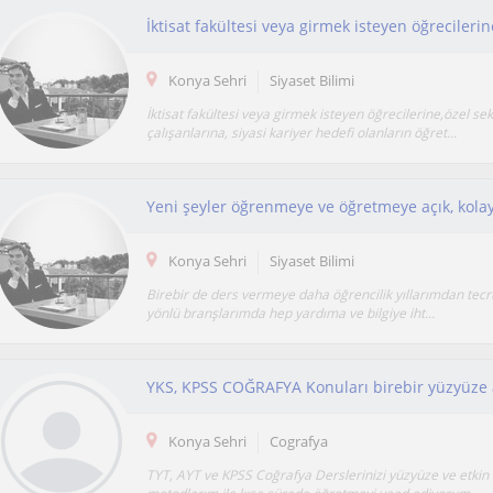
Konya Sehri
Siyaset Bilimi
İktisat fakültesi veya girmek isteyen öğrecilerine,özel sek
çalışanlarına, siyasi kariyer hedefi olanların öğret...
Konya Sehri
Siyaset Bilimi
Birebir de ders vermeye daha öğrencilik yıllarımdan tecr
yönlü branşlarımda hep yardıma ve bilgiye iht...
YKS, KPSS COĞRAFYA Konuları birebir yüzyüze 
Konya Sehri
Cografya
TYT, AYT ve KPSS Coğrafya Derslerinizi yüzyüze ve etkin