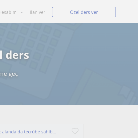
Özel ders ver
Hesabım
İlan ver
l ders
ime geç
Tarih, Coğrafya, Sosyal Bilgiler öğretmeniyim üç alanda da tecrübe sahibiyim