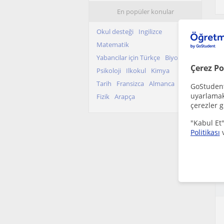
En popüler konular
Okul desteği
Ingilizce
Matematik
Yabancilar için Türkçe
Biyoloji
Çerez Po
Psikoloji
Ilkokul
Kimya
Tarih
Fransizca
Almanca
GoStudent,
uyarlamak 
Fizik
Arapça
çerezler g
"Kabul Et"
Politikası