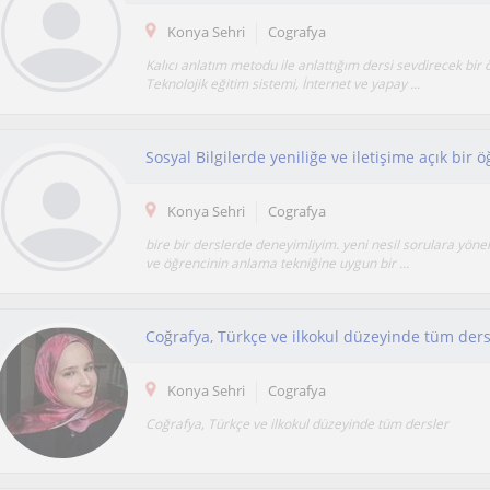
Konya Sehri
Cografya
Kalıcı anlatım metodu ile anlattığım dersi sevdirecek bi
Teknolojik eğitim sistemi, İnternet ve yapay ...
Sosyal Bilgilerde yeniliğe ve iletişime açık bir 
Konya Sehri
Cografya
bire bir derslerde deneyimliyim. yeni nesil sorulara yönel
ve öğrencinin anlama tekniğine uygun bir ...
Coğrafya, Türkçe ve ilkokul düzeyinde tüm ders
Konya Sehri
Cografya
Coğrafya, Türkçe ve ilkokul düzeyinde tüm dersler