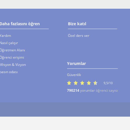
Daha fazlasını öğren
Bize katıl
Yardım
Özel ders ver
Nasıl çalışır
Öğretmen Alanı
Öğrenci erişimi
Yorumlar
Misyon & Vizyon
basın odası
Güvenlik
9,5/10
790214
yorumlar
öğrenci sayısı