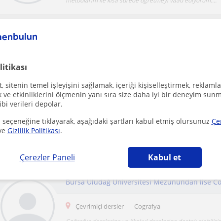
metodlarım ile kısa sürede öğretmeyi vaad ediyorum....
Öğretmenlerin seninle iletişime geçmesine izin ver
litikası
Ya da:
 sitenin temel işleyişini sağlamak, içeriği kişiselleştirmek, reklamla
Bu aramayı kaydet ve yeni öğretmenlerimiz olduğu
ve etkinliklerini ölçmenin yanı sıra size daha iyi bir deneyim sunm
ibi verileri depolar.
 seçeneğine tıklayarak, aşağıdaki şartları kabul etmiş olursunuz
Çe
ve
Gizlilik Politikası
.
tutors who give lessons online
Çerezler Paneli
Kabul et
Çevrimiçi dersler
Cografya