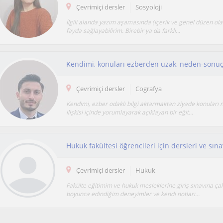
Çevrimiçi dersler
Sosyoloji
İlgili alanda yazım aşamasında (içerik ve genel düzen olara
fayda sağlayabilirim. Birebir ya da farklı...
Çevrimiçi dersler
Cografya
Kendimi, ezber odaklı bilgi aktarmaktan ziyade konuları
ilişkisi içinde yorumlayarak açıklayan bir eğit...
Çevrimiçi dersler
Hukuk
Fakülte eğitimim ve hukuk mesleklerine giriş sınavına ç
boyunca edindiğim deneyimler ve kendi notları...