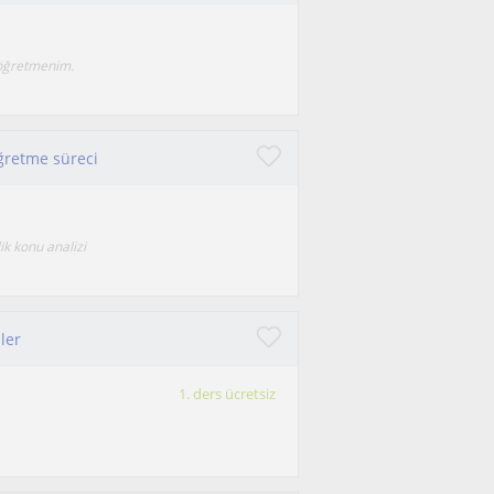
r öğretmenim.
öğretme süreci
ik konu analizi
ler
1. ders ücretsiz