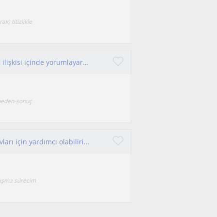
k) titizlikle
Kendimi, konuları ezberden uzak, neden-sonuç ilişkisi içinde yorumlayarak anlatan bir eğitimci olarak tanımlıyorum.
 neden-sonuç
Hukuk fakültesi öğrencileri için dersleri ve sınavları için yardımcı olabilirim.
alışma sürecim