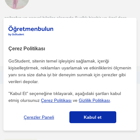
coğrafya ve sosyal bilgiler alanında 9 yıllık birebir ve özel ders
tecrübeli öğretmenim. tamamen öğrenci odaklı der...
1. ders ücretsiz
Çerez Politikası
daha fazlasını gör
Ücretsiz iletişime geç
GoStudent, sitenin temel işleyişini sağlamak, içeriği
kişiselleştirmek, reklamları uyarlamak ve etkinliklerini ölçmenin
yanı sıra size daha iyi bir deneyim sunmak için çerezler gibi
lgs-yks-kpss gruplarına yönelik ve okula yardımcı coğrafya ve sosyal bilgiler
verileri depolar.
Cografya
"Kabul Et" seçeneğine tıklayarak, aşağıdaki şartları kabul
Mersin Sehri, Adanaliogl...
etmiş olursunuz
Çerez Politikası
ve
Gizlilik Politikası
.
Çerezler Paneli
Kabul et
öğrenci durumuna göre birebir ya da online ders veriyorum.
mesafe ve yer sorunu oluştuğunda online eğitim avantajlı...