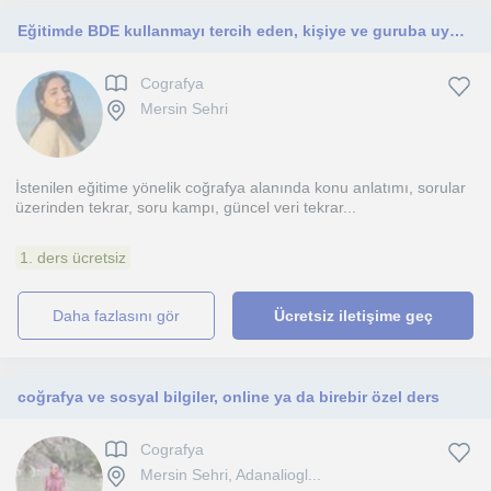
Eğitimde BDE kullanmayı tercih eden, kişiye ve guruba uygun öğrenme teknikleri ile MEB sınavlarına hazırlık dersleri veriyorum
Cografya
Mersin Sehri
İstenilen eğitime yönelik coğrafya alanında konu anlatımı, sorular
üzerinden tekrar, soru kampı, güncel veri tekrar...
1. ders ücretsiz
daha fazlasını gör
Ücretsiz iletişime geç
coğrafya ve sosyal bilgiler, online ya da birebir özel ders
Cografya
Mersin Sehri, Adanaliogl...