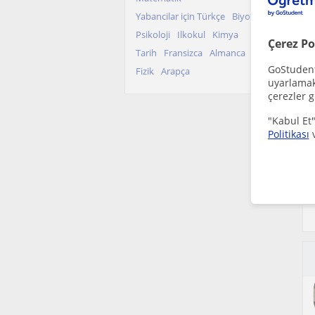
Yabancilar için Türkçe
Biyoloji
Psikoloji
Ilkokul
Kimya
Çerez Po
Tarih
Fransizca
Almanca
GoStudent,
Fizik
Arapça
uyarlamak 
çerezler g
"Kabul Et"
Politikası