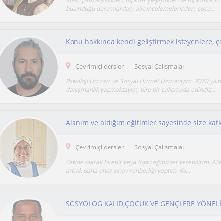
İnsan psikolojisinden, toplum işleyişinden ve toplumların 
bulunduğu durumlardan, aile incelemelerinden, çocu...
Çevrimiçi dersler
Sosyal Çalismalar
Psikoloji Umzanı ve Sosyal Hizmet Uzmanıyım. 2020 yılın
danışmanlık yapmaktayım, bire bir çalışmada edindiğ...
Çevrimiçi dersler
Sosyal Çalismalar
Online olarak birebir veya toplu eğitimler verebilirim. Ala
ancak daha önce sınav rehberliği yaptım. Ko...
SOSYOLOG KALID,ÇOCUK VE GENÇLERE YÖNELİ