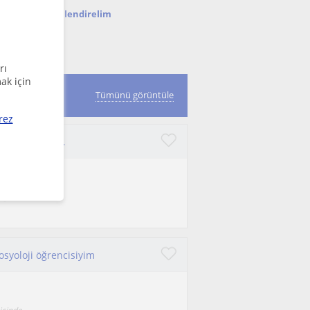
nda seni bilgilendirelim
rı
ak için
Tümünü görüntüle
rez
kte güçlenelim.
tişim becerileri
osyoloji öğrencisiyim