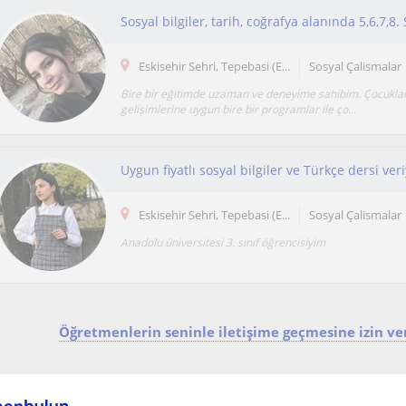
Eskisehir Sehri, Tepebasi (E...
Sosyal Çalismalar
Bire bir eğitimde uzaman ve deneyime sahibim. Çocukları
gelişimlerine uygun bire bir programlar ile ço...
Uygun fiyatlı sosyal bilgiler ve Türkçe dersi ve
Eskisehir Sehri, Tepebasi (E...
Sosyal Çalismalar
Anadolu üniversitesi 3. sınıf öğrencisiyim
Öğretmenlerin seninle iletişime geçmesine izin ver
Ya da: