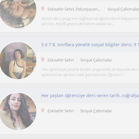
Eskisehir Sehri, Odunpazari,...
Sosyal Çalismala
Kişisel ders programı sağlayarak öğrencilerin ihtiyaçları
veririm. Keyifli geçen derslerim akılda ka...
Eskisehir Sehri
Sosyal Çalismalar
Her öğrenciye yönelik birebir programla ilerleyerek ders
eğlenceli ve öğretici hale getiriyorum. Öğrenci i...
Her yaştan öğrenciye ders veren tarih, coğrafya
Eskisehir Sehri
Sosyal Çalismalar