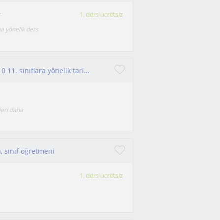
r
1. ders ücretsiz
na yönelik ders
5 6 7 8. sınıflara yönelik sosyal bilgiler dersi, 9 10 11. sınıflara yönelik tarih ve coğrafya dersi 12. sınıflara tyt/ayt veririm
leri daha
, sınıf öğretmeni
1. ders ücretsiz