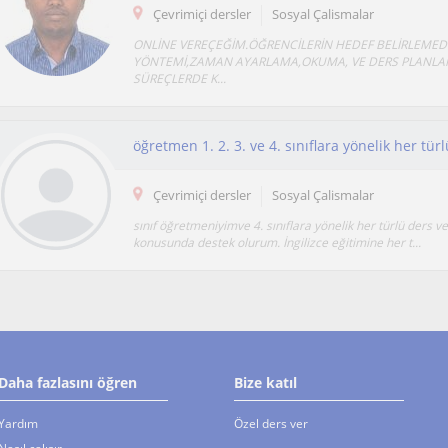
Çevrimiçi dersler
Sosyal Çalismalar
ONLİNE VEREÇEĞİM.ÖĞRENCİLERİN HEDEF BELİRLEMED
YÖNTEMİ,ZAMAN AYARLAMA,OKUMA, VE DERS PLANL
SÜREÇLERDE K...
öğretmen 1. 2. 3. ve 4. sınıflara yönelik her tü
Çevrimiçi dersler
Sosyal Çalismalar
sınıf öğretmeniyimve 4. sınıflara yönelik her türlü ders v
konusunda destek olurum. İngilizce eğitimine her t...
Daha fazlasını öğren
Bize katıl
Yardım
Özel ders ver