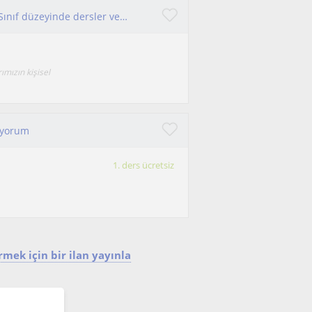
Sosyal bilgiler, tarih, coğrafya alanında 5,6,7,8. Sınıf düzeyinde dersler vermekteyim.
mızın kişisel
riyorum
1. ders ücretsiz
mek için bir ilan yayınla