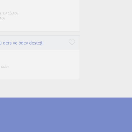
E,ÇALİŞMA
AMA
rlü ders ve ödev desteği
e ödev