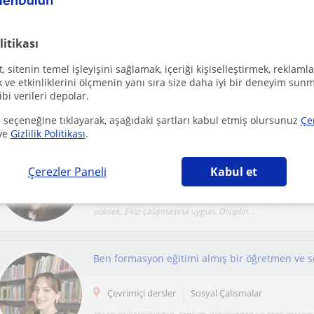
Bu aramayı kaydet ve yeni öğretmenlerimiz olduğu
litikası
 sitenin temel işleyişini sağlamak, içeriği kişiselleştirmek, reklamla
ve etkinliklerini ölçmenin yanı sıra size daha iyi bir deneyim sunm
Online Sosyal Çalismalar dersi veren öğretmenler
ibi verileri depolar.
 seçeneğine tıklayarak, aşağıdaki şartları kabul etmiş olursunuz
Çe
ve
Gizlilik Politikası
.
Yeni ve çağdaş bir deneyime hazır mısın? Birli
Çerezler Paneli
Kabul et
Çevrimiçi dersler
Sosyal Çalismalar
Ders anlatımı konusunda ileri derece yetkinliğe sahip, ile
yüksek. Ekip çalışmasına uygun. Disiplin...
Ben formasyon eğitimi almış bir öğretmen ve s
Çevrimiçi dersler
Sosyal Çalismalar