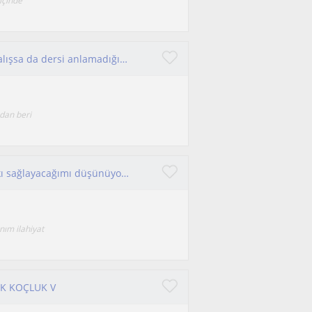
içinde
Konu hakkında kendi geliştirmek isteyenlere, çalışsa da dersi anlamadığını düşünenlere.
dan beri
Alanım ve aldığım eğitimler sayesinde size katkı sağlayacağımı düşünüyorum. İyi derecede arapça eğitimi verebilirim
nım ilahiyat
K KOÇLUK V