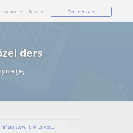
Özel ders ver
Hesabım
İlan ver
özel ders
tişime geç
Ders vermekten keyif alan biriyim. 4, 5, 6, 7, 8. sınıflara sosyal bilgiler dersi verebilirim.