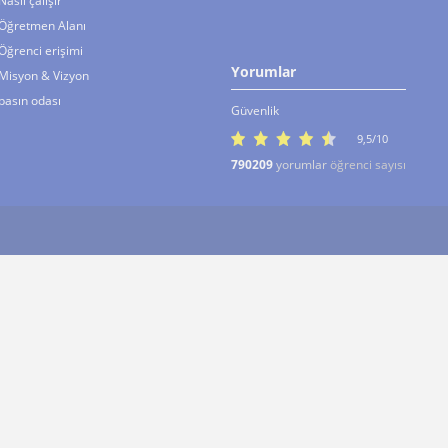
Nasıl çalışır
Öğretmen Alanı
Öğrenci erişimi
Yorumlar
Misyon & Vizyon
basın odası
Güvenlik
9,5/10
790209
yorumlar
öğrenci sayısı