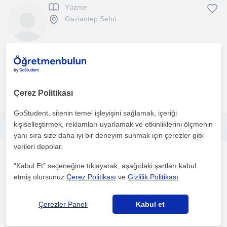
Yüzme
Gaziantep Sehri
Kişi ne seviyede suya hakim olursa olsun prensip olarak 0 dan
temel eğitime başlarım. Çocuk yetişkin fark etmeksizi...
Çerez Politikası
daha fazlasını gör
Ücretsiz iletişime geç
GoStudent, sitenin temel işleyişini sağlamak, içeriği
kişiselleştirmek, reklamları uyarlamak ve etkinliklerini ölçmenin
2 yıldır vücut geliştirme yapıyorum. Bu işte doğrusuyla yanlışıyla çoğu şeyi denedim. Fit bir fizik için mesaj atman yeterli :)
yanı sıra size daha iyi bir deneyim sunmak için çerezler gibi
verileri depolar.
Fitness Egitmeni
"Kabul Et" seçeneğine tıklayarak, aşağıdaki şartları kabul
Gaziantep Sehri, Sehitka...
etmiş olursunuz
Çerez Politikası
ve
Gizlilik Politikası
.
(
2
)
Spora başladığım ilk günden beri kas hipertrofisi en doğru şekilde
Çerezler Paneli
Kabul et
nasıl sağlanır sorusunun cevabını aradım. Bunu d...