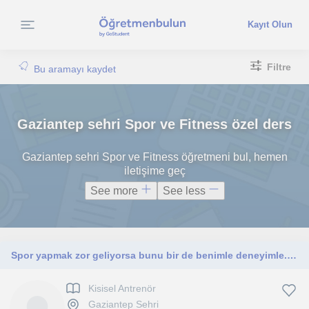
Kayıt Olun
Filtre
Bu aramayı kaydet
Gaziantep sehri Spor ve Fitness özel ders
Gaziantep sehri Spor ve Fitness öğretmeni bul, hemen
iletişime geç
See more
See less
Spor yapmak zor geliyorsa bunu bir de benimle deneyimle. Birlikte eğlenelim
Kisisel Antrenör
Gaziantep Sehri