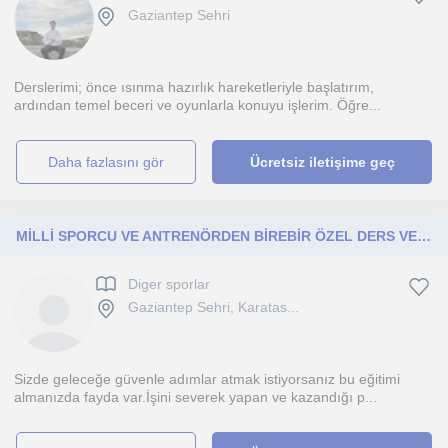
Gaziantep Sehri
Derslerimi; önce ısınma hazırlık hareketleriyle başlatırım,
ardından temel beceri ve oyunlarla konuyu işlerim. Öğre...
daha fazlasını gör
Ücretsiz iletişime geç
MİLLİ SPORCU VE ANTRENÖRDEN BİREBİR ÖZEL DERS VERİLİR. DERSLERİMİZ 5 İLE 18 YAŞ ARASİ COCUK GRUBU VE 18-50 YAŞ BAYANLAR İÇİNDİR
Diger sporlar
Gaziantep Sehri, Karatas...
Sizde geleceğe güvenle adımlar atmak istiyorsanız bu eğitimi
almanızda fayda var.İşini severek yapan ve kazandığı p...