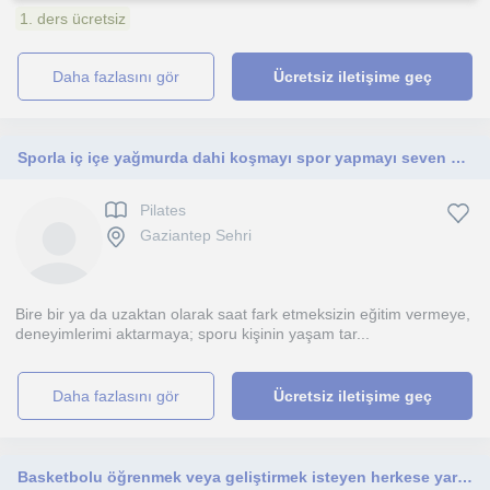
1. ders ücretsiz
daha fazlasını gör
Ücretsiz iletişime geç
Sporla iç içe yağmurda dahi koşmayı spor yapmayı seven öğrenmeye ve anlayışla öğretmeye açık biri. Çocuklar, Genç ve Yetişkinler.
Pilates
Gaziantep Sehri
Bire bir ya da uzaktan olarak saat fark etmeksizin eğitim vermeye,
deneyimlerimi aktarmaya; sporu kişinin yaşam tar...
daha fazlasını gör
Ücretsiz iletişime geç
Basketbolu öğrenmek veya geliştirmek isteyen herkese yardım için buradayım.