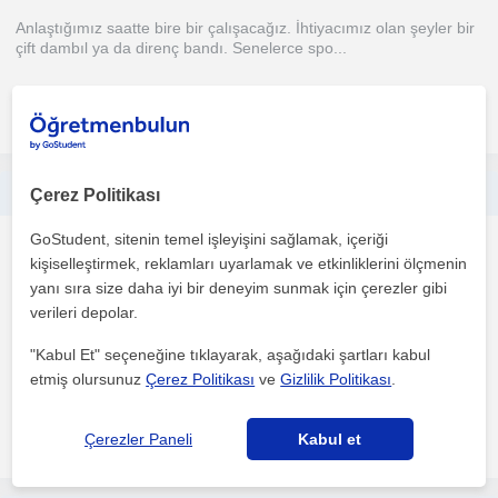
Anlaştığımız saatte bire bir çalışacağız. İhtiyacımız olan şeyler bir
çift dambıl ya da direnç bandı. Senelerce spo...
daha fazlasını gör
Ücretsiz iletişime geç
I am an Arabic language teacher who provides activities for both native and non-native peaker
Çerez Politikası
GoStudent, sitenin temel işleyişini sağlamak, içeriği
Aerobik
kişiselleştirmek, reklamları uyarlamak ve etkinliklerini ölçmenin
Çevrimiçi dersler
yanı sıra size daha iyi bir deneyim sunmak için çerezler gibi
verileri depolar.
Any teaching must be based on the student, who is the focus of
"Kabul Et" seçeneğine tıklayarak, aşağıdaki şartları kabul
the educational process, and any activity must be ap...
etmiş olursunuz
Çerez Politikası
ve
Gizlilik Politikası
.
daha fazlasını gör
Ücretsiz iletişime geç
Çerezler Paneli
Kabul et