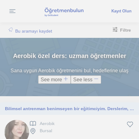
Kayıt Olun
Filtre
Bu aramayı kaydet
Aerobik özel ders: uzman öğretmenler
Sana uygun Aerobik öğretmenini bul, hedeflerine ulaş
See more
See less
Bilimsel antrenman benimseyen bir eğitimciyim. Derslerim, sağlıklı ve bilinçli spor yapmak isteyen herkes için uygundur.
Aerobik
Bursal