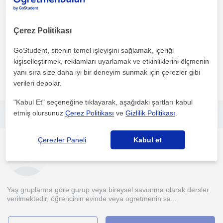
Ankara Sehri
Çerez Politikası
15 senelik karate Milli takım sporcusuyum ve antrenörlük
GoStudent, sitenin temel işleyişini sağlamak, içeriği
yapmaya devam ediyorum yanı sıra Ankara üniversitesi spor ...
kişiselleştirmek, reklamları uyarlamak ve etkinliklerini ölçmenin
yanı sıra size daha iyi bir deneyim sunmak için çerezler gibi
daha fazlasını gör
Ücretsiz iletişime geç
verileri depolar.
"Kabul Et" seçeneğine tıklayarak, aşağıdaki şartları kabul
etmiş olursunuz
Çerez Politikası
ve
Gizlilik Politikası
.
Günümüz dünyasında herkes birgün mutlaka sporcu olacak, yakin savunma, taekwondo derslerini 7 yaşından itibaren herkes alabilir.
Çerezler Paneli
Kabul et
Kisisel savunma
Kadiköy İstanbul
Yaş gruplarına göre gurup veya bireysel savunma olarak dersler
verilmektedir, öğrencinin evinde veya ogretmenin sa...