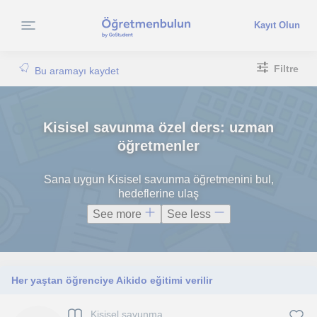
Kayıt Olun
Filtre
Bu aramayı kaydet
Kisisel savunma özel ders: uzman
öğretmenler
Sana uygun Kisisel savunma öğretmenini bul,
hedeflerine ulaş
See more
See less
Her yaştan öğrenciye Aikido eğitimi verilir
Kisisel savunma