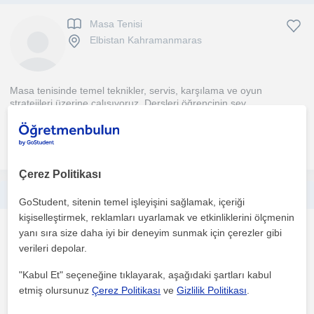
Masa Tenisi
Elbistan Kahramanmaras
Masa tenisinde temel teknikler, servis, karşılama ve oyun
stratejileri üzerine çalışıyoruz. Dersleri öğrencinin sev...
daha fazlasını gör
Ücretsiz iletişime geç
Çerez Politikası
Derslerim ilkokul ve ortaokul çocuklarına yönelik onlara ders konusunda yardımcı olabilir eğlenmelerini sağlarım
GoStudent, sitenin temel işleyişini sağlamak, içeriği
kişiselleştirmek, reklamları uyarlamak ve etkinliklerini ölçmenin
Masa Tenisi
yanı sıra size daha iyi bir deneyim sunmak için çerezler gibi
Adana Sehri
verileri depolar.
"Kabul Et" seçeneğine tıklayarak, aşağıdaki şartları kabul
etmiş olursunuz
Çerez Politikası
ve
Gizlilik Politikası
.
Eğlenceli bir şekilde ders aktarımını yaparız canı sıkıldığında ise
el becerimizi geliştirmek için beraber resim çi...