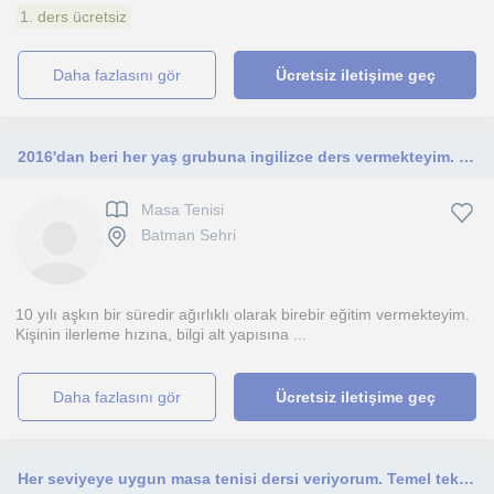
1. ders ücretsiz
daha fazlasını gör
Ücretsiz iletişime geç
2016'dan beri her yaş grubuna ingilizce ders vermekteyim. 2020'den bu yana ise hibrid model olarak hem yüz yüze hem de online ders
Masa Tenisi
Batman Sehri
10 yılı aşkın bir süredir ağırlıklı olarak birebir eğitim vermekteyim.
Kişinin ilerleme hızına, bilgi alt yapısına ...
daha fazlasını gör
Ücretsiz iletişime geç
Her seviyeye uygun masa tenisi dersi veriyorum. Temel teknikleri geliştirmenize ve oyununuzu ilerletmenize yardımcı olurum.