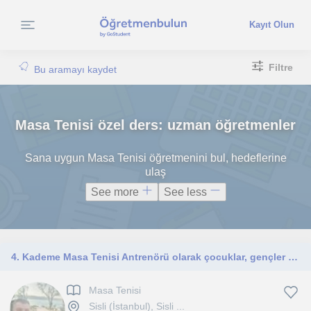
Kayıt Olun
Filtre
Bu aramayı kaydet
Masa Tenisi özel ders: uzman öğretmenler
Sana uygun Masa Tenisi öğretmenini bul, hedeflerine
ulaş
See more
See less
4. Kademe Masa Tenisi Antrenörü olarak çocuklar, gençler ve yetişkinlerle bireysel ve grup antrenmanları yürütmekteyim. Teknik gel
Masa Tenisi
Sisli (İstanbul), Sisli ...