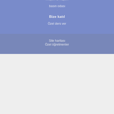
basın odası
Bize katıl
Özel ders ver
Site haritası
Özel öğretmenler
© 2007 - 2026 ÖğretmenBulun