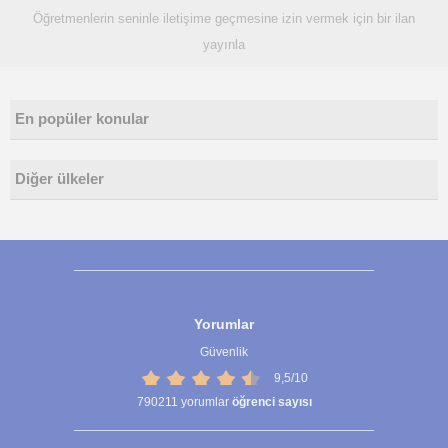
Öğretmenlerin seninle iletişime geçmesine izin vermek için bir ilan
yayınla
En popüler konular
Diğer ülkeler
Yorumlar
Güvenlik
9,5/10
790211
yorumlar
öğrenci sayısı