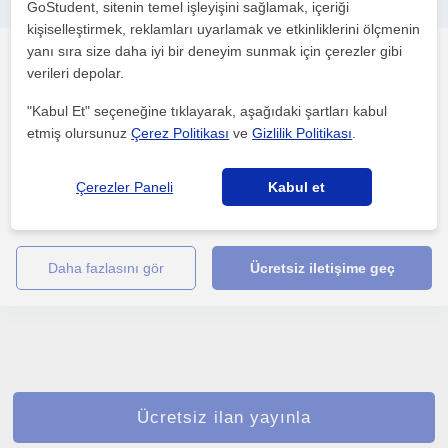
GoStudent, sitenin temel işleyişini sağlamak, içeriği
Paten hocası her yaşa ders verilir öğrenmenin yaşı yoktur
kişiselleştirmek, reklamları uyarlamak ve etkinliklerini ölçmenin
yanı sıra size daha iyi bir deneyim sunmak için çerezler gibi
Paten
verileri depolar.
Tuzla (İstanbul)
"Kabul Et" seçeneğine tıklayarak, aşağıdaki şartları kabul
etmiş olursunuz
Çerez Politikası
ve
Gizlilik Politikası
.
20 yasindayim 10 yildir kayiyorum paten ile ilgili bütün sorunlarinizi
halledecegiz
Çerezler Paneli
Kabul et
1. ders ücretsiz
daha fazlasını gör
Ücretsiz iletişime geç
Ücretsiz ilan yayınla