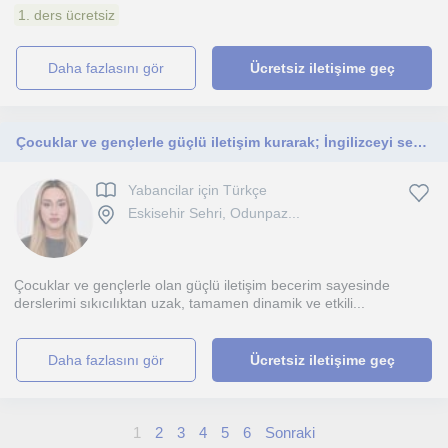
1. ders ücretsiz
daha fazlasını gör
Ücretsiz iletişime geç
Çocuklar ve gençlerle güçlü iletişim kurarak; İngilizceyi sevdiren, eğlenceli, her alanda işlerine yarayacak dersler sunuyorum.
Yabancilar için Türkçe
Eskisehir Sehri, Odunpaz...
Çocuklar ve gençlerle olan güçlü iletişim becerim sayesinde
derslerimi sıkıcılıktan uzak, tamamen dinamik ve etkili...
daha fazlasını gör
Ücretsiz iletişime geç
1
2
3
4
5
6
Sonraki