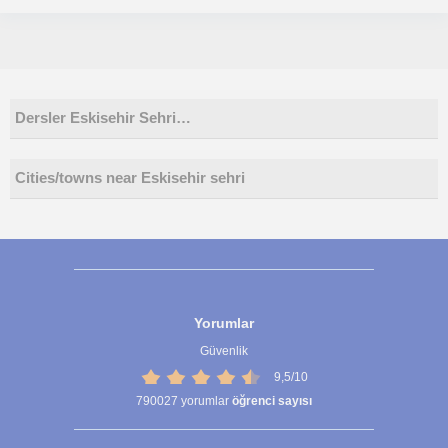
Dersler Eskisehir Sehri…
Cities/towns near Eskisehir sehri
Yorumlar
Güvenlik
9,5/10
790027
yorumlar
öğrenci sayısı