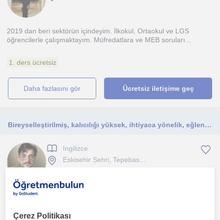
2019 dan beri sektörün içindeyim. İlkokul, Ortaokul ve LGS
öğrencilerle çalışmaktayım. Müfredatlara ve MEB soruları...
1. ders ücretsiz
daha fazlasını gör
Ücretsiz iletişime geç
Bireyselleştirilmiş, kalıcılığı yüksek, ihtiyaca yönelik, eğlenceli İngilizce dersleri arıyorsanız doğru yerdesiniz
Ingilizce
Eskisehir Sehri, Tepebas...
- Yetişkinlere yönelik günlük konuşma amaçlı İngilizce, sosyal
iletişim çerçevesinde pratikle İngilizce öğretimi ve...
Çerez Politikası