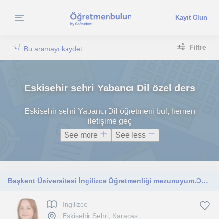
Kayıt Olun
Filtre
Bu aramayı kaydet
Eskisehir sehri Yabancı Dil özel ders
Eskisehir sehri Yabancı Dil öğretmeni bul, hemen
iletişime geç
See more
See less
Başkent Üniversitesi İngilizce Öğretmenliği mezunuyum.Okul öncesi ilkokul ortakkul ve lise düzeyi için ders veriyorum.
Ingilizce
Eskisehir Sehri, Karacas...