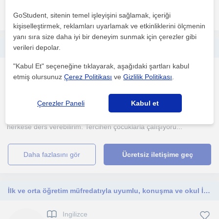
daha fazlasını gör
Ücretsiz iletişime geç
GoStudent, sitenin temel işleyişini sağlamak, içeriği
kişiselleştirmek, reklamları uyarlamak ve etkinliklerini ölçmenin
yanı sıra size daha iyi bir deneyim sunmak için çerezler gibi
verileri depolar.
Fransızca Öğrt öğrencisiyim. Fazlasıyla idealist bir öğretmen adayıyım. Öğrenci odaklı yaklaşımı kullanırım, derslerim anaokulu ve ilkokul kademesindedir
"Kabul Et" seçeneğine tıklayarak, aşağıdaki şartları kabul
Fransizca
etmiş olursunuz
Çerez Politikası
ve
Gizlilik Politikası
.
Eskisehir Sehri
Çerezler Paneli
Kabul et
Fransızca özel ders tecrübem bulunmaktadır. 5~15 yaş arası
herkese ders verebilirim. Tercihen çocuklarla çalışıyoru...
daha fazlasını gör
Ücretsiz iletişime geç
İlk ve orta öğretim müfredatıyla uyumlu, konuşma ve okul İngilizcesi
Ingilizce