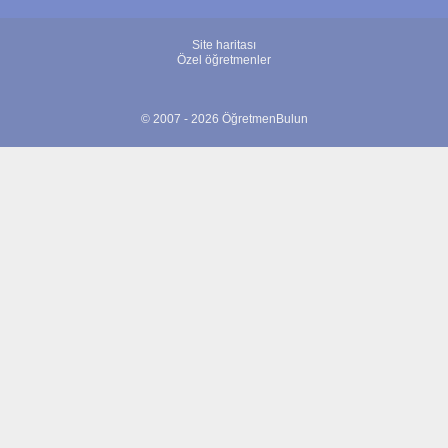
Site haritası
Özel öğretmenler
© 2007 - 2026 ÖğretmenBulun