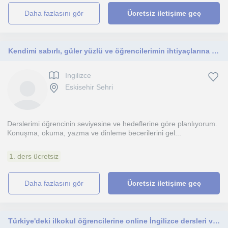
daha fazlasını gör
Ücretsiz iletişime geç
Kendimi sabırlı, güler yüzlü ve öğrencilerimin ihtiyaçlarına önem veren bir öğretmen olarak tanımlıyorum. Çocuklara ve yetişkinler
Ingilizce
Eskisehir Sehri
Derslerimi öğrencinin seviyesine ve hedeflerine göre planlıyorum.
Konuşma, okuma, yazma ve dinleme becerilerini gel...
1. ders ücretsiz
daha fazlasını gör
Ücretsiz iletişime geç
Türkiye'deki ilkokul öğrencilerine online İngilizce dersleri veren ve 1 yıllık İngilizce öğretmenliği deneyimine sahip öğretmen.