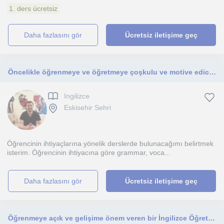
1. ders ücretsiz
daha fazlasını gör
Ücretsiz iletişime geç
Öncelikle öğrenmeye ve öğretmeye çoşkulu ve motive edici bir yapıya sahibim. Derslerim, 7’den 70e herkese yöneliktir derslerim
Ingilizce
Eskisehir Sehri
Öğrencinin ihtiyaçlarına yönelik derslerde bulunacağımı belirtmek
isterim. Öğrencinin ihtiyacına göre grammar, voca...
daha fazlasını gör
Ücretsiz iletişime geç
Öğrenmeye açık ve gelişime önem veren bir İngilizce Öğretmeniyim. Her yaş grubuna uygun öğrenci merkezli dersler planlayabilirim.