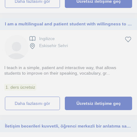
daha fazlasını gör
Ücretsiz iletişime geç
I am a multilingual and patient student with willingness to help others learn and improve themselves.
Ingilizce
Eskisehir Sehri
I teach in a simple, patient and interactive way, that allows
students to improve on their speaking, vocabulary, gr...
1. ders ücretsiz
daha fazlasını gör
Ücretsiz iletişime geç
İletişim becerileri kuvvetli, öğrenci merkezli bir anlatıma sahibim. Uyumlu ve sabırlı biriyim.Ortaokul grubuna yönelik(5-6-7-LGS)