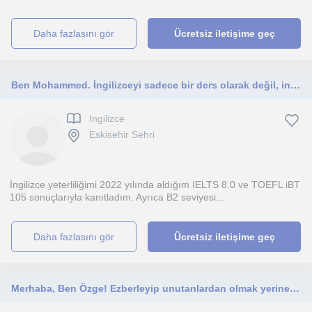
daha fazlasını gör
Ücretsiz iletişime geç
Ben Mohammed. İngilizceyi sadece bir ders olarak değil, insanların kendilerini özgüvenle ifade edebilecekleri bir iletişim aracı o
Ingilizce
Eskisehir Sehri
İngilizce yeterliliğimi 2022 yılında aldığım IELTS 8.0 ve TOEFL iBT
105 sonuçlarıyla kanıtladım. Ayrıca B2 seviyesi...
daha fazlasını gör
Ücretsiz iletişime geç
Merhaba, Ben Özge! Ezberleyip unutanlardan olmak yerine, dili yaşayarak öğrenmeye hazır mısın?