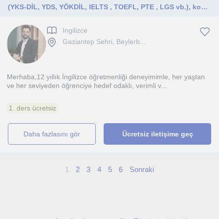
(YKS-DİL, YDS, YÖKDİL, IELTS , TOEFL, PTE , LGS vb.), konuşma pratiği ve genel İngilizce alanlarında deneyim sahibiyim
Ingilizce
Gaziantep Sehri, Beylerb...
Merhaba,12 yıllık İngilizce öğretmenliği deneyimimle, her yaştan
ve her seviyeden öğrenciye hedef odaklı, verimli v...
1. ders ücretsiz
daha fazlasını gör
Ücretsiz iletişime geç
1
2
3
4
5
6
Sonraki