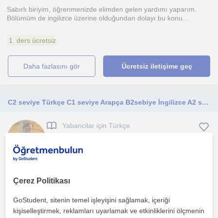
Sabırlı biriyim, öğrenmenizde elimden gelen yardımı yaparım.
Bölümüm de ingilizce üzerine olduğundan dolayı bu konu...
1. ders ücretsiz
daha fazlasını gör
Ücretsiz iletişime geç
C2 seviye Türkçe C1 seviye Arapça B2sebiye İngilizce A2 seviye Almanca
Yabancilar için Türkçe
Gaziantep Sehri, Günalti...
Birebir Fiziksel ve Uzaktan eğitime açığım daha önce 1e 1
yabancılar için uzman Hem dil hemde ders eğitimi verdim A...
Çerez Politikası
GoStudent, sitenin temel işleyişini sağlamak, içeriği
daha fazlasını gör
Ücretsiz iletişime geç
kişiselleştirmek, reklamları uyarlamak ve etkinliklerini ölçmenin