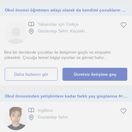
Okul öncesi öğretmen adayı olarak da kendimi çocukların seviyesine yükseltmeyi ve bu yolda ilerlemeyi seviyorum. Her yaşa uygunum.
Yabancilar için Türkçe
Gaziantep Sehri, Küçükki...
Bire bir derslerde çocuklar ile iletişimim güçlü ve empatim
yüksektir. Çocuğa temel bilgiyi oyunlar ve görsel hafız...
daha fazlasını gör
Ücretsiz iletişime geç
Okul öncesinden yetişkinlere kadar farklı yaş gruplarına 4+ yıldır İngilizce öğreten, esnek ve özverili bir öğretmenim.
Ingilizce
Gaziantep Sehri