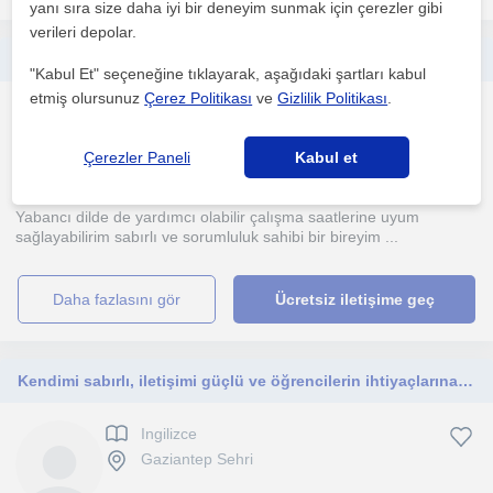
yanı sıra size daha iyi bir deneyim sunmak için çerezler gibi
verileri depolar.
Merhabalar önlisans çocuk gelişimi mezunuyum öğrencilere bütün derslerinde ödevlerinde yardımcı olabilirim özellikle sözel dersler
"Kabul Et" seçeneğine tıklayarak, aşağıdaki şartları kabul
etmiş olursunuz
Çerez Politikası
ve
Gizlilik Politikası
.
Ingilizce
Gaziantep Sehri
Çerezler Paneli
Kabul et
Yabancı dilde de yardımcı olabilir çalışma saatlerine uyum
sağlayabilirim sabırlı ve sorumluluk sahibi bir bireyim ...
daha fazlasını gör
Ücretsiz iletişime geç
Kendimi sabırlı, iletişimi güçlü ve öğrencilerin ihtiyaçlarına göre derslerini şekillendirebilen bir eğitmen olarak tanımlıyorum
Ingilizce
Gaziantep Sehri