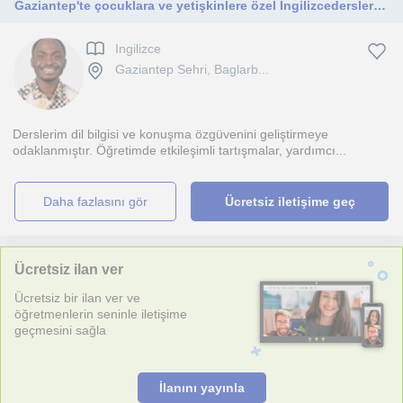
Gaziantep'te çocuklara ve yetişkinlere özel İngilizcedersleri veren ve 1yıl deneyime sahip, anadili İngilizce olan bir öğretmenim.
Ingilizce
Gaziantep Sehri, Baglarb...
Derslerim dil bilgisi ve konuşma özgüvenini geliştirmeye
odaklanmıştır. Öğretimde etkileşimli tartışmalar, yardımcı...
daha fazlasını gör
Ücretsiz iletişime geç
Ücretsiz ilan ver
Ücretsiz bir ilan ver ve
öğretmenlerin seninle iletişime
geçmesini sağla
İlanını yayınla