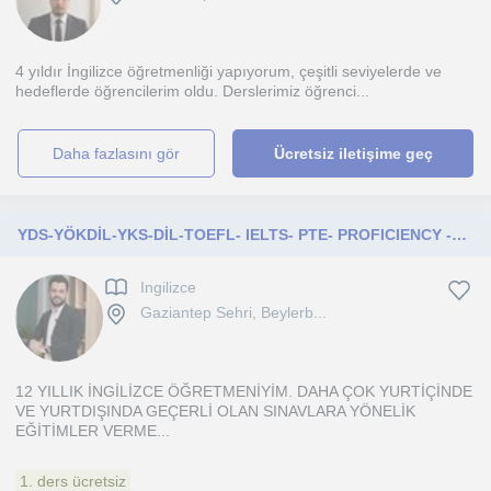
4 yıldır İngilizce öğretmenliği yapıyorum, çeşitli seviyelerde ve
hedeflerde öğrencilerim oldu. Derslerimiz öğrenci...
daha fazlasını gör
Ücretsiz iletişime geç
YDS-YÖKDİL-YKS-DİL-TOEFL- IELTS- PTE- PROFICIENCY -HAZIRLIK MUAFİYET-GENEL İNGİLİZCE-LGS
Ingilizce
Gaziantep Sehri, Beylerb...
12 YILLIK İNGİLİZCE ÖĞRETMENİYİM. DAHA ÇOK YURTİÇİNDE
VE YURTDIŞINDA GEÇERLİ OLAN SINAVLARA YÖNELİK
EĞİTİMLER VERME...
1. ders ücretsiz