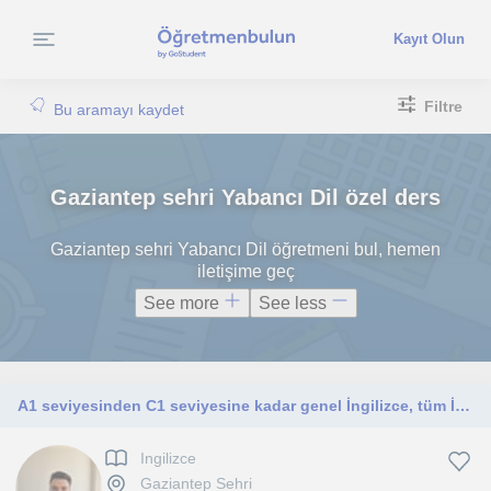
Kayıt Olun
Filtre
Bu aramayı kaydet
Gaziantep sehri Yabancı Dil özel ders
Gaziantep sehri Yabancı Dil öğretmeni bul, hemen
iletişime geç
See more
See less
A1 seviyesinden C1 seviyesine kadar genel İngilizce, tüm İngilizce sınavlarına hazırlık, küçük yaş kategorilerinden yetişkinlere kadar tüm seviyelerde ders verebiliyorum
Ingilizce
Gaziantep Sehri