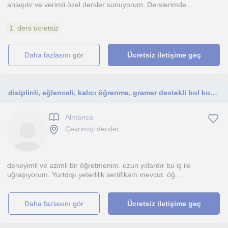
anlaşılır ve verimli özel dersler sunuyorum. Derslerimde...
1. ders ücretsiz
daha fazlasını gör
Ücretsiz iletişime geç
disiplinli, eğlenceli, kalıcı öğrenme, gramer destekli bol konuşma pratiği, her yaşa, özellikle küçük yaş grubuna uygun
Almanca
Çevrimiçi dersler
deneyimli ve azimli bir öğretmenim. uzun yıllardır bu iş ile
uğraşıyorum. Yurtdışı yeterlilik sertifikam mevcut. öğ...
daha fazlasını gör
Ücretsiz iletişime geç