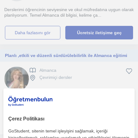
Derslerimi öğrencinin seviyesine ve okul müfredatına uygun olarak
planlıyorum. Temel Almanca dil bilgisi, kelime ça...
daha fazlasını gör
Ücretsiz iletişime geç
Planlı ,etkili ve düzenli sürdürülebilirlik ile Almanca eğitimi
Almanca
Çevrimiçi dersler
A1, A2, B1 ve B2 seviyelerinde Almanca eğitimi verdim. Öğrencileri
Goethe, TELC ve DSD sınavlarına hazırlayarak baş...
Çerez Politikası
daha fazlasını gör
Ücretsiz iletişime geç
GoStudent, sitenin temel işleyişini sağlamak, içeriği
kişiselleştirmek, reklamları uyarlamak ve etkinliklerini ölçmenin