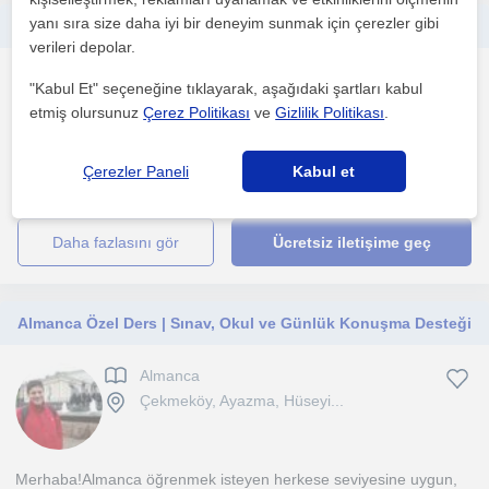
yanı sıra size daha iyi bir deneyim sunmak için çerezler gibi
Her seviyeye uygun konuşma odaklı Almanca özel ders
verileri depolar.
Almanca
"Kabul Et" seçeneğine tıklayarak, aşağıdaki şartları kabul
Maltepe (İstanbul)
etmiş olursunuz
Çerez Politikası
ve
Gizlilik Politikası
.
Çerezler Paneli
Kabul et
1. ders ücretsiz
daha fazlasını gör
Ücretsiz iletişime geç
Almanca Özel Ders | Sınav, Okul ve Günlük Konuşma Desteği
Almanca
Çekmeköy, Ayazma, Hüseyi...
Merhaba!Almanca öğrenmek isteyen herkese seviyesine uygun,