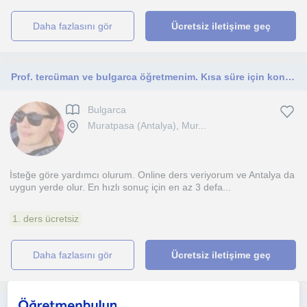
daha fazlasını gör
Ücretsiz iletişime geç
Prof. tercüman ve bulgarca öğretmenim. Kısa süre için konuşma seviyede bulgarca öğrenmeye yardımcı olurum. Sofya Üniv. Mezunum.
Bulgarca
Muratpasa (Antalya), Mur...
İsteğe göre yardımcı olurum. Online ders veriyorum ve Antalya da
uygun yerde olur. En hızlı sonuç için en az 3 defa...
1. ders ücretsiz
daha fazlasını gör
Ücretsiz iletişime geç
Yeni şeyler öğrenmeyi ve öğrendiklerimi öğretmeyi seviyorum. Her yaştan öğrenciyle iyi iletişim kurabileceğimi düşünüyorum!