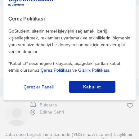
Bulgarca
Çerez Politikası
Çevrimiçi dersler
GoStudent, sitenin temel işleyişini sağlamak, içeriği
kişiselleştirmek, reklamları uyarlamak ve etkinliklerini ölçmenin
Kendi alanımda yüksek lisans yapıyorum ve bu alanda deneyime
yanı sıra size daha iyi bir deneyim sunmak için çerezler gibi
sahibim. Daha önceve 4. sınıf lise öğrencilerine ders ...
verileri depolar.
"Kabul Et" seçeneğine tıklayarak, aşağıdaki şartları kabul
daha fazlasını gör
Ücretsiz iletişime geç
etmiş olursunuz
Çerez Politikası
ve
Gizlilik Politikası
.
Çerezler Paneli
Kabul et
A1'den C1'e kadar, yetişkin-genç, online-yüz yüze günlük-akademik rusça-bulgarca ders verebilirim. İletişim becerilerim yüksek.
Bulgarca
Edirne Sehri
Daha önce English Time üzerinde (YDS sınavı üzerine) 1 aylık bir