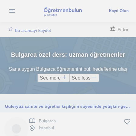
Kayıt Olun
Filtre
Bu aramayı kaydet
Bulgarca özel ders: uzman öğretmenler
Sana uygun Bulgarca öğretmenini bul, hedeflerine ulaş
See more
See less
Güleryüz sahibi ve öğretici kişiliğim sayesinde yetişkin-genç öğrencilerimle keyifli ve verimli dersler işlerim
Bulgarca
İstanbul