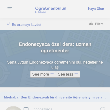
Kayıt Olun
Filtre
Bu aramayı kaydet
Endonezyaca özel ders: uzman
öğretmenler
Sana uygun Endonezyaca öğretmenini bul, hedeflerine
ulaş
See more
See less
Merhaba! Ben Endonezyalı bir üniversite öğrencisiyim ve ana dilim Endonezcedir. Endonezce öğrenmek isteyen çocuklara, gençlere ve
Endonezyaca