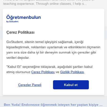
teaching experience. Through online classes, I help s...
daha fazlasını gör
Ücretsiz iletişime geç
Çerez Politikası
Hi. I'm dila, I'm from Indonesia it's mean I'm native. Actually I'm an English teacher with 7 years experience.
GoStudent, sitenin temel işleyişini sağlamak, içeriği
Endonezyaca
kişiselleştirmek, reklamları uyarlamak ve etkinliklerini ölçmenin
Çevrimiçi dersler
yanı sıra size daha iyi bir deneyim sunmak için çerezler gibi
verileri depolar.
"Kabul Et" seçeneğine tıklayarak, aşağıdaki şartları kabul
As a teacher I will do the best for my students so I use some
etmiş olursunuz
Çerez Politikası
ve
Gizlilik Politikası
.
methods that make my students understand about that...
Çerezler Paneli
Kabul et
daha fazlasını gör
Ücretsiz iletişime geç
Ben Yuda! Endonezce öğrenmek isteyen her yaştan kişiye yardımcı olabilirim. Başlangıç seviyesinden ileri düzeye kadar her seviyey