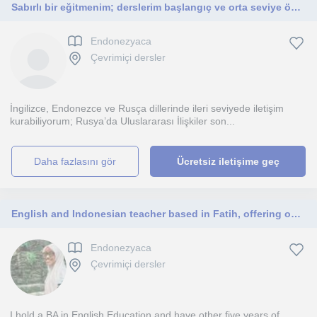
Sabırlı bir eğitmenim; derslerim başlangıç ve orta seviye öğrencilere yöneliktir.
Endonezyaca
Çevrimiçi dersler
İngilizce, Endonezce ve Rusça dillerinde ileri seviyede iletişim
kurabiliyorum; Rusya’da Uluslararası İlişkiler son...
daha fazlasını gör
Ücretsiz iletişime geç
English and Indonesian teacher based in Fatih, offering online classes.
Endonezyaca
Çevrimiçi dersler
I hold a BA in English Education and have other five years of