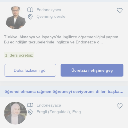
Endonezyaca
Çevrimiçi dersler
Türkiye, Almanya ve İspanya'da İngilizce öğretmenliğimi yaptım.
Bu edindiğim tecrübelerimle İnglizce ve Endonezce ö...
1. ders ücretsiz
daha fazlasını gör
Ücretsiz iletişime geç
öğrenci olmama rağmen öğretmeyi seviyorum. dilleri başkalarına öğretmek istiyorum. özellikle ilk okullara ders vermek istiyorum
Endonezyaca
Eregli (Zonguldak), Ereg...