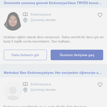
Üniversite sınavına girecek Endonezya'lılara TRYÖS konuları ders veriyorum. Bunun yanında A1-A2 seviye türkçe ders veriyorum
Endonezyaca
Çevrimiçi dersler
Uzaktan eğitim olarak ders veriyorum. Daha verimli bir ders için en
fazla 5 kişilik sınıfa tanımladım. Son haftalar...
daha fazlasını gör
Ücretsiz iletişime geç
Merhaba! Ben Endonezyalıyım. Her seviyeden öğrenciye anadilim olan Endonezyacayı pratik ve eğlenceli bir şekilde öğretebilirim.
Endonezyaca
Çevrimiçi dersler
Endonezya anadilimdir ve şu anda Muğla Sıtkı Koçman