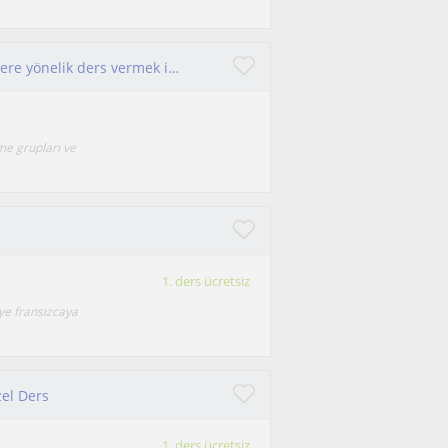
A1-A2-B1 seviye fransızca ders isteyen öğrencilere yönelik ders vermek istiyorum
me grupları ve
1. ders ücretsiz
ye fransızcaya
zel Ders
1. ders ücretsiz