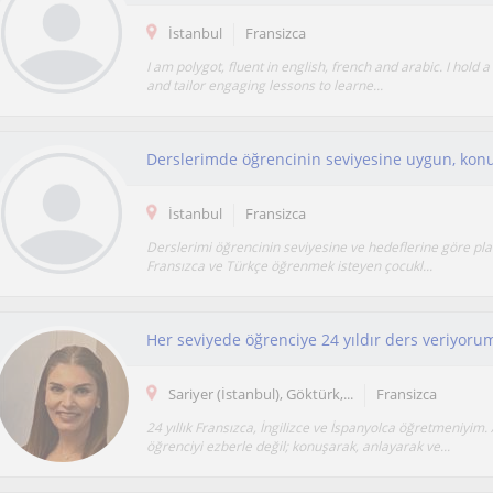
İstanbul
Fransizca
I am polygot, fluent in english, french and arabic. I hold a
and tailor engaging lessons to learne...
İstanbul
Fransizca
Derslerimi öğrencinin seviyesine ve hedeflerine göre pla
Fransızca ve Türkçe öğrenmek isteyen çocukl...
Sariyer (İstanbul), Göktürk,...
Fransizca
24 yıllık Fransızca, İngilizce ve İspanyolca öğretmeniyim
öğrenciyi ezberle değil; konuşarak, anlayarak ve...