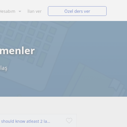
Özel ders ver
Hesabım
İlan ver
tmenler
laş
An enthusiastic teacher who believes everyone should know atleast 2 languages in World. A linguist.