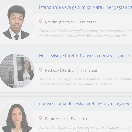
Çevrimiçi dersler
Fransizca
Daha önce Türkçe ve İngilizce konuşan arkadaşlarıma Fr
dersleri verdim. Derslerime öğrencinin seviyesini, he...
Her seviyeye birebir fransızca dersi veriyorum
Kadiköy İstanbul
Fransizca
Merhaba! Ben Ayça.Fransızca derslerini yalnızca haftalık
olarak değil, öğrencinin hedeflerine ulaşmas...
Fransızca ana dil seviyesinde konuşma eğitme
Pamukkale
Fransizca
Fransa'da doğup 11 yıl yaşadığım için Fransızcayı ana dil