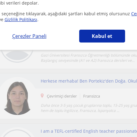
ibi verileri depolar.
Fransızcayı hızlı bir şekilde çözmüş biri olarak temeli sa
öğretirim. Fransa gündeminden okuma ve dinle...
 seçeneğine tıklayarak, aşağıdaki şartları kabul etmiş olursunuz
Çe
ve
Gizlilik Politikası
.
Gazi üniversitesi öğrencisinden Fransızca ve in
Çerezler Paneli
Kabul et
Silivri
Fransizca
Gazi Üniversitesi Fransızca Öğretmenliği bölümünde ok
Başlangıç seviyesinde (A1 ve A2) fransızca dersleri ve...
Çevrimiçi dersler
Fransizca
Daha önce 3-5 yaş çocuk gruplarına toplu, 15-25 yaş gr
hem de toplu İngilizce, Fransızca, İspanyolca ...