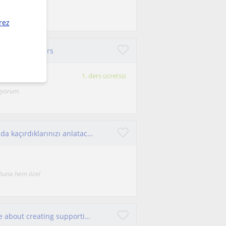
ğlam şekilde
rez
gilizce özel ders
1. ders ücretsiz
uyorum.
Herkese merhaba! Ben Portekiz'den Doğa. Okulda kaçırdıklarınızı anlatacak ya da her şeyi danışabileceğiniz bir ablanız olacağım!
ubuna hem özel
I am a TEFL-certified English teacher passionate about creating supportive, interactive lessons. My classes are designed for child