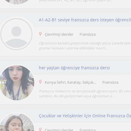
yeterlilikte (A1, A2, B1, B2) öğrenim planı su...
Çevrimiçi dersler
Fransizca
Öğrencinin kendini geliştirmek istediği alana yönelik keli
gramer konuları üzerine etkinlikler hazırl...
her yaştan öğrenciye fransızca dersi
Konya Sehri, Karatay, Selçuk...
Fransizca
fransızca mütercim ve tercümanlık öğrencisiyim. B2 sevi
sahibim. Bu dili geliştirmek veya öğrenmek is...
Çocuklar ve Yetişkinler İçin Online Fransızca Ö
Çevrimiçi dersler
Fransizca