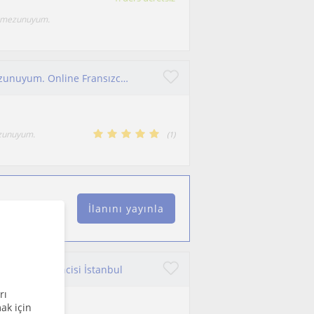
ü mezunuyum.
Merhaba, Fransızca Mütercim Tercümanlık Mezunuyum. Online Fransızca dersi ve yabancılar için Türkçe dersleri vermekteyim
ezunuyum.
(
1
)
İlanını yayınla
ız lisesi öğrencisi İstanbul
rı
ak için