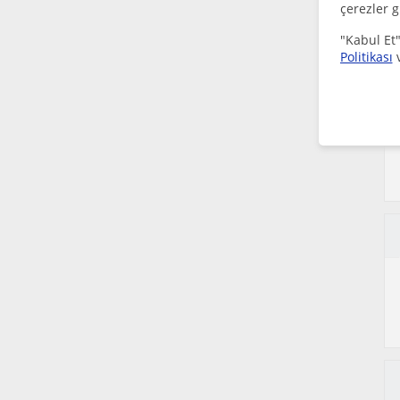
(Istanbul)
çerezler g
Fransizca dersleri içi Tepebasi
"Kabul Et"
(Eskisehir)
Politikası
Fransizca dersleri içi Yildirim
(Bursa)