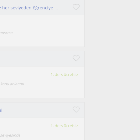
İstanbul’da veya çevrim içi olarak, her yaştan ve her seviyeden öğrenciye kişiselleştirilmiş Fransızca dersleri veriyorum.
ansızca
1. ders ücretsiz
 konu anlatımı
ni
1. ders ücretsiz
 seviyesinde