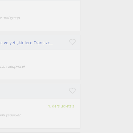
ne and group
Ana dilim Fransızca olduğundan lise öğrencilere ve yetişkinlere Fransızca dersi verebilirim.
nan, iletişimsel
1. ders ücretsiz
vimi yaparken