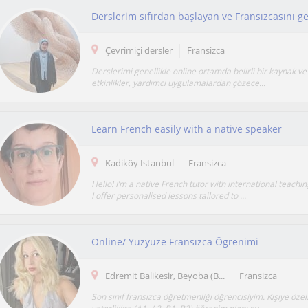
Çevrimiçi dersler
Fransizca
Derslerimi genellikle online ortamda belirli bir kaynak ve
etkinlikler, yardımcı uygulamalardan çözece...
Learn French easily with a native speaker
Kadiköy İstanbul
Fransizca
Hello! I’m a native French tutor with international teachi
I offer personalised lessons tailored to ...
Online/ Yüzyüze Fransızca Ögrenimi
Edremit Balikesir, Beyoba (B...
Fransizca
Son sınıf fransızca öğretmenliği öğrencisiyim. Kişiye özel,