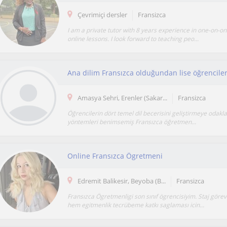
Çevrimiçi dersler
Fransizca
I am a private tutor with 8 years experience in one-on-o
online lessons. I look forward to teaching peo...
Amasya Sehri, Erenler (Sakar...
Fransizca
Öğrencilerin dört temel dil becerisini geliştirmeye odakla
yöntemleri benimsemiş Fransızca öğretmen...
Online Fransızca Ögretmeni
Edremit Balikesir, Beyoba (B...
Fransizca
Fransızca Ögretmenligi son sınıf ögrencisiyim. Staj göre
hem egitmenlik tecrübeme katkı saglaması icin...