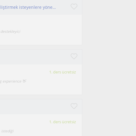
Derslerim sıfırdan başlayan ve Fransızcasını geliştirmek isteyenlere yöneliktir.
 destekleyici
1. ders ücretsiz
ng experience 👋
1. ders ücretsiz
 istediği