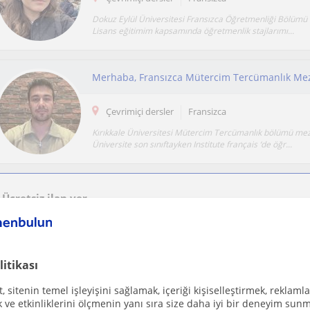
Dokuz Eylül Üniversitesi Fransızca Öğretmenliği Bölüm
Lisans eğitimim kapsamında öğretmenlik stajlarımı...
Çevrimiçi dersler
Fransizca
Kırıkkale Üniversitesi Mütercim Tercümanlık bölümü m
Üniversite son sınıftayken Institute français ‘de öğr...
Ücretsiz ilan ver
Ücretsiz bir ilan ver ve öğretmenlerin seninle iletişime geçmesini sağla
litikası
Başlangıç ve orta seviye Fransızca eğitimi Frans
 sitenin temel işleyişini sağlamak, içeriği kişiselleştirmek, reklamla
Çevrimiçi dersler
Fransizca
ve etkinliklerini ölçmenin yanı sıra size daha iyi bir deneyim sunm