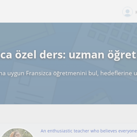
zca özel ders: uzman öğre
na uygun Fransizca öğretmenini bul, hedeflerine u