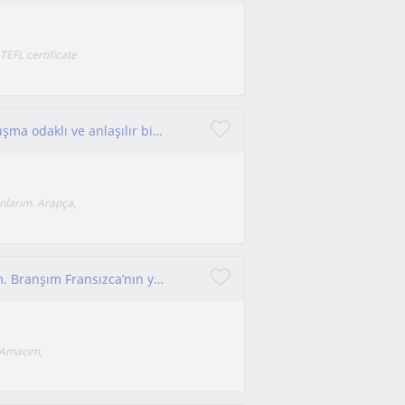
 TEFL certificate
Derslerimde öğrencinin seviyesine uygun, konuşma odaklı ve anlaşılır bir yöntem kullanırım. Dil bilgisi, konuşma, okuma ve yazma
nlarım. Arapça,
Her seviyede öğrenciye 24 yıldır ders veriyorum. Branşım Fransızca’nın yanısıra İspanyolca ve İngilizce
. Amacım,