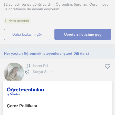
12 senedir bu ise gönül verdim. Ögrendim, ögrettim. Ögrenmeye
ve ögretmeye de devam ediyorum..
1. ders ücretsiz
daha fazlasını gör
Ücretsiz iletişime geç
Her yaştan öğrenmek isteyenlere İşaret Dili dersi
Isaret Dili
Konya Sehri
12 senedir bu ise gönül verdim. Ögrendim, ögrettim. Ögrenmeye
ve ögretmeye de devam ediyorum..
Çerez Politikası
1. ders ücretsiz