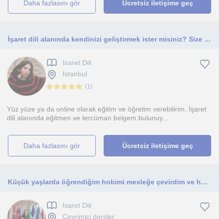
daha fazlasını gör
Ücretsiz iletişime geç
İşaret dili alanında kendinizi geliştirmek ister misiniz? Size yardımcı olabilirim
Isaret Dili
İstanbul
(
1
)
Yüz yüze ya da online olarak eğitim ve öğretim verebilirim. İşaret
dili alanında eğitmen ve tercüman belgem bulunuy...
daha fazlasını gör
Ücretsiz iletişime geç
Küçük yaşlarda öğrendiğim hobimi mesleğe çevirdim ve her yaş grubuna İşaret Dili’ni öğretmekten keyif alıyorum.
Isaret Dili
Çevrimiçi dersler