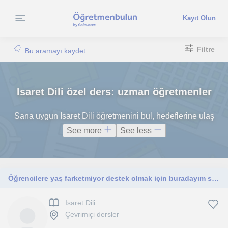
Kayıt Olun
Filtre
Bu aramayı kaydet
Isaret Dili özel ders: uzman öğretmenler
Sana uygun Isaret Dili öğretmenini bul, hedeflerine ulaş
See more
See less
Öğrencilere yaş farketmiyor destek olmak için buradayım size
Isaret Dili
Çevrimiçi dersler