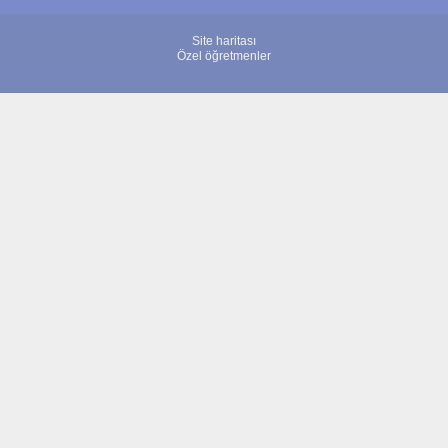
Site haritası
Özel öğretmenler
© 2007 - 2026 ÖğretmenBulun