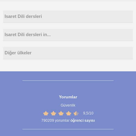
Isaret Dili dersleri
Isaret Dili dersleri in...
Diğer ülkeler
Yorumlar
Güvenlik
9,5/10
790209
yorumlar
öğrenci sayısı