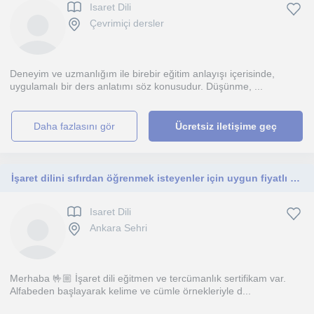
Isaret Dili
Çevrimiçi dersler
Deneyim ve uzmanlığım ile birebir eğitim anlayışı içerisinde,
uygulamalı bir ders anlatımı söz konusudur. Düşünme, ...
daha fazlasını gör
Ücretsiz iletişime geç
İşaret dilini sıfırdan öğrenmek isteyenler için uygun fiyatlı ders veriyorum
Isaret Dili
Ankara Sehri
Merhaba 🤟🏼 İşaret dili eğitmen ve tercümanlık sertifikam var.
Alfabeden başlayarak kelime ve cümle örnekleriyle d...