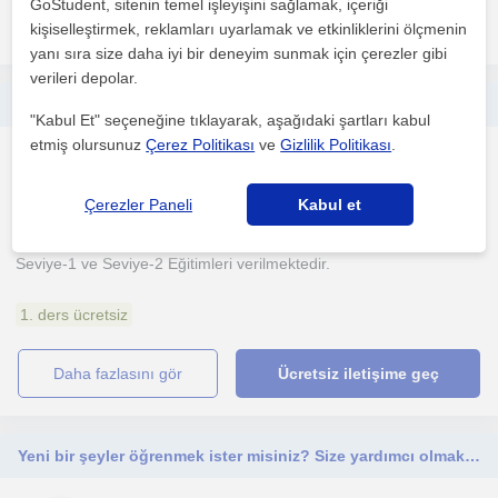
GoStudent, sitenin temel işleyişini sağlamak, içeriği
daha fazlasını gör
Ücretsiz iletişime geç
kişiselleştirmek, reklamları uyarlamak ve etkinliklerini ölçmenin
yanı sıra size daha iyi bir deneyim sunmak için çerezler gibi
verileri depolar.
Seviye-1 ve Seviye-2 Eğitimleri verilmektedir
"Kabul Et" seçeneğine tıklayarak, aşağıdaki şartları kabul
etmiş olursunuz
Çerez Politikası
ve
Gizlilik Politikası
.
Isaret Dili
Avcilar (İstanbul)
Çerezler Paneli
Kabul et
Seviye-1 ve Seviye-2 Eğitimleri verilmektedir.
1. ders ücretsiz
daha fazlasını gör
Ücretsiz iletişime geç
Yeni bir şeyler öğrenmek ister misiniz? Size yardımcı olmaktan mutluluk duyarım.