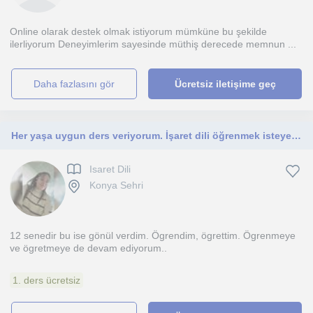
Online olarak destek olmak istiyorum mümküne bu şekilde
ilerliyorum Deneyimlerim sayesinde müthiş derecede memnun ...
daha fazlasını gör
Ücretsiz iletişime geç
Her yaşa uygun ders veriyorum. İşaret dili öğrenmek isteyenleri bekliyorum
Isaret Dili
Konya Sehri
12 senedir bu ise gönül verdim. Ögrendim, ögrettim. Ögrenmeye
ve ögretmeye de devam ediyorum..
1. ders ücretsiz