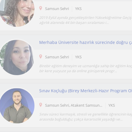
Samsun Sehri
YKS
2019 Eylül ayında gerçekleştirilen Yükseköğretime Geçiş 
ağırlık alanında 44 bin başarı sıralaması i...
Samsun Sehri
YKS
Birebir eğitim deneyim ve uzmanlığa sahip bir eğitim k
bir kere yuzyuze ya da online görüşerek progr...
Sınav Koçluğu (Birey Merkezli-Hazır Program 
Samsun Sehri, Atakent Samsun...
YKS
Sınav süreci karmaşık, stresli ve genellikle öğrencinin ka
arasında boğulduğu; çokça kararsızlık yaşadığı ve...