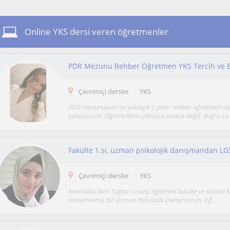
Online YKS dersi veren öğretmenler
PDR Mezunu Rehber Öğretmen YKS Tercih ve E
Çevrimiçi dersler
YKS
PDR mezunuyum ve yaklaşık 2 yıldır rehber öğretmen ol
çalışıyorum. Öğrencilerin yalnızca sınava değil, doğru ça..
Çevrimiçi dersler
YKS
Merhaba! Ben Tuğba. Lisans eğitimini fakülte ve bölüm bir
tamamlamış bir Uzman Psikolojik Danışmanım. Eğ...