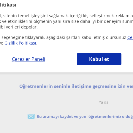
litikası
 sitenin temel işleyişini sağlamak, içeriği kişiselleştirmek, reklamla
ve etkinliklerini ölçmenin yanı sıra size daha iyi bir deneyim sunm
ibi verileri depolar.
 seçeneğine tıklayarak, aşağıdaki şartları kabul etmiş olursunuz
Çe
ve
Gizlilik Politikası
.
Samsun Sehri, Beypinar (Sams...
YKS
Bire bir eğitim ve en kolay yoldan öğrenme sunuyorum.D
Çerezler Paneli
Kabul et
öğrenciyi sıkmadan eğlenceli bir şekilde geçiyor.İ...
Öğretmenlerin seninle iletişime geçmesine izin ver
Ya da:
Bu aramayı kaydet ve yeni öğretmenlerimiz olduğu