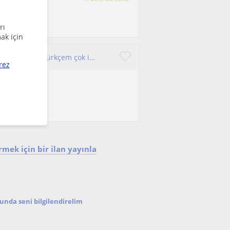
rı
ak için
Gastronomi mezunuyum.Yks sıralamasında 21 bine girdim.Türkçem çok iyidir aynı zamanda gastronomi dersleri de verebilirim.
rez
erslerimiz
mek için bir ilan yayınla
nda seni bilgilendirelim