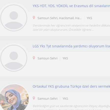
Samsun Sehri, Haciismail, Ha...
YKS
Derslerimde her öğrencinin seviyesini ve hedefini dikkate
özel bir plan oluştururum. Öncelikle öğrenc...
Samsun Sehri
YKS
Samsun Sehri
YKS
Belirlediğim gün ve saatlerde öğrencinin ihtiyaç duyduğ