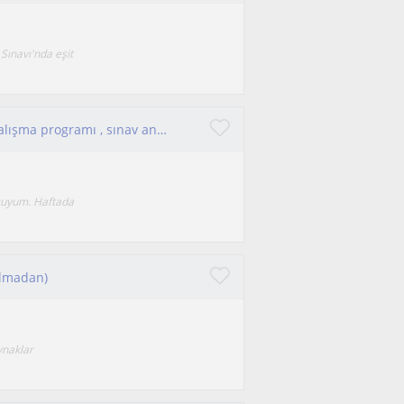
Sınavı'nda eşit
Merhaba Üniversite hazırlık sürecinde doğru çalışma programı , sınav analizi ve program takibi ile başarı bizim olabilir.
oçuyum. Haftada
Olmadan)
ynaklar