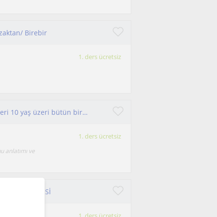
zaktan/ Birebir
1. ders ücretsiz
yks ve kpss öğrencileri içi türkçe edebiyat dersleri 10 yaş üzeri bütün bireyler için anlayarak hızlı okuma eğitimi verebilirim
1. ders ücretsiz
u anlatımı ve
LI OKUMA DERSİ
1. ders ücretsiz