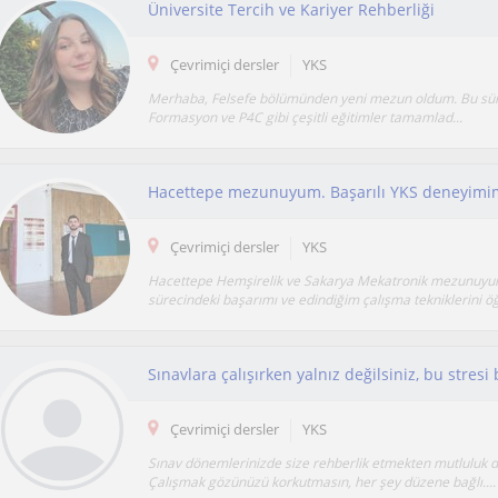
Üniversite Tercih ve Kariyer Rehberliği
Çevrimiçi dersler
YKS
Merhaba, Felsefe bölümünden yeni mezun oldum. Bu sür
Formasyon ve P4C gibi çeşitli eğitimler tamamlad...
Çevrimiçi dersler
YKS
Hacettepe Hemşirelik ve Sakarya Mekatronik mezunuyu
sürecindeki başarımı ve edindiğim çalışma tekniklerini öğ
Sınavlara çalışırken yalnız değilsiniz, bu stresi 
Çevrimiçi dersler
YKS
Sınav dönemlerinizde size rehberlik etmekten mutluluk 
Çalışmak gözünüzü korkutmasın, her şey düzene bağlı....