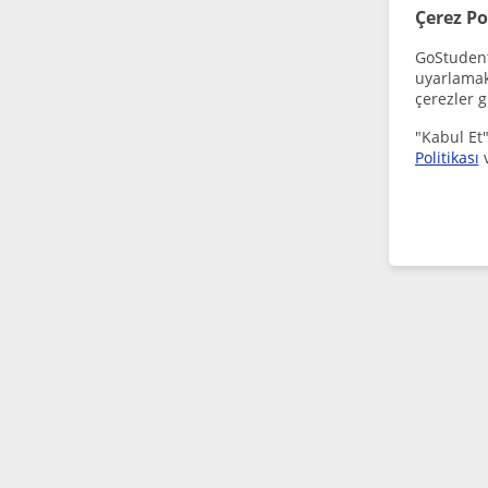
Çerez Po
GoStudent,
uyarlamak 
çerezler g
"Kabul Et"
Politikası