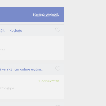
Tümünü görüntüle
ğitim Koçluğu
arak
.
Fakülte 1.si, uzman psikolojik danışmandan LGS ve YKS için online eğitim koçluğu
1. ders ücretsiz
inciliğiyle