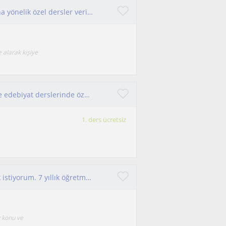
YKS-YDT, YDS, YÖKDİL ve Erasmus dil sınavlarına yönelik özel dersler veriyorum. Öğrencilerin hedeflerine ve seviyelerine göre kişi
 alarak kişiye
LGS Yks Tyt sınavlarında yardımcı oluyorum lise edebiyat derslerinde özel ders veriyorum ortaokul Türkçe dersi de veriyorum
1. ders ücretsiz
Ortaokul YKS grubuna Türkçe özel ders vermek istiyorum. 7 yıllık öğretmenim dershane + kolej deneyimim var
u konu ve