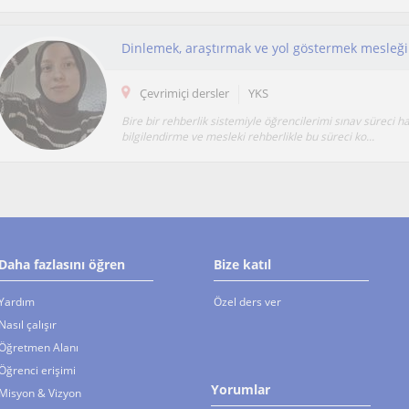
Çevrimiçi dersler
YKS
Bire bir rehberlik sistemiyle öğrencilerimi sınav süreci h
bilgilendirme ve mesleki rehberlikle bu süreci ko...
Daha fazlasını öğren
Bize katıl
Yardım
Özel ders ver
Nasıl çalışır
Öğretmen Alanı
Öğrenci erişimi
Yorumlar
Misyon & Vizyon