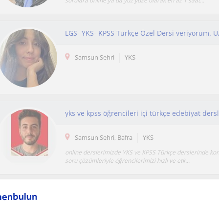
sorulara online ya da yüz yüze olarak en az 1 saat...
LGS- YKS- KPSS Türkçe Özel Dersi veriyorum. U
Samsun Sehri
YKS
Samsun Sehri, Bafra
YKS
online derslerimizde YKS ve KPSS Türkçe derslerinde kon
soru çözümleriyle öğrencilerimizi hızlı ve etk...
YKS VE KPSS TÜRKÇE-EDEBİYAT-ANLAYARK HIZ
Samsun Sehri
YKS