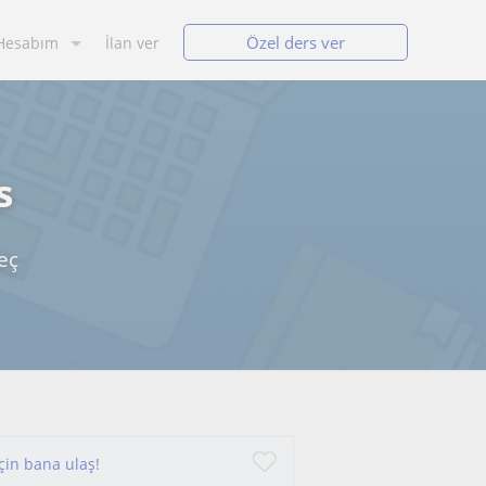
Özel ders ver
Hesabım
İlan ver
s
eç
için bana ulaş!