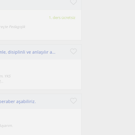
1. ders ücretsiz
eçte Pedagojik
Hacettepe mezunuyum. Başarılı YKS deneyimimle, disiplinli ve anlaşılır anlatımla öğrencilerimin hedefleri için destek oluyorum
m. YKS
...
beraber aşabiliriz.
duyarım.