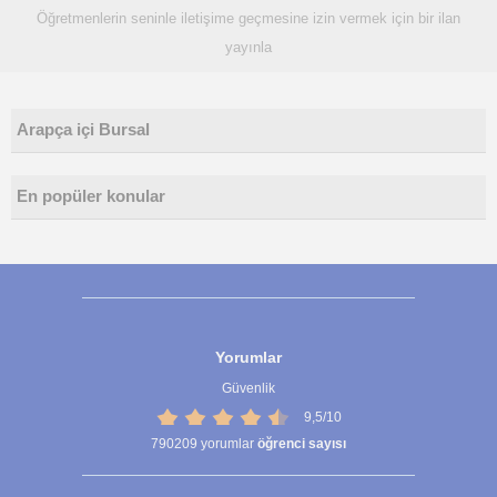
Öğretmenlerin seninle iletişime geçmesine izin vermek için bir ilan
yayınla
Arapça içi Bursal
En popüler konular
Yorumlar
Güvenlik
9,5/10
790209
yorumlar
öğrenci sayısı