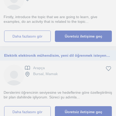
Firstly, introduce the topic that we are going to learn, give
examples, do an activity that is related to the topic...
daha fazlasını gör
Ücretsiz iletişime geç
Elektrik elektronik mühendisim, yeni dil öğrenmek isteyene yardımcı olurum, üç yabancı dil bilmekteyim, 1 yıl öğretmenlık yaptım yurt dışında
Arapça
Bursal, Mamak
Derslerimi öğrencinin seviyesine ve hedeflerine göre özelleştirilmiş
bir plan dahilinde işliyorum. Süreci şu adımla...
daha fazlasını gör
Ücretsiz iletişime geç