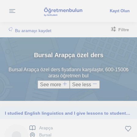
Kayıt Olun
Filtre
Bu aramayı kaydet
Bursal Arapça özel ders
Bursal Arapça özel ders fiyatlarını karşılaştır, 600-1500₺
arası öğretmen bul
See more
See less
I studied English linguistics and I give lessons to students who wants to learn English as a second language.
Arapça
Bursal