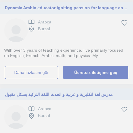
Dynamic Arabic educator igniting passion for language and culture.
Arapça
Bursal
With over 3 years of teaching experience, I've primarily focused
on English, French, Arabic, math, and physics. My ...
daha fazlasını gör
Ücretsiz iletişime geç
مدرس لغة انكليزية و عربية و اتحدث اللغة التركية بشكل مقبول
Arapça
Bursal