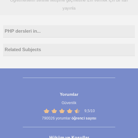
Öğretmenlerin seninle iletişime geçmesine izin vermek için bir ilan
yayınla
PHP dersleri in...
Related Subjects
Yorumlar
Güvenlik
9,5/10
790026
yorumlar
öğrenci sayısı
Hüküm ve Koşullar