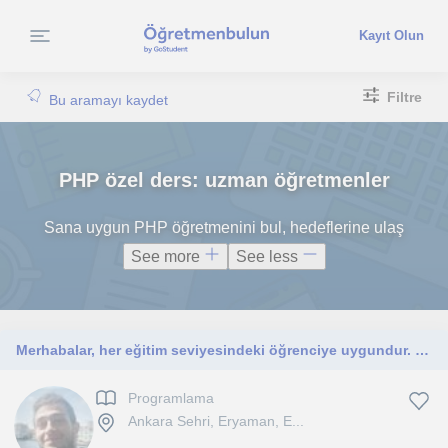
Kayıt Olun
Filtre
Bu aramayı kaydet
PHP özel ders: uzman öğretmenler
Sana uygun PHP öğretmenini bul, hedeflerine ulaş
See more
See less
Merhabalar, her eğitim seviyesindeki öğrenciye uygundur. Programlamayı hem ileri düzey hem de temel düzeyde anlatabilirim
Programlama
Ankara Sehri, Eryaman, E...