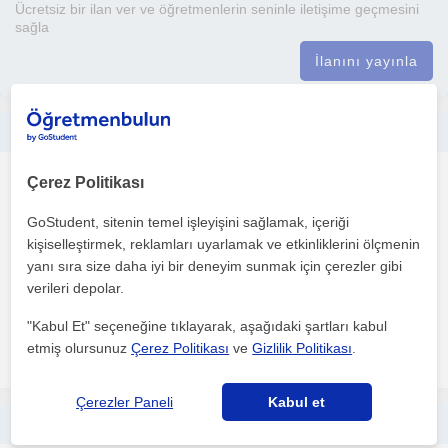
Ücretsiz bir ilan ver ve öğretmenlerin seninle iletişime geçmesini
sağla
İlanını yayınla
Her Seviyeye Uygun C veya Cpp Yazılım Dili Programlama Eğitimi
Programlama
Çerez Politikası
İstanbul, Altinsehir, Es...
GoStudent, sitenin temel işleyişini sağlamak, içeriği
kişiselleştirmek, reklamları uyarlamak ve etkinliklerini ölçmenin
yanı sıra size daha iyi bir deneyim sunmak için çerezler gibi
Marmara Üniversitesinde 2. Sınıf Elektrik ve Elektronik
verileri depolar.
Mühendisliği öğrencisiyim. Kodlama alanındaki tecrübem üniv...
"Kabul Et" seçeneğine tıklayarak, aşağıdaki şartları kabul
etmiş olursunuz
Çerez Politikası
ve
Gizlilik Politikası
.
daha fazlasını gör
Ücretsiz iletişime geç
Çerezler Paneli
Kabul et
Yazılıma, temelden Algoritma ve Programlama mantığını kavrayarak başlamak ister misin? Sana yardımcı olmaktan mutluluk duyarım :)