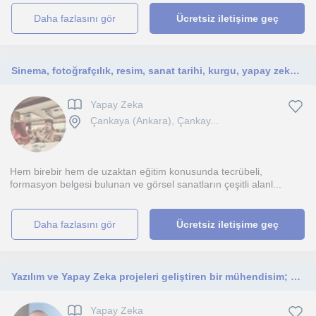
daha fazlasını gör
Ücretsiz iletişime geç
Sinema, fotoğrafçılık, resim, sanat tarihi, kurgu, yapay zeka, özel efektler, grafik tasarıma ilgi duyan kişiler için uygundur.
Yapay Zeka
Çankaya (Ankara), Çankay...
Hem birebir hem de uzaktan eğitim konusunda tecrübeli,
formasyon belgesi bulunan ve görsel sanatların çeşitli alanl...
daha fazlasını gör
Ücretsiz iletişime geç
Yazılım ve Yapay Zeka projeleri geliştiren bir mühendisim; programlama temellerini ve mantığını her seviyeye uygun anlatıyorum.
Yapay Zeka