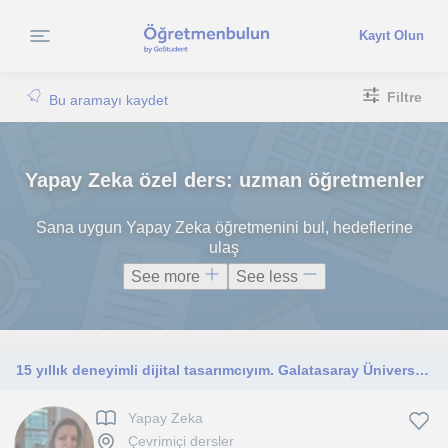
Kayıt Olun
Filtre
Bu aramayı kaydet
Yapay Zeka özel ders: uzman öğretmenler
Sana uygun Yapay Zeka öğretmenini bul, hedeflerine
ulaş
See more
See less
15 yıllık deneyimli dijital tasarımcıyım. Galatasaray Üniversitesi'nde de konuk eğitmen olarak Yapay Zeka dersleri vermekteyim
Yapay Zeka
Çevrimiçi dersler