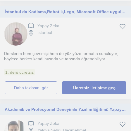
İstanbul da Kodlama,Robotik,Lego, Microsoft Office uygulamaları, Yapay zeka Araçları, Proje Eğitimi, Bilimsel Araştırma Süreçleri, Tübitak projelerine hazırlanma süreçleri dersleriyle ilgili çevrimiçi ve yüzyüze çocuklar ve yetişkinlere yönelik ders verme
Yapay Zeka
İstanbul
Derslerim hem çevrimiçi hem de yüz yüze formatta sunuluyor,
böylece herkes kendi hızında ve tarzında öğrenebiliyor....
1. ders ücretsiz
daha fazlasını gör
Ücretsiz iletişime geç
Akademik ve Profesyonel Deneyimle Yazılım Eğitimi: Yapay Zeka, Web Tasarımı ve Daha Fazlası
Yapay Zeka
Yalova Sehri, Hacimehmet...