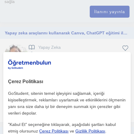
sağla
İlanını yayınla
Yapay zeka araçlarını kullanarak Canva, ChatGPT eğitimi ile tasarım dünyasına adım atmanızda size destek olmak için hazırım :)
Yapay Zeka
Çevrimiçi dersler
Grafik tasarım ve görsel düzenleme dersleri ile yaratıcılığınızı
beraber keşfedelim!Görsel tasarım ve düzenleme ala...
Çerez Politikası
GoStudent, sitenin temel işleyişini sağlamak, içeriği
1. ders ücretsiz
kişiselleştirmek, reklamları uyarlamak ve etkinliklerini ölçmenin
yanı sıra size daha iyi bir deneyim sunmak için çerezler gibi
daha fazlasını gör
Ücretsiz iletişime geç
verileri depolar.
"Kabul Et" seçeneğine tıklayarak, aşağıdaki şartları kabul
etmiş olursunuz
Çerez Politikası
ve
Gizlilik Politikası
.
Bilgisayar bilimi, Programlama dilleri, grafik tasarım ve yapay zeka alanlarında uzman bir eğitmen