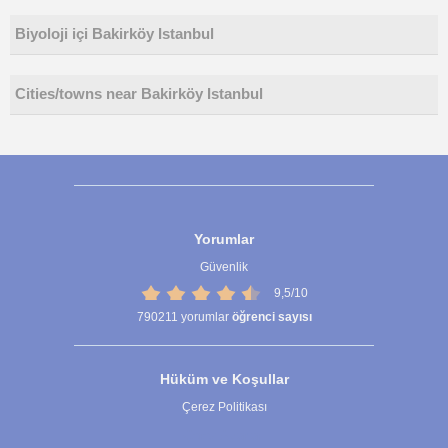
Biyoloji içi Bakirköy Istanbul
Cities/towns near Bakirköy Istanbul
Yorumlar
Güvenlik
9,5/10
790211
yorumlar
öğrenci sayısı
Hüküm ve Koşullar
Çerez Politikası
Çerez Ayarları