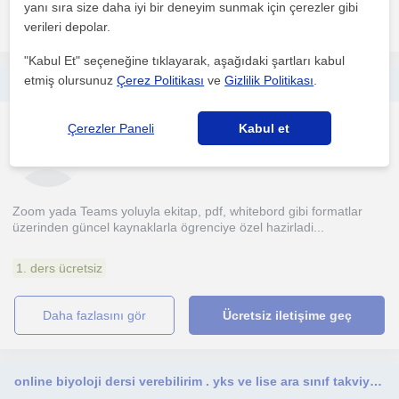
yanı sıra size daha iyi bir deneyim sunmak için çerezler gibi
daha fazlasını gör
Ücretsiz iletişime geç
verileri depolar.
"Kabul Et" seçeneğine tıklayarak, aşağıdaki şartları kabul
etmiş olursunuz
Çerez Politikası
ve
Gizlilik Politikası
.
Online Biyoloji YKS (TYT AYT) HAZIRLIK, OKULA DESTEK
Biyoloji
Çerezler Paneli
Kabul et
Bakirköy İstanbul, İstan...
Zoom yada Teams yoluyla ekitap, pdf, whitebord gibi formatlar
üzerinden güncel kaynaklarla ögrenciye özel hazirladi...
1. ders ücretsiz
daha fazlasını gör
Ücretsiz iletişime geç
online biyoloji dersi verebilirim . yks ve lise ara sınıf takviye dersleri uzman öğrermenim