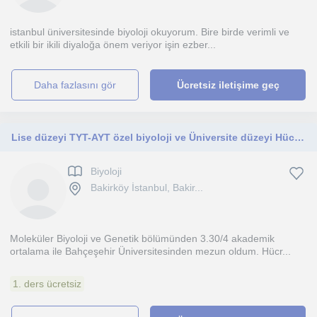
istanbul üniversitesinde biyoloji okuyorum. Bire birde verimli ve
etkili bir ikili diyaloğa önem veriyor işin ezber...
daha fazlasını gör
Ücretsiz iletişime geç
Lise düzeyi TYT-AYT özel biyoloji ve Üniversite düzeyi Hücre/Moleküler Biyoloji, Immunoloji ve Kanser dersleri
Biyoloji
Bakirköy İstanbul, Bakir...
Moleküler Biyoloji ve Genetik bölümünden 3.30/4 akademik
ortalama ile Bahçeşehir Üniversitesinden mezun oldum. Hücr...
1. ders ücretsiz