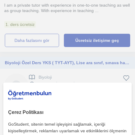
I am a private tutor with experience in one-to-one teaching as well
as group teaching. With experience in teaching ...
1. ders ücretsiz
daha fazlasını gör
Ücretsiz iletişime geç
Biyoloji Özel Ders YKS ( TYT-AYT), Lise ara sınıf, sınava hazırlık, yazılıya hazırlık
Biyoloji
Bakirköy İstanbul, İstan...
25 yıllık öğretmenlik deneyimi ile biyolojiyi hayattaki yerini
göstererek öğretmeyi, sınav başarınızı artırırken ca...
Çerez Politikası
GoStudent, sitenin temel işleyişini sağlamak, içeriği
1. ders ücretsiz
kişiselleştirmek, reklamları uyarlamak ve etkinliklerini ölçmenin