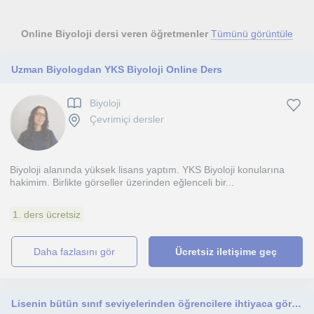
Online Biyoloji dersi veren öğretmenler
Tümünü görüntüle
Uzman Biyologdan YKS Biyoloji Online Ders
Biyoloji
Çevrimiçi dersler
Biyoloji alanında yüksek lisans yaptım. YKS Biyoloji konularına
hakimim. Birlikte görseller üzerinden eğlenceli bir...
1. ders ücretsiz
daha fazlasını gör
Ücretsiz iletişime geç
Lisenin bütün sınıf seviyelerinden öğrencilere ihtiyaca göre yazılı sınavlar için ya da YKS sınavı için ders anlatmaya uygunum.