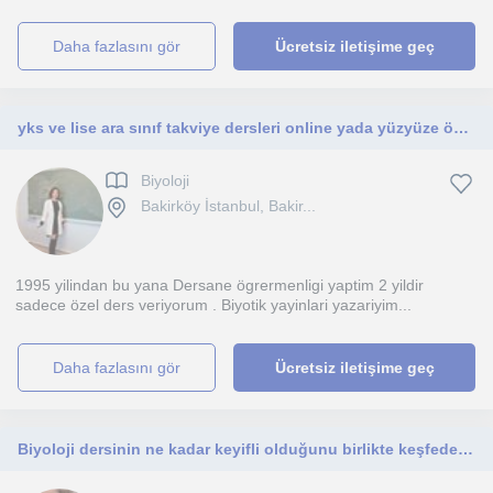
daha fazlasını gör
Ücretsiz iletişime geç
yks ve lise ara sınıf takviye dersleri online yada yüzyüze özel ders öğretmeniyim 30 yıllık dersane tecrübem var Biyotik yazarıyım
Biyoloji
Bakirköy İstanbul, Bakir...
1995 yilindan bu yana Dersane ögrermenligi yaptim 2 yildir
sadece özel ders veriyorum . Biyotik yayinlari yazariyim...
daha fazlasını gör
Ücretsiz iletişime geç
Biyoloji dersinin ne kadar keyifli olduğunu birlikte keşfedelim.