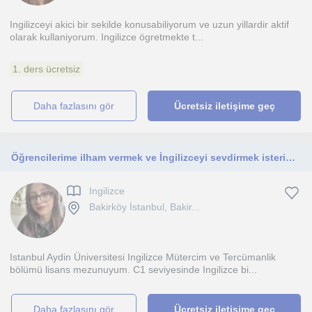
Ingilizceyi akici bir sekilde konusabiliyorum ve uzun yillardir aktif
olarak kullaniyorum. Ingilizce ögretmekte t...
1. ders ücretsiz
daha fazlasını gör
Ücretsiz iletişime geç
Öğrencilerime ilham vermek ve İngilizceyi sevdirmek isterim. Düzenli ve tertipliyimdir . Daha önce her yaş grubuyla deneyimim oldu
Ingilizce
Bakirköy İstanbul, Bakir...
Istanbul Aydin Üniversitesi Ingilizce Mütercim ve Tercümanlik
bölümü lisans mezunuyum. C1 seviyesinde Ingilizce bi...
daha fazlasını gör
Ücretsiz iletişime geç