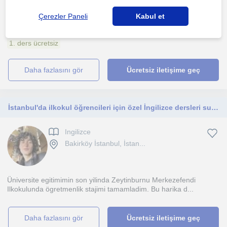
Egitim hayatimin temellerini Alman Liseliler Egitim Vakfi’nda
Çerezler Paneli
Kabul et
tamamladiktan sonra, okul birinciligi basarisiyla Sak...
1. ders ücretsiz
daha fazlasını gör
Ücretsiz iletişime geç
İstanbul'da ilkokul öğrencileri için özel İngilizce dersleri sunan yeni mezun anadili Türkçe olan öğretmen
Ingilizce
Bakirköy İstanbul, İstan...
Üniversite egitimimin son yilinda Zeytinburnu Merkezefendi
Ilkokulunda ögretmenlik stajimi tamamladim. Bu harika d...
daha fazlasını gör
Ücretsiz iletişime geç