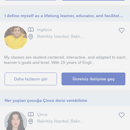
I define myself as a lifelong learner, educator, and facilitator of meaningful communication. My classes are for every individual.
Ingilizce
Bakirköy İstanbul, Bakir...
My classes are student-centered, interactive, and adapted to each
learner’s goals and level. With 15 years of Engli...
daha fazlasını gör
Ücretsiz iletişime geç
Her yaştan çocuğa Çince dersi verebilirim
Çince
Bakirköy İstanbul, Bakir...