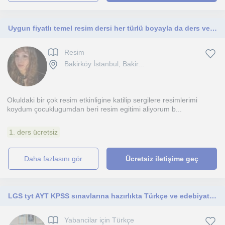
Uygun fiyatlı temel resim dersi her türlü boyayla da ders veririm
Resim
Bakirköy İstanbul, Bakir...
Okuldaki bir çok resim etkinligine katilip sergilere resimlerimi
koydum çocuklugumdan beri resim egitimi aliyorum b...
1. ders ücretsiz
daha fazlasını gör
Ücretsiz iletişime geç
LGS tyt AYT KPSS sınavlarına hazırlıkta Türkçe ve edebiyat derslerine okula destek ile hizmetinizdeyim
Yabancilar için Türkçe