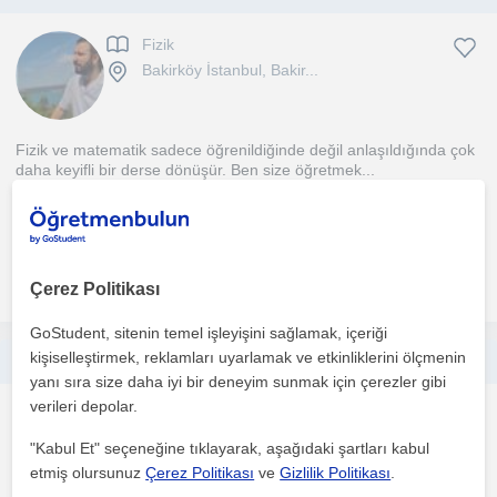
Fizik
Bakirköy İstanbul, Bakir...
Fizik ve matematik sadece öğrenildiğinde değil anlaşıldığında çok
daha keyifli bir derse dönüşür. Ben size öğretmek...
1. ders ücretsiz
daha fazlasını gör
Ücretsiz iletişime geç
Çerez Politikası
GoStudent, sitenin temel işleyişini sağlamak, içeriği
kişiselleştirmek, reklamları uyarlamak ve etkinliklerini ölçmenin
Her Seviyeye Uygun İngilizce Özel Ders Veriyorum
yanı sıra size daha iyi bir deneyim sunmak için çerezler gibi
verileri depolar.
Ingilizce
Bakirköy İstanbul, Bakir...
"Kabul Et" seçeneğine tıklayarak, aşağıdaki şartları kabul
etmiş olursunuz
Çerez Politikası
ve
Gizlilik Politikası
.