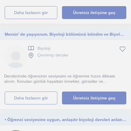
daha fazlasını gör
Ücretsiz iletişime geç
Mersin' de yaşıyorum. Biyoloji bölümünü bitirdim ve Biyolojiyi başta YKS öğrencileri olmak üzere herkese öğretmeyi isterim.
Biyoloji
Çevrimiçi dersler
Derslerimde öğrencinin seviyesini ve öğrenme hızını dikkate
alırım. Konuları günlük hayattan örnekler, görseller ve...
daha fazlasını gör
Ücretsiz iletişime geç
• Öğrenci seviyesine uygun, anlaşılır biyoloji dersleri anlatıyorum