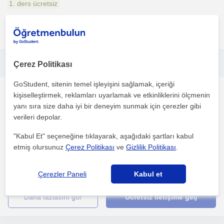
1. ders ücretsiz
daha fazlasını gör
Ücretsiz iletişime geç
Çerez Politikası
Online öncelikli biyoloji özel dersi (öğrenciden uygun fiyatlı)
GoStudent, sitenin temel işleyişini sağlamak, içeriği
Biyoloji
kişiselleştirmek, reklamları uyarlamak ve etkinliklerini ölçmenin
Fatih İstanbul, Fatih (İ...
yanı sıra size daha iyi bir deneyim sunmak için çerezler gibi
verileri depolar.
"Kabul Et" seçeneğine tıklayarak, aşağıdaki şartları kabul
Merhabalar, Moleküler Biyoloji ve Genetik 3. sınıf öğrencisi olarak
etmiş olursunuz
Çerez Politikası
ve
Gizlilik Politikası
.
bölümümü çok seviyorum ve ilgili bir şekilde ba...
1. ders ücretsiz
Çerezler Paneli
Kabul et
daha fazlasını gör
Ücretsiz iletişime geç