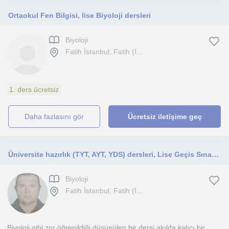
Ortaokul Fen Bilgisi, lise Biyoloji dersleri
Biyoloji
Fatih İstanbul, Fatih (İ...
1. ders ücretsiz
daha fazlasını gör
Ücretsiz iletişime geç
Üniversite hazırlık (TYT, AYT, YDS) dersleri, Lise Geçis Sınavı Fen Bilimleri özel ders
Biyoloji
Fatih İstanbul, Fatih (İ...
Biyoloji gibi zor öğrenildiği düşünülen bir dersi akılda kalıcı bir