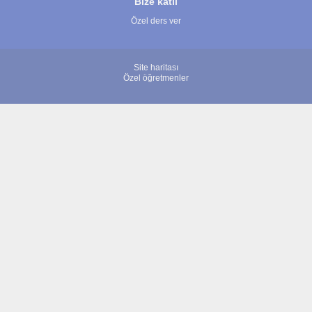
Bize katıl
Özel ders ver
Site haritası
Özel öğretmenler
© 2007 - 2026 ÖğretmenBulun