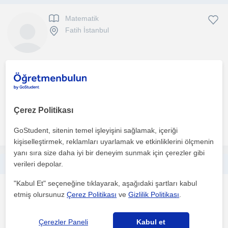
Matematik
Fatih İstanbul
Merhaba, ben Trakya Üniversitesi Matematik Bölümü'nden Ömer
Levent Çetin. Matematiği ezberleyerek değil, mantığını ...
1. ders ücretsiz
Çerez Politikası
daha fazlasını gör
Ücretsiz iletişime geç
GoStudent, sitenin temel işleyişini sağlamak, içeriği
kişiselleştirmek, reklamları uyarlamak ve etkinliklerini ölçmenin
yanı sıra size daha iyi bir deneyim sunmak için çerezler gibi
ONLİNE ORTAOKUL-İLKOKUL BİREBİR ÖZEL DERS
verileri depolar.
"Kabul Et" seçeneğine tıklayarak, aşağıdaki şartları kabul
Matematik
etmiş olursunuz
Çerez Politikası
ve
Gizlilik Politikası
.
Fatih İstanbul, Fatih (İ...
Çerezler Paneli
Kabul et