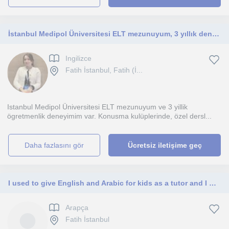
İstanbul Medipol Üniversitesi ELT mezunuyum, 3 yıllık deneyimli İngilizce öğretmeniyim.
Ingilizce
Fatih İstanbul, Fatih (İ...
Istanbul Medipol Üniversitesi ELT mezunuyum ve 3 yillik
ögretmenlik deneyimim var. Konusma kulüplerinde, özel dersl...
daha fazlasını gör
Ücretsiz iletişime geç
I used to give English and Arabic for kids as a tutor and I would like to be teacher for kids again I'm a patient person and I re
Arapça
Fatih İstanbul