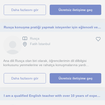
daha fazlasını gör
Ücretsiz iletişime geç
Rusça konuşma pratiği yapmak isteyenler için eğlenceli ve etkili dersler sunuyorum.
Rusça
Fatih İstanbul
Ana dili Rusça olan biri olarak, öğrencilerimin dil dilbilgisi
korkusunu yenmelerine ve rahatça konuşmalarına yardı...
daha fazlasını gör
Ücretsiz iletişime geç
I am a qualified English teacher with over 10 years of experience, offering engaging, personalised English lessons for children.