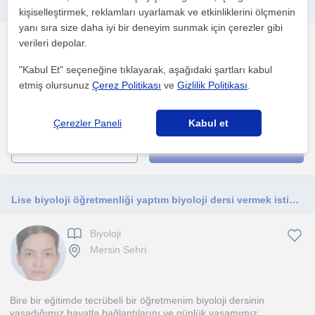
Tyt- Ayt konularına hakim biyoloji ogretmeniyim
kişiselleştirmek, reklamları uyarlamak ve etkinliklerini ölçmenin
yanı sıra size daha iyi bir deneyim sunmak için çerezler gibi
Biyoloji
verileri depolar.
Mersin Sehri
"Kabul Et" seçeneğine tıklayarak, aşağıdaki şartları kabul
etmiş olursunuz
Çerez Politikası
ve
Gizlilik Politikası
.
1. ders ücretsiz
Çerezler Paneli
Kabul et
daha fazlasını gör
Ücretsiz iletişime geç
Lise biyoloji öğretmenliği yaptım biyoloji dersi vermek istiyorum
Biyoloji
Mersin Sehri
Bire bir eğitimde tecrübeli bir öğretmenim biyoloji dersinin
yaşadığımız hayatla bağlantılarını ve günlük yaşamımız...