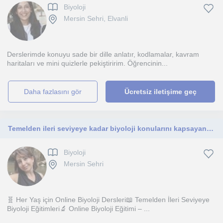
Biyoloji
Mersin Sehri, Elvanli
Derslerimde konuyu sade bir dille anlatır, kodlamalar, kavram
haritaları ve mini quizlerle pekiştiririm. Öğrencinin...
daha fazlasını gör
Ücretsiz iletişime geç
Temelden ileri seviyeye kadar biyoloji konularını kapsayan online derslerle her yaş ve seviyedeki öğrencilere destek veriyorum
Biyoloji
Mersin Sehri
🧬 Her Yaş için Online Biyoloji Dersleri📖 Temelden İleri Seviyeye
Biyoloji Eğitimleri🔬 Online Biyoloji Eğitimi – ...