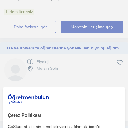
1. ders ücretsiz
daha fazlasını gör
Ücretsiz iletişime geç
Lise ve üniversite öğrencilerine yönelik ileri biyoloji eğitimi
Biyoloji
Mersin Sehri
Eğitimde uzmanlığa sahip aynı zamanda bir çok uygulamalı
deneyime de sahip iyi bir öğretmenim ve derslerin çok veri...
daha fazlasını gör
Ücretsiz iletişime geç
Çerez Politikası
GoStudent, sitenin temel işleyişini sağlamak, içeriği