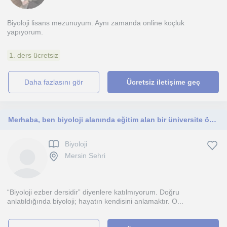
Biyoloji lisans mezunuyum. Aynı zamanda online koçluk
yapıyorum.
1. ders ücretsiz
daha fazlasını gör
Ücretsiz iletişime geç
Merhaba, ben biyoloji alanında eğitim alan bir üniversite öğrencisiyim ve ortaokul-lise- üni seviyesinde özel ders veriyorum.
Biyoloji
Mersin Sehri
“Biyoloji ezber dersidir” diyenlere katılmıyorum. Doğru
anlatıldığında biyoloji; hayatın kendisini anlamaktır. O...