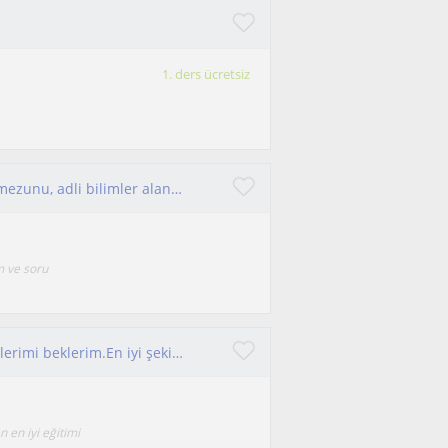
1. ders ücretsiz
Karadeniz Teknik Üniversitesi Biyoloji bölümü mezunu, adli bilimler alanında yüksek lisans yapan, alanına hakim biyoloji öğretmeni
m ve soru
8 senelik bir biyoloji öğretmeniyim.Lise öğrencilerimi beklerim.En iyi şekilde eğitim alacağınızdan emin olabilirsiniz
 en iyi eğitimi