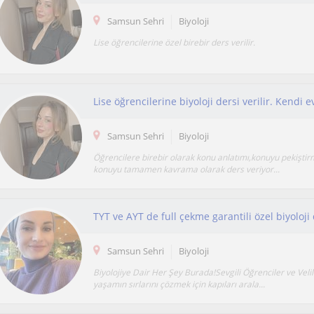
Samsun Sehri
Biyoloji
Lise öğrencilerine özel birebir ders verilir.
Samsun Sehri
Biyoloji
Öğrencilere birebir olarak konu anlatımı,konuyu pekiştirm
konuyu tamamen kavrama olarak ders veriyor...
TYT ve AYT de full çekme garantili özel biyoloji 
Samsun Sehri
Biyoloji
Biyolojiye Dair Her Şey Burada!Sevgili Öğrenciler ve Velile
yaşamın sırlarını çözmek için kapıları arala...