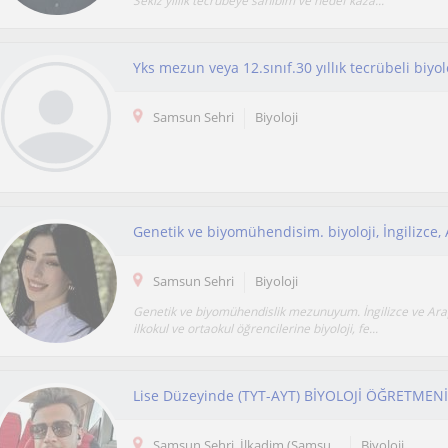
Sekiz yıllık tecrübeye sahibim ve hedef kaza...
Samsun Sehri
Biyoloji
Samsun Sehri
Biyoloji
Genetik ve biyomühendislik mezunuyum. İngilizce ve Arap
ilkokul ve ortaokul öğrencilerine biyoloji, fe...
Lise Düzeyinde (TYT-AYT) BİYOLOJİ ÖĞRETMENİ
Samsun Sehri, İlkadim (Samsu...
Biyoloji