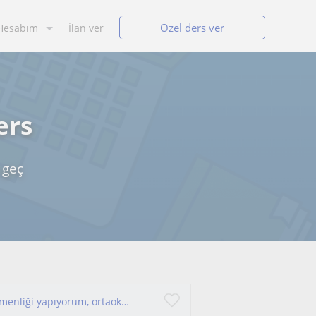
Özel ders ver
Hesabım
İlan ver
ers
 geç
Bilim anlatmayı çok sevdiğim için Biyoloji öğretmenliği yapıyorum, ortaokul ve üstü her öğrenciye ders verebilirim.