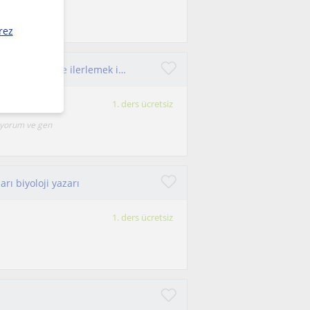
p, sınava hazır
rez
Ortaöğretim ve Lise Üniversiteye hazırlanan ya da akademide ilerlemek isteyen her öğrenciye
1. ders ücretsiz
pıyorum ve gen
rı biyoloji yazarı
1. ders ücretsiz