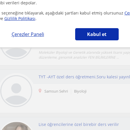
ibi verileri depolar.
Biyoloji alanında branş denemeleri, soru çözümleri yapılı
hale gelinir ve bu anlamda ilerleme sağlan...
 seçeneğine tıklayarak, aşağıdaki şartları kabul etmiş olursunuz
Çe
ve
Gizlilik Politikası
.
Çerezler Paneli
Kabul et
Samsun Sehri, Haciismail, Ha...
Biyoloji
Moleküler Biyoloji ve Genetik alanında yüksek lisans ya
düzenleme, genomik analizler FEN BİLİMLERİNE ...
TYT -AYT özel ders öğretmeni.Soru kalesi yayınla
Samsun Sehri
Biyoloji
Lise öğrencilerine özel birebir ders verilir