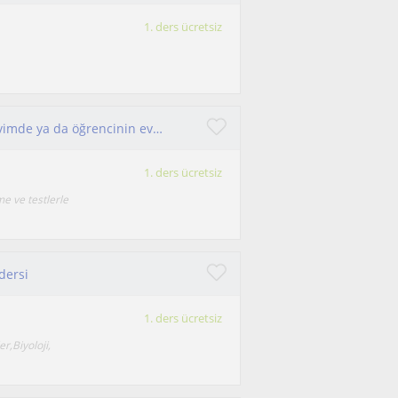
1. ders ücretsiz
Lise öğrencilerine biyoloji dersi verilir. Kendi evimde ya da öğrencinin evinde olabilir
1. ders ücretsiz
e ve testlerle
dersi
1. ders ücretsiz
r,Biyoloji,