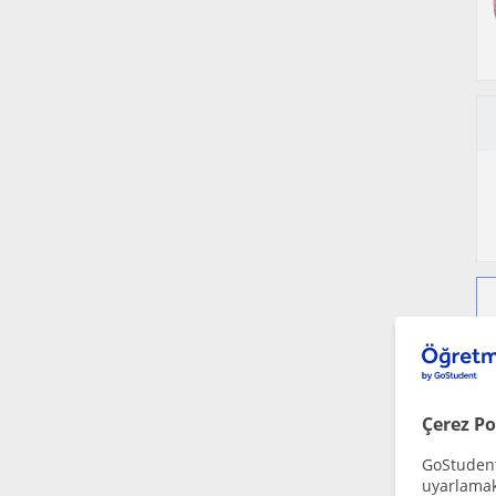
Çerez Po
GoStudent,
uyarlamak 