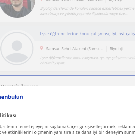
Biyoloji derslerimde konuları sadece ezberletmek yerine
kavratmayı ve günlük yaşamla ilişkilendirmeye öze...
Samsun Sehri, Atakent (Samsu...
Biyoloji
Lşse öğfrencilerine konu çalışması, tyt, ayt çalışması vetil
çözümü yspılır.
Ücretsiz ilan ver
Ücretsiz bir ilan ver ve öğretmenlerin seninle iletişime geçmesini sağla
litikası
LGS YKS öğrencileriyle sınav çalışması yapılır v
 sitenin temel işleyişini sağlamak, içeriği kişiselleştirmek, reklamla
Samsun Sehri
Biyoloji
ve etkinliklerini ölçmenin yanı sıra size daha iyi bir deneyim sunm