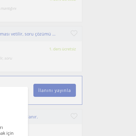
 mantığını
Lşse öğfrencilerine konu çalışması, tyt, ayt çalışması vetilir, soru çözümü yspılır
1. ders ücretsiz
ir, soru
İlanını yayınla
e ilerleme sağlanır.
rı
ak için