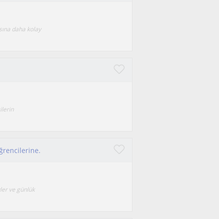
asına daha kolay
ilerin
öğrencilerine.
ler ve günlük