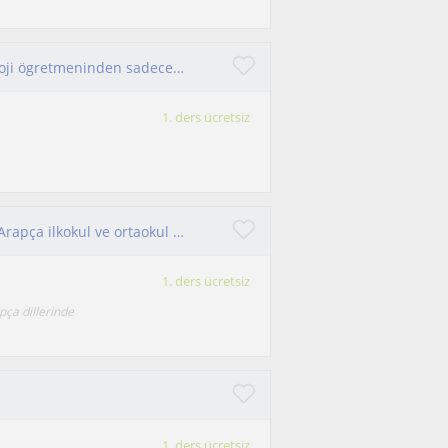
Yks mezun veya 12.sınıf.30 yıllık tecrübeli biyoloji ögretmeninden sadece zoom üzerinden, derece isteyen ögrenciler tercihimdir
1. ders ücretsiz
Genetik ve biyomühendisim. biyoloji, İngilizce, Arapça ilkokul ve ortaokul öğrencilerine ders ve ödev desteği veriyorum.
1. ders ücretsiz
ça dillerinde
1. ders ücretsiz