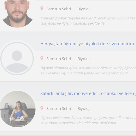
Samsun Sehri
Biyoloji
Konuları günlük hayatla ilişkilendirerek öğrencinin hafız
işleyecek ve ilgisini çekecek şekilde ile...
Her yaştan öğrenciye biyoloji dersi verebilirim
Samsun Sehri
Biyoloji
Biyoloji alanında güçlü iletişim becerilerine sahip, öğrenc
seviyesine uygun anlatım yapabilen ve öğrenmeyi d...
Sabırlı, anlaşılır, motive edici; ortaokul ve lise 
Samsun Sehri
Biyoloji
Öğrencilerin merakını harekete geçiren, görseller, deney
yaşamdan örneklerle desteklenen, aktif katılı...