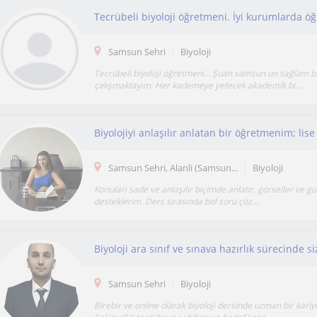
Samsun Sehri
Biyoloji
Tecrübeli biyoloji öğretmeni... Şuan samsun un sağlam 
çalışmaktayım. Her kademeye yetecek akademik bi...
Samsun Sehri, Alanli (Samsun...
Biyoloji
Konuları sade ve anlaşılır biçimde anlatır, görseller ve g
desteklerim. Ders sırasında bol soru çöz...
Samsun Sehri
Biyoloji
Birebir ve online olarak biyoloji dersinde uzman bir kari