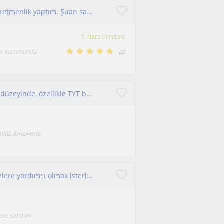
Tecrübeli biyoloji öğretmeni. İyi kurumlarda öğretmenlik yaptım. Şuan samsun un sağlam bir kurumunda çalışmaktayım
1. ders ücretsiz
bir kurumunda
(
2
)
Biyolojiyi anlaşılır anlatan bir öğretmenim; lise düzeyinde, özellikle TYT biyoloji grubuna ders veriyorum
ünlük örneklerle
Biyoloji ara sınıf ve sınava hazırlık sürecinde sizlere yardımcı olmak isterim.
yere sahibim.