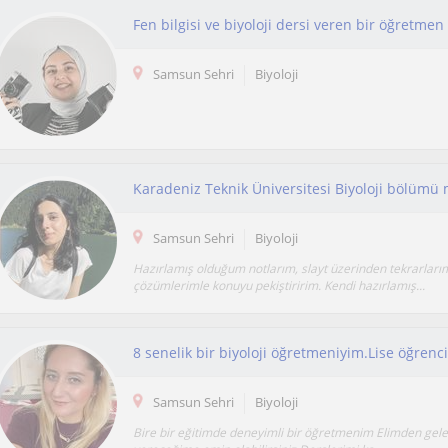
Fen bilgisi ve biyoloji dersi veren bir öğretmen
Samsun Sehri
Biyoloji
Samsun Sehri
Biyoloji
Hazırlamış olduğum notlarım, slayt üzerinden tekrarları
çözümlerimle konuyu pekiştiririm. Kendi hazırlamış...
Samsun Sehri
Biyoloji
Bire bir eğitimde deneyimli bir öğretmenim Elimden gelen