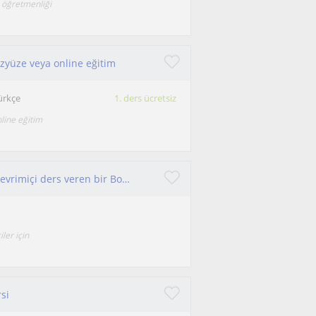
e öğretmenliği
üzyüze veya online eğitim
Türkçe
1. ders ücretsiz
nline eğitim
Merhaba! İngilizce öğrenmek isteyen herkese çevrimiçi ders veren bir Boğaziçi mezunuyum
ler için
si