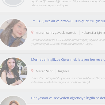
İngilizce Öğretmenliği mezunu, 10 yılın üzerinde ingilizc
alanında deneyim sahibiyim.
TYT,LGS, ilkokul ve ortaokul Türkçe dersi için y
Mersin Sehri, Çavuslu (Mersi...
Yabancilar için 
Ortaokul,ilkokul ve LGS Türkçe dersleri için yüzyüze ve o
yapmaktayım. Düzenli deneme analizleri , kişi...
Mersin Sehri
Ingilizce
Ders stilim bireysel ihtiyaçlarınıza göre şekillenir. Öğrenci
ödevlere ve okul materyaline odaklı dersler,A...
Her yaştan ve seviyeden öğrenciye İngilizce der