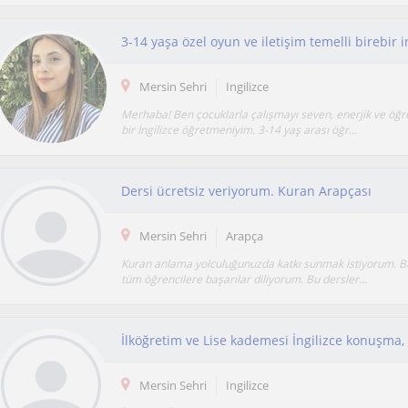
3-14 yaşa özel oyun ve iletişim temelli birebir i
Mersin Sehri
Ingilizce
Merhaba! Ben çocuklarla çalışmayı seven, enerjik ve öğr
bir İngilizce öğretmeniyim. 3-14 yaş arası öğr...
Dersi ücretsiz veriyorum. Kuran Arapçası
Mersin Sehri
Arapça
Kuran anlama yolculuğunuzda katkı sunmak istiyorum. B
tüm öğrencilere başarılar diliyorum. Bu dersler...
Mersin Sehri
Ingilizce