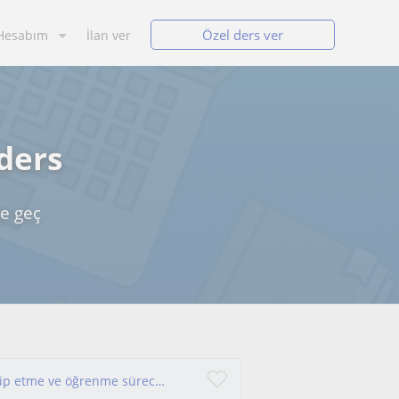
Özel ders ver
Hesabım
İlan ver
 ders
e geç
İlkokul ve ortaokul öğrencilerinin ödevlerini takip etme ve öğrenme sürecine destek olma.