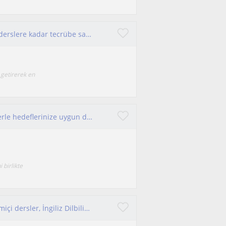
Okul öncesi öğrencilerden yetişkinler için özel derslere kadar tecrübe sahibiyim.
 getirerek en
Her yaş grubuna uygun ,kişiselleştirilmiş derslerle hedeflerinize uygun dersler sunuyorum.İngilizceyi eğlenerek ve konuşarak öğren
birlikte
İlkokul ve ortaokul öğrencilerine İngilizce, çevrimiçi dersler, İngiliz Dilbilimi mezunu