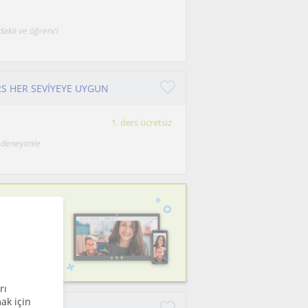
odaklı ve öğrenci
RS HER SEVİYEYE UYGUN
1. ders ücretsiz
m deneyimle
 sağla
rı
ak için