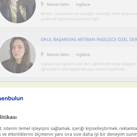
Mersin Sehri
Ingilizce
Birebir, zorlamanın ve sıkıcılığın olmadığı, etkili iletişim 
yanlısı dil eğitimi sunuyorum. İngil...
OKUL BAŞARISINI ARTIRAN İNGİLİZCE ÖZEL DE
Mersin Sehri
Ingilizce
Uygulamalı İngilizce özel ders eğitiminde sahip olduğu
öğrencilere okul hayatında veya sosyal hayatında ...
Ücretsiz ilan ver
Ücretsiz bir ilan ver ve öğretmenlerin seninle iletişime geçmesini
İlanını yayınla
litikası
 sitenin temel işleyişini sağlamak, içeriği kişiselleştirmek, reklamla
ve etkinliklerini ölçmenin yanı sıra size daha iyi bir deneyim sunm