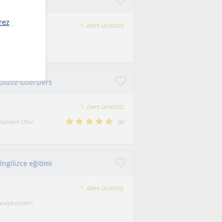
tmeni
rez
1. ders ücretsiz
altyapımı
ilizce Özel Ders
1. ders ücretsiz
lümünden Onur
(
6
)
gilizce eğitimi
1. ders ücretsiz
seviyesinden