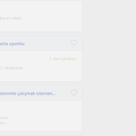
öğrenci odaklı
larla uyumlu
1. ders ücretsiz
 EC okullarında
Disiplinli ve çocuklarla arası iyi olan biriyimdir benimle çalışmak isterseniz mutluluk duyarım
uğumu
um...