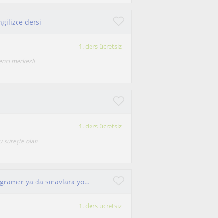
ngilizce dersi
1. ders ücretsiz
enci merkezli
1. ders ücretsiz
u süreçte olan
İlköğretim ve Lise kademesi İngilizce konuşma, gramer ya da sınavlara yönelik test teknikleri ile hazırlık dersi verilir
1. ders ücretsiz