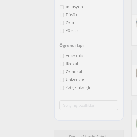
Initasyon
Düsük
Orta
Yüksek
Öğrenci tipi
Anaokulu
İlkokul
Ortaokul
Üniversite
Yetişkinler için
Dersler Mersin Sehri…