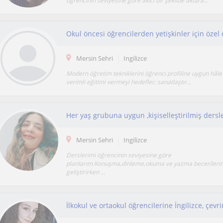
öğrencinin seviyesine göre akıcı bir şekilde aktara...
Mersin Sehri
Ingilizce
Modern öğretim tekniklerini öğrenci profiline uygun hâle
verimli eğitimi vermeyi hedefler; sanatlaştır...
Mersin Sehri
Ingilizce
Derslerimi öğrencinin seviyesine göre
planlarım.Konuşma,dinleme,okuma ve yazma becerilerini 
geliştirirken ...