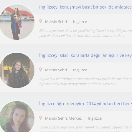
Mersin Sehri
Ingilizce
B2 seviyesinde akıcı bir şekilde ingilizce konuşabiliyoru
yüksek dereceli hocalardan ders aldım zamanında....
Mersin Sehri
Ingilizce
İngiliz Dili ve Edebiyatı mezunu olarak güçlü bir dil altyap
öğretmenlik stajı deneyimine sahibim. Ayrıca y...
Mersin Sehri, Merkez
Ingilizce
Uzun yıllara dayanan öğretmenlik tecrübem sayesinde bil