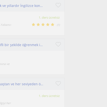
İngilizceyi konuşmayı basit bir şekilde anlatacak ve yıllardır İngilizce konuşan bir eğiştmen
1. ders ücretsiz
m.Yabancı
(
1
)
İngilizceyi sıkıcı kurallarla değil, anlaşılır ve keyifli bir şekilde öğrenmek istiyorsan doğru yerdesin!
ısına ve
İngilizce öğretmeniyim. 2014 yılından beri her yaştan ve her seviyeden öğrenciye ders veriyorum.
1. ders ücretsiz
giyi her