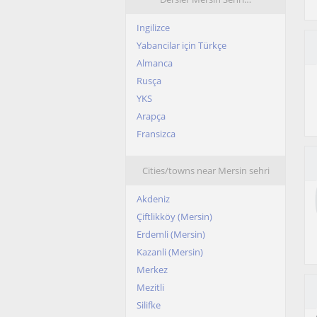
Ingilizce
Yabancilar için Türkçe
Almanca
Rusça
YKS
Arapça
Fransizca
Cities/towns near Mersin sehri
Akdeniz
Çiftlikköy (Mersin)
Erdemli (Mersin)
Kazanli (Mersin)
Merkez
Mezitli
Silifke