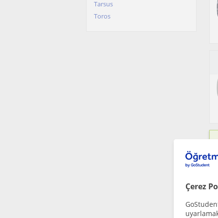
Tarsus
Toros
Çerez Po
GoStudent,
uyarlamak 