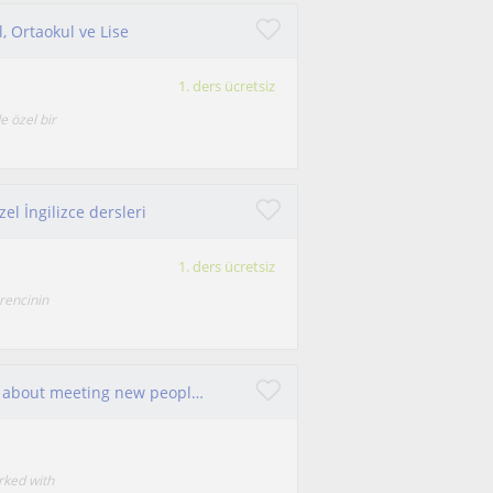
, Ortaokul ve Lise
1. ders ücretsiz
e özel bir
el İngilizce dersleri
1. ders ücretsiz
rencinin
I am a South African woman who is passionate about meeting new people.
orked with