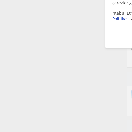
çerezler g
(Eskisehir)
Ingilizce dersleri içi Trabzon sehri
"Kabul Et"
Politikası