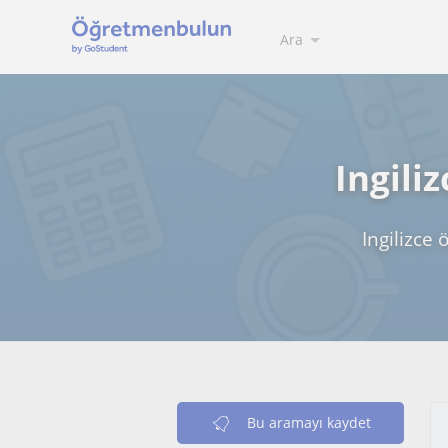
Ara
Ingili
Ingilizce 
Bu aramayı kaydet