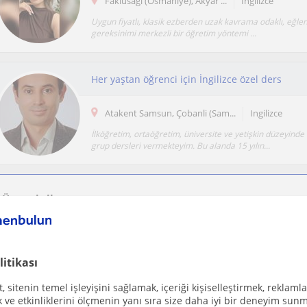
Fakiusagi (Osmaniye), Akyar ...
Ingilizce
Uygun fiyatlı, klasik ezberden uzak kavrama odaklı, eğlen
gereksinimi merkezli bir öğretim yöntemi ...
Her yaştan öğrenci için İngilizce özel ders
Atakent Samsun, Çobanli (Sam...
Ingilizce
İlköğretim, ortaöğretim, üniversite ve yetişkin düzeyinde 
grup dersleri vermekteyim. Bu alanda 15 yılın...
Ücretsiz ilan ver
Ücretsiz bir ilan ver ve öğretmenlerin seninle iletişime geçmesini sağla
litikası
İngilizceyi anlaşılır, keyifli ve kişiye özel yönte
 sitenin temel işleyişini sağlamak, içeriği kişiselleştirmek, reklamla
ve etkinliklerini ölçmenin yanı sıra size daha iyi bir deneyim sunm
Çevrimiçi dersler
Ingilizce