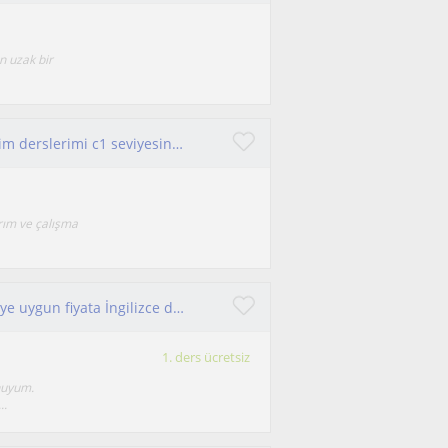
en uzak bir
Öğrenmeye açık herkese öğretmeyi seven biriyim derslerimi c1 seviyesine kadar herkese verebilirim
rım ve çalışma
İlkokul-ortaokul-lise seviyesinde yaştan öğrenciye uygun fiyata İngilizce dersi
1. ders ücretsiz
unuyum.
..