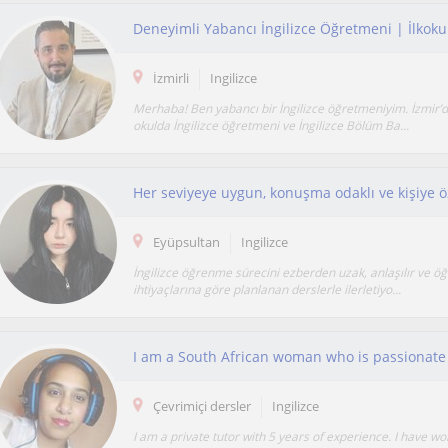
Deneyimli Yabancı İngilizce Öğretmeni | İlkokul
İzmirli
Ingilizce
Merhaba! Ben yabancı bir İngilizce öğretmeniyim. İzmir’d
okulda İngilizce öğretmeni ve İngilizce Bölüm Ba...
Her seviyeye uygun, konuşma odaklı ve kişiye öz
Eyüpsultan
Ingilizce
İngilizce öğrenme sürecini ezberden uzak, anlaşılır ve öğ
ihtiyaçlarına göre planlanan derslerle ilerletiyo...
Çevrimiçi dersler
Ingilizce
I am a private tutor with 5 years of experience. I have w