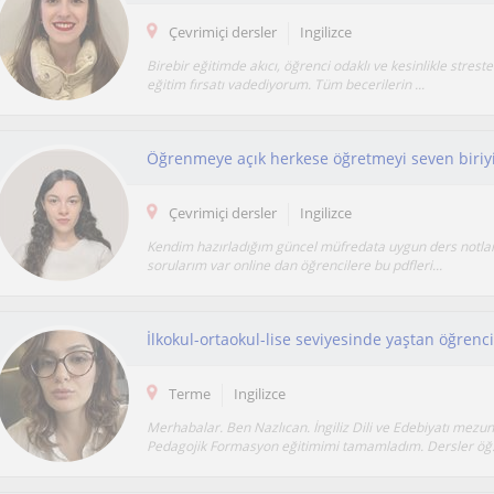
Çevrimiçi dersler
Ingilizce
Birebir eğitimde akıcı, öğrenci odaklı ve kesinlikle strest
eğitim fırsatı vadediyorum. Tüm becerilerin ...
Çevrimiçi dersler
Ingilizce
Kendim hazırladığım güncel müfredata uygun ders notla
sorularım var online dan öğrencilere bu pdfleri...
Terme
Ingilizce
Merhabalar. Ben Nazlıcan. İngiliz Dili ve Edebiyatı mez
Pedagojik Formasyon eğitimimi tamamladım. Dersler öğ.