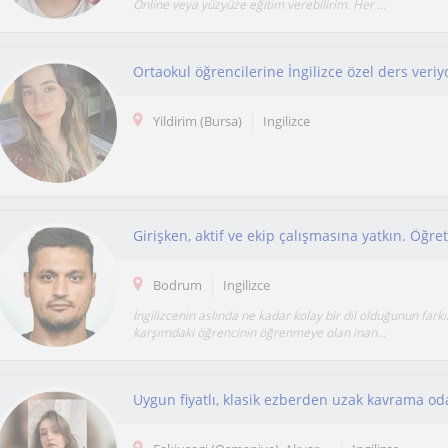
Online veya yüzyüze eğitim verebilirim. Her ...
Ortaokul öğrencilerine İngilizce özel ders veri
Yildirim (Bursa)
Ingilizce
Girişken, aktif ve ekip çalışmasına yatkın. Öğ
Bodrum
Ingilizce
İngilizcenin aslında ne kadar kolay bir dil olduğunun fark
karşımdaki öğrencinin öğrenmeye olan inan...