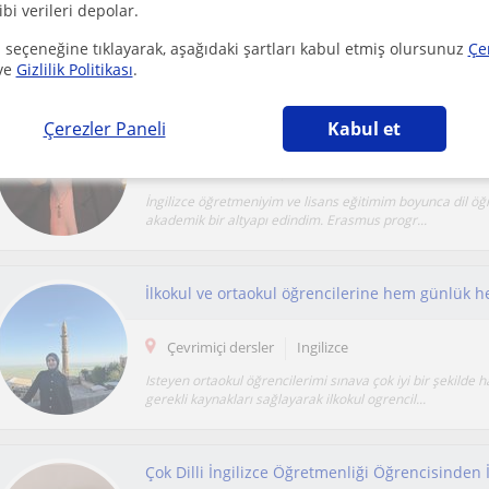
ibi verileri depolar.
İngiliz Dili ve Edebiyatı öğrencisiyim. Derslerimi öğrencin
hedeflerine ve öğrenme hızına göre planla...
 seçeneğine tıklayarak, aşağıdaki şartları kabul etmiş olursunuz
Çe
ve
Gizlilik Politikası
.
Çerezler Paneli
Kabul et
İhsaniye (Bursa)
Ingilizce
İngilizce öğretmeniyim ve lisans eğitimim boyunca dil öğ
akademik bir altyapı edindim. Erasmus progr...
İlkokul ve ortaokul öğrencilerine hem günlük 
Çevrimiçi dersler
Ingilizce
Isteyen ortaokul öğrencilerimi sınava çok iyi bir şekilde h
gerekli kaynakları sağlayarak ilkokul ogrencil...
Çok Dilli İngilizce Öğretmenliği Öğrencisinden İ