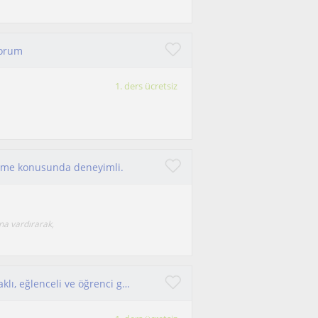
yorum
1. ders ücretsiz
retme konusunda deneyimli.
ına vardırarak,
Uygun fiyatlı, klasik ezberden uzak kavrama odaklı, eğlenceli ve öğrenci gereksinimi merkezli bir öğretim yöntemi sunuyorum