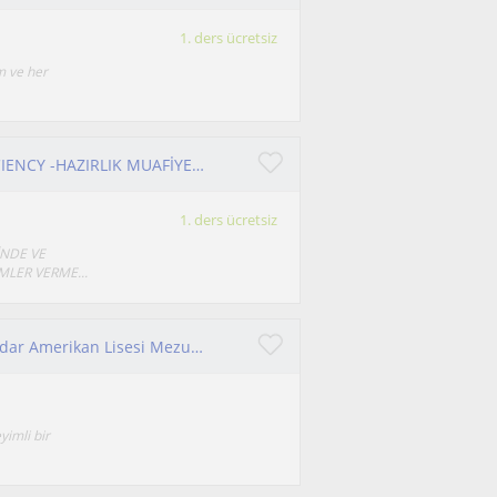
1. ders ücretsiz
m ve her
YDS-YÖKDİL-YKS-DİL-TOEFL- IELTS- PTE- PROFICIENCY -HAZIRLIK MUAFİYET-GENEL İNGİLİZCE-LGS
1. ders ücretsiz
İNDE VE
MLER VERME...
14+ Yıllık Deneyimli İngilizce Öğretmeni | Üsküdar Amerikan Lisesi Mezunu | Online & Yüz Yüze | Çocuk & Yetişkin
yimli bir