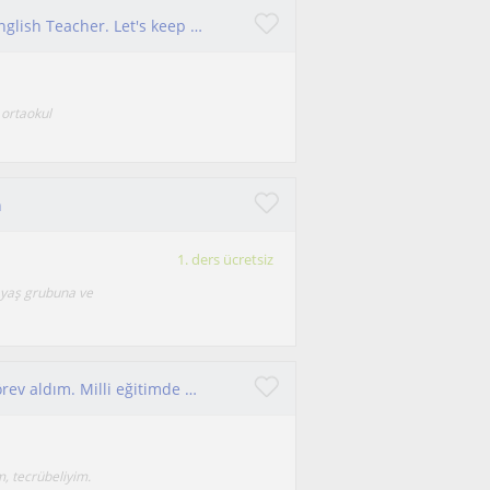
You are shining! I am a certified Linguist and English Teacher. Let's keep learning together!
 ortaokul
n
1. ders ücretsiz
 yaş grubuna ve
Uzun seneler özel dersler verdim. Kurslarda görev aldım. Milli eğitimde ücretli öğretmenlik yaptım. Tecrübeliyim. Her gruba yöneli
, tecrübeliyim.