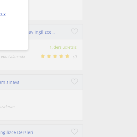
in seviyesine,
rez
İngilizce öğretmeninden her yaş grubuna, Genel İngilizce-Sınav İngilizcesi(YDT,YDS,IELTS, TOEFL) dersleri
1. ders ücretsiz
retimi alanında
(
1
)
hem sınava
azırlarım
ngilizce Dersleri