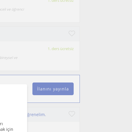
1. ders ücretsiz
celi ve öğrenci
1. ders ücretsiz
bireysel ve
İlanını yayınla
mlerle birlikte öğrenelim.
rı
ak için