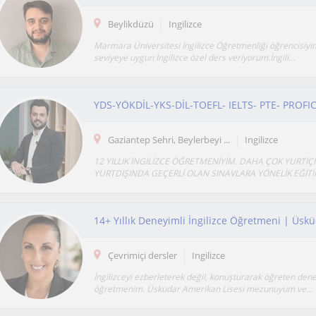
Beylikdüzü
Ingilizce
Marmara Üniversitesi İngilizce Öğretmenliği öğrencisiyi
seviyeye uygun İngilizce özel ders veriyorum.İngili...
Gaziantep Sehri, Beylerbeyi ...
Ingilizce
12 YILLIK İNGİLİZCE ÖĞRETMENİYİM. DAHA ÇOK YURTİÇ
YURTDIŞINDA GEÇERLİ OLAN SINAVLARA YÖNELİK EĞİTİ
Çevrimiçi dersler
Ingilizce
İngilizceyi ezberleterek değil, konuşturarak öğreten dene
öğretmenim. Üsküdar Amerikan Lisesi mezunuyum ve...