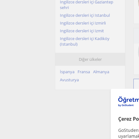
Ingilizce dersleri içi Gaziantep
sehri
Ingilizce dersleri içi Istanbul
Ingilizce dersleri içi Izmirli
Ingilizce dersleri içi Izmit
Ingilizce dersleri içi Kadiköy
(Istanbul)
Ingilizce dersleri içi Karsiyaka
(Izmir)
Diğer ülkeler
Ingilizce dersleri içi Kocasinan
(Kayseri)
İspanya
Fransa
Almanya
Ingilizce dersleri içi Konak (Izmir)
Avusturya
Ingilizce dersleri içi Konya sehri
Ingilizce dersleri içi Mersin sehri
Ingilizce dersleri içi Muratpasa
(Antalya)
Ingilizce dersleri içi Samsun sehri
Çerez Po
Ingilizce dersleri içi Sariyer
(Istanbul)
GoStudent,
uyarlamak 
Ingilizce dersleri içi Tepebasi