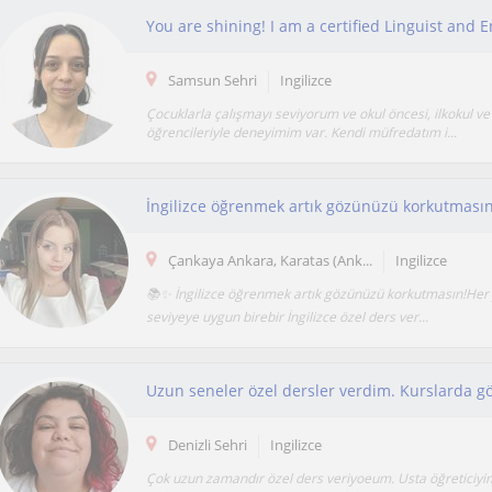
Samsun Sehri
Ingilizce
Çocuklarla çalışmayı seviyorum ve okul öncesi, ilkokul ve
öğrencileriyle deneyimim var. Kendi müfredatım i...
İngilizce öğrenmek artık gözünüzü korkutması
Çankaya Ankara, Karatas (Ank...
Ingilizce
📚✨ İngilizce öğrenmek artık gözünüzü korkutmasın!Her
seviyeye uygun birebir İngilizce özel ders ver...
Denizli Sehri
Ingilizce
Çok uzun zamandır özel ders veriyoeum. Usta öğreticiyim