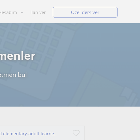
Özel ders ver
Hesabım
İlan ver
tmenler
ğretmen bul
I specialize in teaching complete beginners and elementary-adult learners. Every lesson is personalized to your needs and learning styles. I can't wait to meet you!