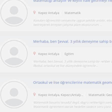
Kepez Antalya
Matematik
Konuları öğrencinin seviyesine uygun şekilde anlatır, eksi
belirleyerek bireysel çalışma planı oluştururum. ...
Kepez Antalya
Egitim
Merhaba, ben Sevval. 3 yillik deneyime sahip bir rehber
Ilkokul, ortaokul ve lise düzeyindeki ögrencile...
Ortaokul ve lise öğrencilerine matematik geome
Kepez Antalya, Kepez (Antaly...
Matematik: Geo
Matematik basarisi tesadüf degil, dogru rehberligin son
Matematik ögretmeni olarak hedefim sadece soru çözd..