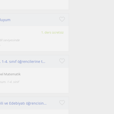
mluyum
1. ders ücretsiz
l seviyesinde
.
Merhaba, %100 İngilizce Mimarlık mezunuyum. 1-4. sınıf öğrencilerine tüm derslerde konu anlatımı,ödev desteği veriyorum.
mel Matematik
m. 1-4. sinif
Her yaştan ve her seviyeden öğrenciye İngiliz Dili ve Edebiyatı öğrencisinden özel ders