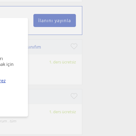
İlanını yayınla
at öğrencisi 3.sınıfım
rı
1. ders ücretsiz
ak için
übelerimi
rez
1. ders ücretsiz
orum . tüm