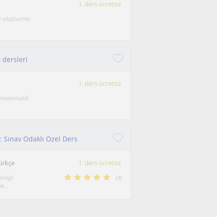
1. ders ücretsiz
ı oluşturma
 dersleri
1. ders ücretsiz
m matematik
: Sınav Odaklı Özel Ders
Türkçe
1. ders ücretsiz
nligi
(
3
)
...