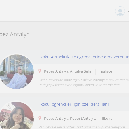
epez Antalya
ilkokul-ortaokul-lise öğrencilerine ders veren İ
Kepez Antalya, Antalya Sehri
Ingilizce
Ordu üniversitesinde Ingiliz dili ve edebiyati bölümünü bi
Pedagojik formasyon egitimi aldim ve tamamladim. ...
İlkokul öğrencileri için özel ders ilanı
Kepez Antalya, Kepez (Antaly...
Ilkokul
Pamukkale üniversitesi sinif ögretmenligi mezunuyum.