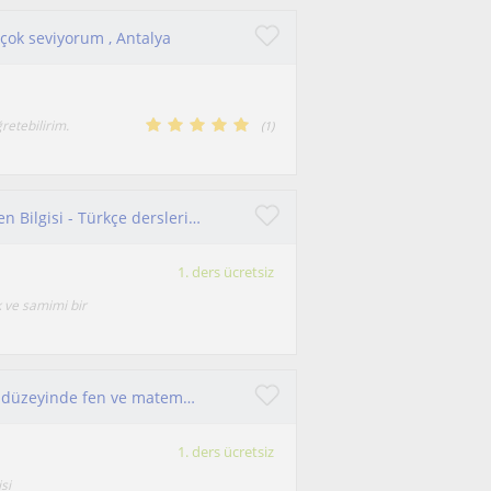
çok seviyorum , Antalya
retebilirim.
(
1
)
İlkokul ve Ortaokul öğrencilerine Matematik - Fen Bilgisi - Türkçe dersleri verilir. 8. Sınıf öğrencilerine LGS koçluğu yapılır
1. ders ücretsiz
k ve samimi bir
Ege üniversitesi öğrencisinden ilkokul ortaokul düzeyinde fen ve matematik dersi
1. ders ücretsiz
si