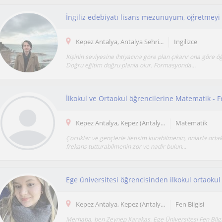
İngiliz edebiyatı lisans mezunuyum, öğretmeyi 
Kepez Antalya, Antalya Sehri...
Ingilizce
Kişinin seviyesine ihtiyacına göre plan çıkarır ona göre öğ
Doğru eğitim doğru planla olur. Formasyonda...
Kepez Antalya, Kepez (Antaly...
Matematik
Çocuklar ve gençlerle iletisim kurabilmenin, onlarla orta
frekans tutturabilmenin zor ve nadir bulun...
Kepez Antalya, Kepez (Antaly...
Fen Bilgisi
Merhaba, ben Zeynep Karakas. Ege Üniversitesi Fen Bilgi