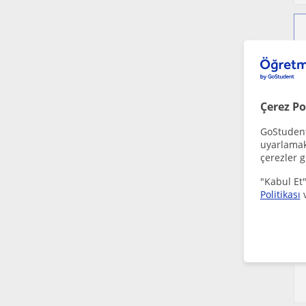
Çerez Po
GoStudent,
uyarlamak 
çerezler g
"Kabul Et"
Politikası