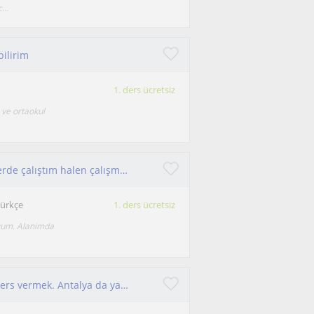
...
bilirim
1. ders ücretsiz
 ve ortaokul
Tecrübeli öğretmenim. Özel okul ve dershanelerde çalıştım halen çalışmaya devam ediyorum
Türkçe
1. ders ücretsiz
uyum. Alanimda
İlk okul çocuklarına veya ortaokul çocuklarına ders vermek. Antalya da yaşıyorum