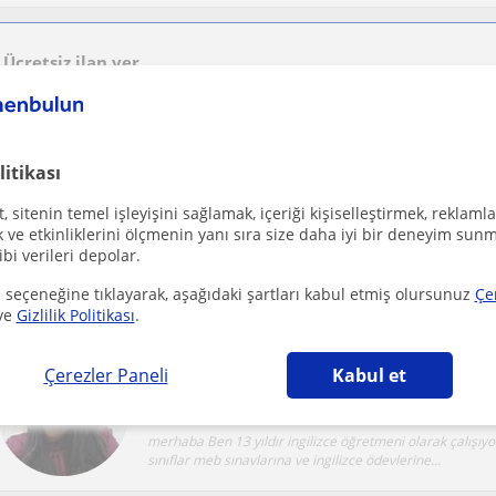
Ücretsiz ilan ver
Ücretsiz bir ilan ver ve öğretmenlerin seninle iletişime geçmesini sağla
litikası
İlkokul- ortaokul özel ders -İngiliz dil ve edebiy
 sitenin temel işleyişini sağlamak, içeriği kişiselleştirmek, reklamla
Kepez Antalya, Kepez (Antaly...
Ingilizce
ve etkinliklerini ölçmenin yanı sıra size daha iyi bir deneyim sunm
ibi verileri depolar.
Üniversitede aldigim güçlü dil egitimini ve özel ders tecr
çocuklariniza aktarmak için buradayim. Dersleri...
 seçeneğine tıklayarak, aşağıdaki şartları kabul etmiş olursunuz
Çe
ve
Gizlilik Politikası
.
Uygun fiyata ingiıizce dersleri veriyorum
Çerezler Paneli
Kabul et
Kepez Antalya, Kepez (Antaly...
Ingilizce
merhaba Ben 13 yıldır ingilizce öğretmeni olarak çalışıy
sınıflar meb sınavlarına ve ingilizce ödevlerine...