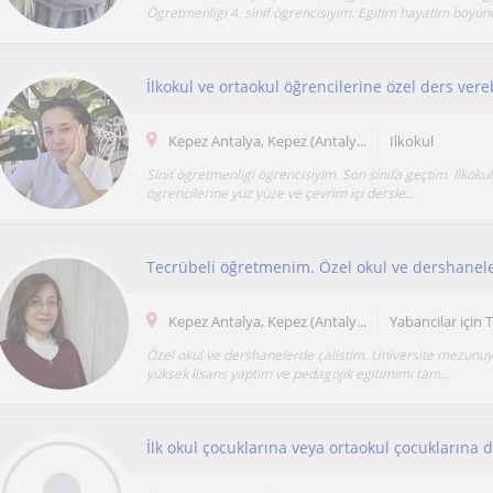
Ögretmenligi 4. sinif ögrencisiyim. Egitim hayatim boyunc
İlkokul ve ortaokul öğrencilerine özel ders vere
Kepez Antalya, Kepez (Antaly...
Ilkokul
Sinif ögretmenligi ögrencisiyim. Son sinifa geçtim. Ilkokul
ögrencilerine yüz yüze ve çevrim içi dersle...
Kepez Antalya, Kepez (Antaly...
Yabancilar için 
Özel okul ve dershanelerde çalistim. Üniversite mezun
yüksek lisans yaptim ve pedagojik egitimimi tam...