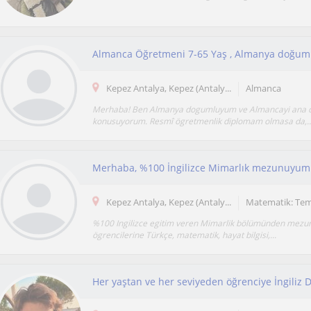
Almanca Öğretmeni 7-65 Yaş , Almanya doğu
Kepez Antalya, Kepez (Antaly...
Almanca
Merhaba! Ben Almanya dogumluyum ve Almancayi ana di
konusuyorum. Resmî ögretmenlik diplomam olmasa da,..
Kepez Antalya, Kepez (Antaly...
Matematik: Te
%100 Ingilizce egitim veren Mimarlik bölümünden mezunu
ögrencilerine Türkçe, matematik, hayat bilgisi,...