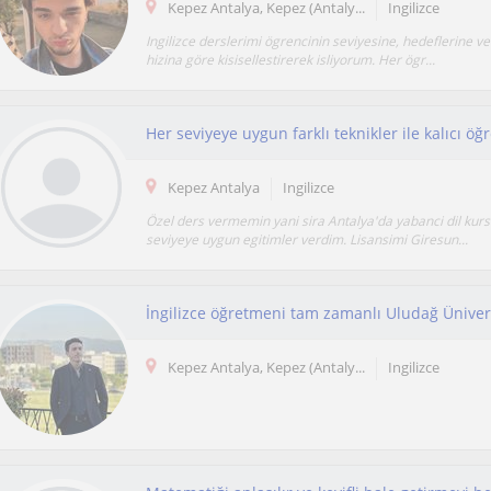
Kepez Antalya, Kepez (Antaly...
Ingilizce
Ingilizce derslerimi ögrencinin seviyesine, hedeflerine 
hizina göre kisisellestirerek isliyorum. Her ögr...
Her seviyeye uygun farklı teknikler ile kalıcı ö
Kepez Antalya
Ingilizce
Özel ders vermemin yani sira Antalya'da yabanci dil kur
seviyeye uygun egitimler verdim. Lisansimi Giresun...
Kepez Antalya, Kepez (Antaly...
Ingilizce