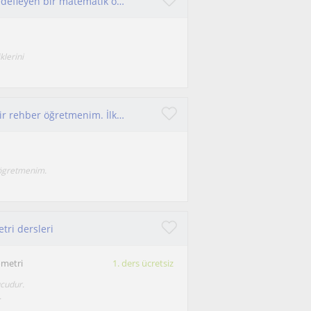
Matematiği anlaşılır ve keyifli hale getirmeyi hedefleyen bir matematik öğretmenliği öğrencisiyim. İlkokul, ortaokul ve lise öğren
klerini
Merhaba, ben Şevval. 3 yıllık deneyime sahip bir rehber öğretmenim. İlkokul, ortaokul ve lise düzeyindeki öğrencilerle çalışıyorum
 ögretmenim.
tri dersleri
metri
1. ders ücretsiz
ucudur.
.