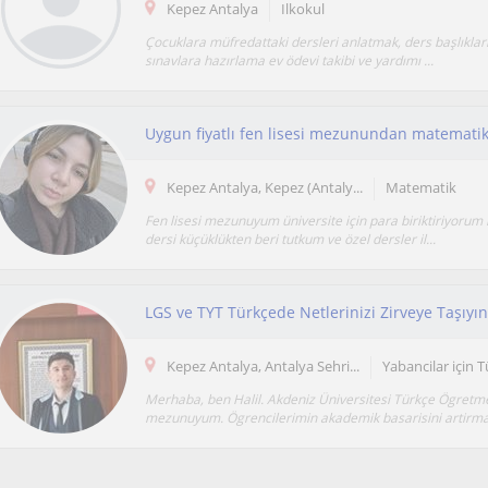
Kepez Antalya
Ilkokul
Çocuklara müfredattaki dersleri anlatmak, ders başlıklar
sınavlara hazırlama ev ödevi takibi ve yardımı ...
Uygun fiyatlı fen lisesi mezunundan matematik
Kepez Antalya, Kepez (Antaly...
Matematik
Fen lisesi mezunuyum üniversite için para biriktiriyoru
dersi küçüklükten beri tutkum ve özel dersler il...
LGS ve TYT Türkçede Netlerinizi Zirveye Taşıyın
Kepez Antalya, Antalya Sehri...
Yabancilar için 
Merhaba, ben Halil. Akdeniz Üniversitesi Türkçe Ögretme
mezunuyum. Ögrencilerimin akademik basarisini artirmak