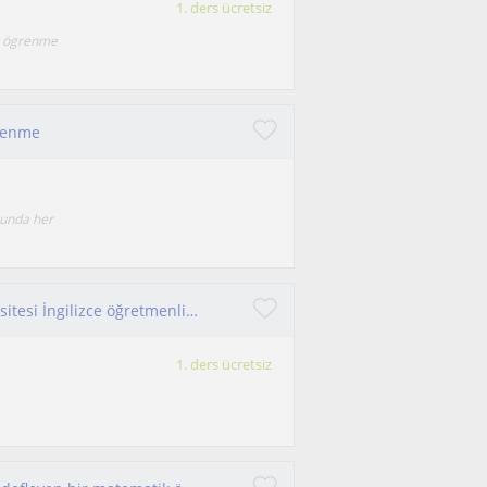
1. ders ücretsiz
ve ögrenme
ğrenme
sunda her
İngilizce öğretmeni tam zamanlı Uludağ Üniversitesi İngilizce öğretmenliği mezunuyum
1. ders ücretsiz