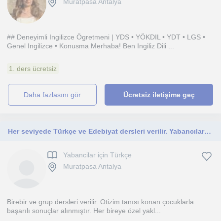
Muratpasa Antalya
## Deneyimli Ingilizce Ögretmeni | YDS • YÖKDIL • YDT • LGS •
Genel Ingilizce • Konusma Merhaba! Ben Ingiliz Dili ...
1. ders ücretsiz
daha fazlasını gör
Ücretsiz iletişime geç
Her seviyede Türkçe ve Edebiyat dersleri verilir. Yabancılara Türkçe dersleri verilir. 29 yıllık deneyim.
Yabancilar için Türkçe
Muratpasa Antalya
Birebir ve grup dersleri verilir. Otizim tanısı konan çocuklarla
başarılı sonuçlar alınmıştır. Her bireye özel yakl...