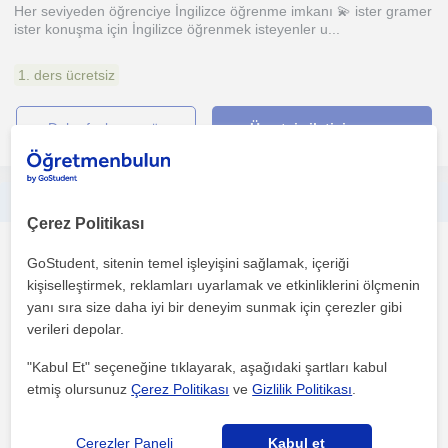
Her seviyeden öğrenciye İngilizce öğrenme imkanı 💫 ister gramer
ister konuşma için İngilizce öğrenmek isteyenler u...
1. ders ücretsiz
daha fazlasını gör
Ücretsiz iletişime geç
YKS-LGS her seviyeye uygun her derse uygun ders
Çerez Politikası
Matematik
GoStudent, sitenin temel işleyişini sağlamak, içeriği
Muratpasa Antalya, Murat...
kişiselleştirmek, reklamları uyarlamak ve etkinliklerini ölçmenin
yanı sıra size daha iyi bir deneyim sunmak için çerezler gibi
verileri depolar.
Türkiye Sayısal'da 4.123. olan Hacettepe Bilgisayar Mühendisliği
öğrencisiyim. Matematiği ezberletmeden, mantığını ...
"Kabul Et" seçeneğine tıklayarak, aşağıdaki şartları kabul
etmiş olursunuz
Çerez Politikası
ve
Gizlilik Politikası
.
daha fazlasını gör
Ücretsiz iletişime geç
Çerezler Paneli
Kabul et