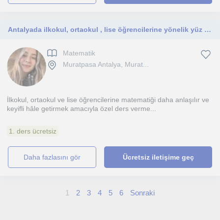
Antalyada ilkokul, ortaokul , lise öğrencilerine yönelik yüz yüze özel ders vermek istiyorum.
Matematik
Muratpasa Antalya, Murat...
İlkokul, ortaokul ve lise öğrencilerine matematiği daha anlaşılır ve
keyifli hâle getirmek amacıyla özel ders verme...
1. ders ücretsiz
daha fazlasını gör
Ücretsiz iletişime geç
1
2
3
4
5
6
Sonraki