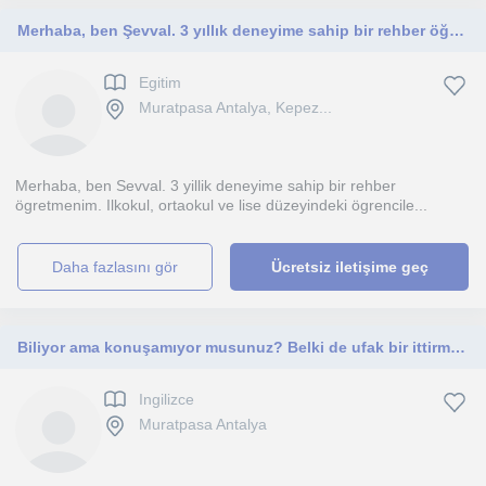
Merhaba, ben Şevval. 3 yıllık deneyime sahip bir rehber öğretmenim. İlkokul, ortaokul ve lise düzeyindeki öğrencilerle çalışıyorum
Egitim
Muratpasa Antalya, Kepez...
Merhaba, ben Sevval. 3 yillik deneyime sahip bir rehber
ögretmenim. Ilkokul, ortaokul ve lise düzeyindeki ögrencile...
daha fazlasını gör
Ücretsiz iletişime geç
Biliyor ama konuşamıyor musunuz? Belki de ufak bir ittirme gücüne ve kendi özgüveninizi bulmamıza ihitiyacınız vardır
Ingilizce
Muratpasa Antalya