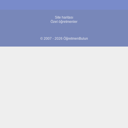
Site haritası
Özel öğretmenler
© 2007 - 2026 ÖğretmenBulun