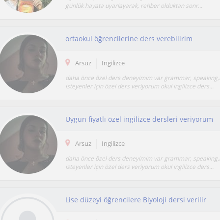
günlük hayata uyarlayarak, rehber olduktan sonr...
ortaokul öğrencilerine ders verebilirim
Arsuz
Ingilizce
daha önce özel ders deneyimim var grammar, speaking,
isteyenler için özel ders veriyorum okul ingilizce ders...
Uygun fiyatlı özel ingilizce dersleri veriyorum
Arsuz
Ingilizce
daha önce özel ders deneyimim var grammar, speaking,
isteyenler için özel ders veriyorum okul ingilizce ders...
Lise düzeyi öğrencilere Biyoloji dersi verilir