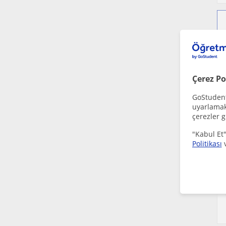
Çerez Po
GoStudent,
uyarlamak 
çerezler g
"Kabul Et"
Politikası