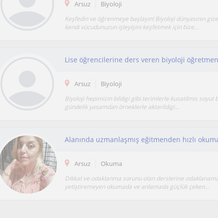
Arsuz
Biyoloji
Keşfedin ve öğrenmeye başlayın! Biyoloji dünyasının gize
kendi vücudunuzun işleyişini keşfetmek için bize...
Lise öğrencilerine ders veren biyoloji öğretmen
Arsuz
Biyoloji
Biyoloji hepimizin bildigi gibi terimlerle kusatilmis soyut 
gündelik yasamdan örneklerle aktarildigi...
Arsuz
Okuma
Dikkat ve odaklanma sorunu olan derslerine odaklanama
yetiştiremeyen okumada ve anlamada güçlük çeken...