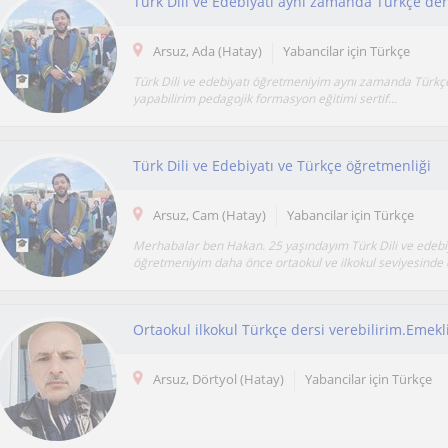
Türk Dili ve Edebiyatı aynı zamanda Türkçe ders
Arsuz, Ada (Hatay)
Yabancilar için Türkçe
Türk Dili ve edebiyatı öğretmeniyim aynı zamanda Türkç
yapabilirim pedagojik formasyon eğitimi sertif...
Türk Dili ve Edebiyatı ve Türkçe öğretmenliği
Arsuz, Cam (Hatay)
Yabancilar için Türkçe
Merhabalar ben Hakan. 25 yaşındayım Türk Dili ve edebi
öğretmeniyim daha önce ortaokul ve ilkokul seviyesinde d
Arsuz, Dörtyol (Hatay)
Yabancilar için Türkçe