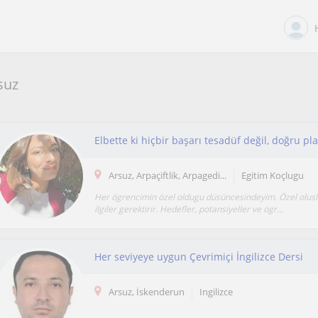
suz
Arsuz, Arpaçiftlik, Arpagedi...
Egitim Koçlugu
Her ögrencimin özel oldugu düsüncesindeyim. Özel olusl
ilgiler gerektirir. Hedefler, potansiyeller ve ögr...
Her seviyeye uygun Çevrimiçi İngilizce Dersi
Arsuz, İskenderun
Ingilizce