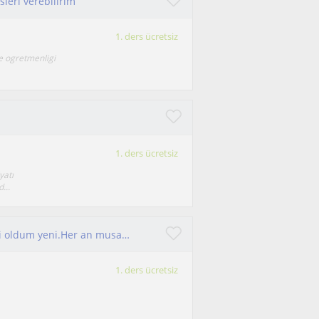
leri verebilirim
1. ders ücretsiz
e ogretmenligi
1. ders ücretsiz
yatı
...
Ortaokul ilkokul Türkçe dersi verebilirim.Emekli oldum yeni.Her an musaitim
1. ders ücretsiz