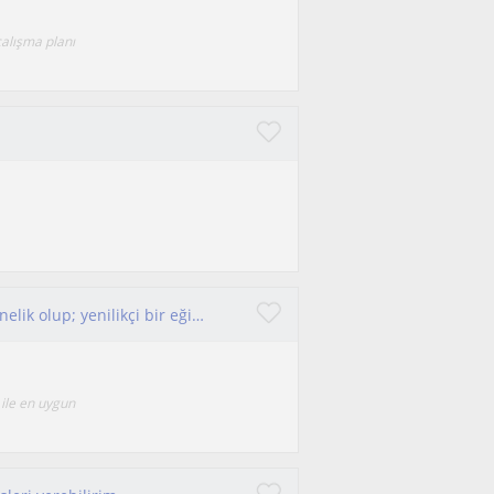
çalışma planı
Ortaokul, Lise, LGS, TYT ve AYT öğrencilerine yönelik olup; yenilikçi bir eğitimci...
ile en uygun