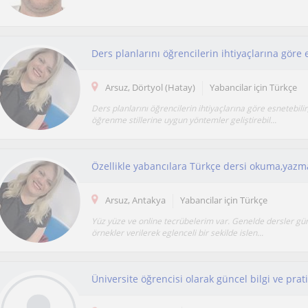
Arsuz, Dörtyol (Hatay)
Yabancilar için Türkçe
Ders planlarını öğrencilerin ihtiyaçlarına göre esnetebilir,
öğrenme stillerine uygun yöntemler geliştirebil...
Özellikle yabancılara Türkçe dersi okuma,yaz
Arsuz, Antakya
Yabancilar için Türkçe
Yüz yüze ve online tecrübelerim var. Genelde dersler gü
örnekler verilerek eglenceli bir sekilde islen...