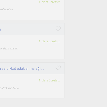
1. ders ücretsiz
mlerini ve
i
1. ders ücretsiz
bir ders ancak
Alanında uzmanlaşmış eğitmenden hızlı okuma ve dikkat odaklanma eğitimi
1. ders ücretsiz
yan sınavların