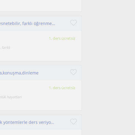
Ders planlarını öğrencilerin ihtiyaçlarına göre esnetebilir, farklı öğrenme stillerine uygun yöntemler geliştirebiliriz
1. ders ücretsiz
 farklı
ma,konuşma,dinleme
1. ders ücretsiz
nlük hayattan
Üniversite öğrencisi olarak güncel bilgi ve pratik yöntemlerle ders veriyorum. Öğrenciye uygun ve keyifli dersler sunuyorum.