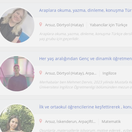
Arsuz, Dörtyol (Hatay)
Yabancilar için Türkçe
Araplara okuma, yazma, dinleme, konuşma Türkçe dersler
yaş grubu için geçerlidir.
Her yaş aralığından Genç ve dinamik öğretmend
Arsuz, Dörtyol (Hatay), Arpa...
Ingilizce
Merhabalar ben Mehmet Dervis, 2023 yilinda Mustafa K
Üniversitesi Ingilizce Ögretmenligi bölümünden mezun o
Arsuz, İskenderun, Arpaçiftl...
Matematik
Oyunlarla ,materyallerle isliyorum. motive ederek , ezbe