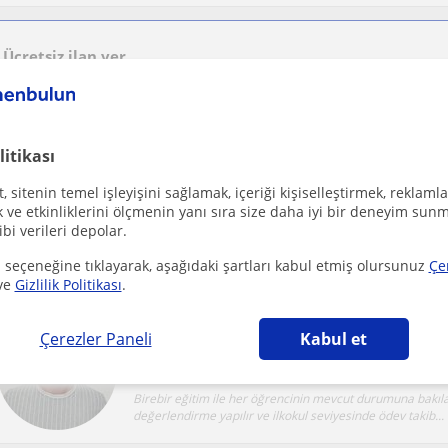
Ücretsiz ilan ver
Ücretsiz bir ilan ver ve öğretmenlerin seninle iletişime geçmesini sağla
litikası
9 ve 10. sınıflara özel ders verebilirim
 sitenin temel işleyişini sağlamak, içeriği kişiselleştirmek, reklamla
Arsuz, Arpaçiftlik, Arpagedi...
Biyoloji
ve etkinliklerini ölçmenin yanı sıra size daha iyi bir deneyim sunm
ibi verileri depolar.
Borsa Istanbul Mesleki ve Teknik Anadolu Lisesinde staj
yaptim. Derslerde öncelikle konu anlatimiyla...
 seçeneğine tıklayarak, aşağıdaki şartları kabul etmiş olursunuz
Çe
ve
Gizlilik Politikası
.
Çerezler Paneli
Kabul et
Arsuz, İskenderun
Ilkokul
Birebir eğitim ile her öğrencinin mevcut durumuna bakıl
değerlendirme yapılır ve ilkokul seviyesinde ödev takib...