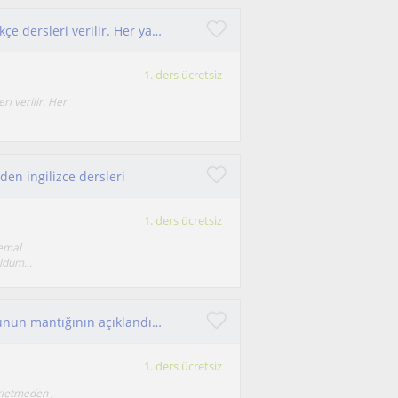
Araplara okuma, yazma, dinleme, konuşma Türkçe dersleri verilir. Her yaş grubu için geçerlidir
1. ders ücretsiz
i verilir. Her
en ingilizce dersleri
1. ders ücretsiz
emal
ldum...
İlk ve ortaokul öğrencilerine keşfettirerek , konunun mantığının açıklandığı,oyunlarla (öğrenerek eğlenmeyle geçecek)bir özel ders
1. ders ücretsiz
rletmeden ,