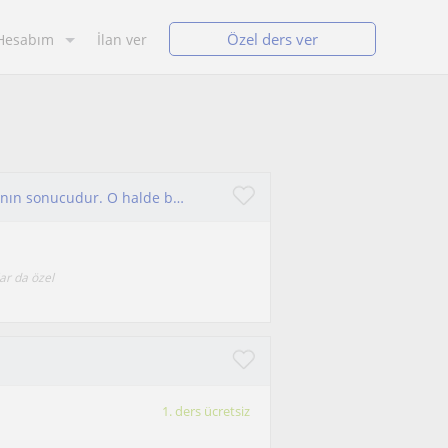
Özel ders ver
Hesabım
İlan ver
Elbette ki hiçbir başarı tesadüf değil, doğru planın sonucudur. O halde beraber planlamaya ne dersin?
ar da özel
1. ders ücretsiz