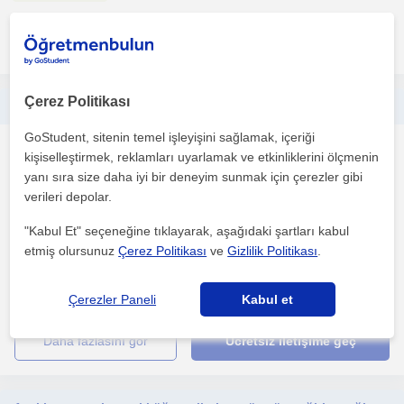
daha fazlasını gör
Ücretsiz iletişime geç
Çerez Politikası
Psikolojide Tüm Konularda, Kapsamlı Birebir ve Online Özel Ders
GoStudent, sitenin temel işleyişini sağlamak, içeriği
Psikoloji
kişiselleştirmek, reklamları uyarlamak ve etkinliklerini ölçmenin
Kuyucak Aydin, Kuyucak (...
yanı sıra size daha iyi bir deneyim sunmak için çerezler gibi
(
3
)
verileri depolar.
"Kabul Et" seçeneğine tıklayarak, aşağıdaki şartları kabul
Merhaba! Ben Psikolog ve Aile Danışmanı Eray ARSLAN,
etmiş olursunuz
Çerez Politikası
ve
Gizlilik Politikası
.
psikolojiye tutkulu bir uzmanım ve size özel derslerle yardımc...
1. ders ücretsiz
Çerezler Paneli
Kabul et
daha fazlasını gör
Ücretsiz iletişime geç