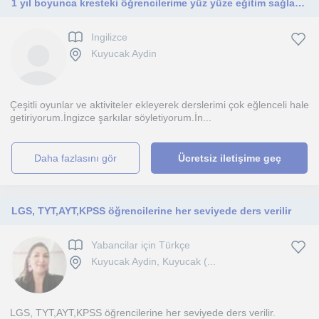
1 yıl boyunca kresteki öğrencilerime yüz yüze eğitim sağladım.Onlara ingizce konuşmalarında ve öğrenmelerinde çok katkım oldu.
Ingilizce
Kuyucak Aydin
Çeşitli oyunlar ve aktiviteler ekleyerek derslerimi çok eğlenceli hale
getiriyorum.İngizce şarkılar söyletiyorum.İn...
daha fazlasını gör
Ücretsiz iletişime geç
LGS, TYT,AYT,KPSS öğrencilerine her seviyede ders verilir
Yabancilar için Türkçe
Kuyucak Aydin, Kuyucak (...
LGS, TYT,AYT,KPSS öğrencilerine her seviyede ders verilir.