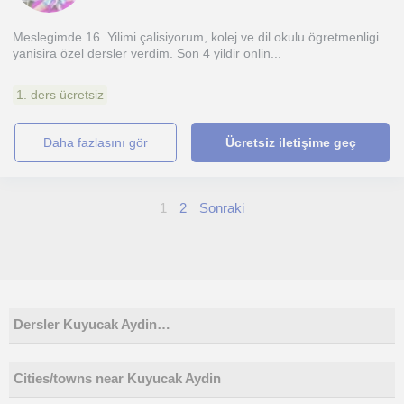
Meslegimde 16. Yilimi çalisiyorum, kolej ve dil okulu ögretmenligi
yanisira özel dersler verdim. Son 4 yildir onlin...
1. ders ücretsiz
daha fazlasını gör
Ücretsiz iletişime geç
1
2
Sonraki
Dersler Kuyucak Aydin…
Cities/towns near Kuyucak Aydin