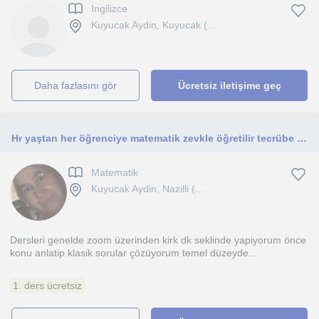
Ingilizce
Kuyucak Aydin, Kuyucak (...
daha fazlasını gör
Ücretsiz iletişime geç
Hr yaştan her öğrenciye matematik zevkle öğretilir tecrübe ve öğrenci iletişiminde iyi amaç ne kadar çok gence dokunursam mutlu ol
Matematik
Kuyucak Aydin, Nazilli (...
Dersleri genelde zoom üzerinden kirk dk seklinde yapiyorum önce
konu anlatip klasik sorular çözüyorum temel düzeyde...
1. ders ücretsiz