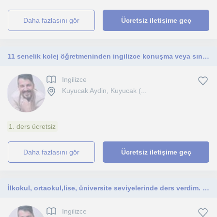
daha fazlasını gör
Ücretsiz iletişime geç
11 senelik kolej öğretmeninden ingilizce konuşma veya sınav İngilizcesi
Ingilizce
Kuyucak Aydin, Kuyucak (...
1. ders ücretsiz
daha fazlasını gör
Ücretsiz iletişime geç
İlkokul, ortaokul,lise, üniversite seviyelerinde ders verdim. Online veya yüzyüze 10larca öğrencim oldu.
Ingilizce