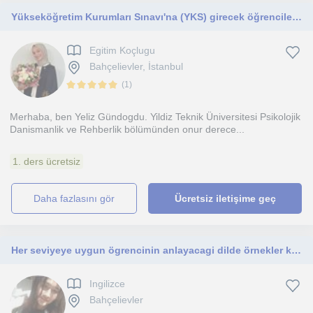
Yükseköğretim Kurumları Sınavı'na (YKS) girecek öğrencilere çalışma programı hazırlayan Uzman Psikolojik Danışman ve Rehber Öğrtmn
Egitim Koçlugu
Bahçelievler, İstanbul
(
1
)
Merhaba, ben Yeliz Gündogdu. Yildiz Teknik Üniversitesi Psikolojik
Danismanlik ve Rehberlik bölümünden onur derece...
1. ders ücretsiz
daha fazlasını gör
Ücretsiz iletişime geç
Her seviyeye uygun ögrencinin anlayacagi dilde örnekler kullanarak akilda kalici şekilde ders verebilirim
Ingilizce
Bahçelievler