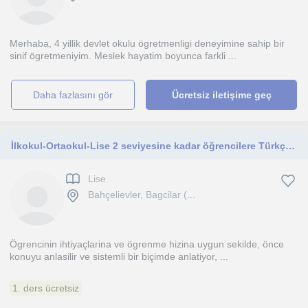
Merhaba, 4 yillik devlet okulu ögretmenligi deneyimine sahip bir
sinif ögretmeniyim. Meslek hayatim boyunca farkli ...
daha fazlasını gör
Ücretsiz iletişime geç
İlkokul-Ortaokul-Lise 2 seviyesine kadar öğrencilere Türkçe, matematik, sosyal bilgiler, ingilizce (b1-b2) dersi vermekteyim
Lise
Bahçelievler, Bagcilar (...
Ögrencinin ihtiyaçlarina ve ögrenme hizina uygun sekilde, önce
konuyu anlasilir ve sistemli bir biçimde anlatiyor, ...
1. ders ücretsiz