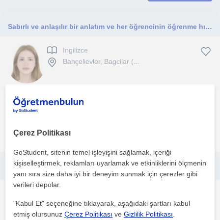
Sabırlı ve anlaşılır bir anlatım ve her öğrencinin öğrenme hızına uygun şekilde ilerleyerek kalıcı başarı hedefliyorum.
Ingilizce
Bahçelievler, Bagcilar (...
Kimya mühendisligi ögrencisi olarak derslerimde ezber yerine
mantigi anlamaya odaklaniyorum. Konu anlatimi, bol sor...
Çerez Politikası
daha fazlasını gör
Ücretsiz iletişime geç
GoStudent, sitenin temel işleyişini sağlamak, içeriği
kişiselleştirmek, reklamları uyarlamak ve etkinliklerini ölçmenin
Dil ve Konuşma Terapisti|Online ve Yüz Yüze Seanslar
yanı sıra size daha iyi bir deneyim sunmak için çerezler gibi
verileri depolar.
Konusma Terapisi
"Kabul Et" seçeneğine tıklayarak, aşağıdaki şartları kabul
Bahçelievler, Bagcilar (...
etmiş olursunuz
Çerez Politikası
ve
Gizlilik Politikası
.