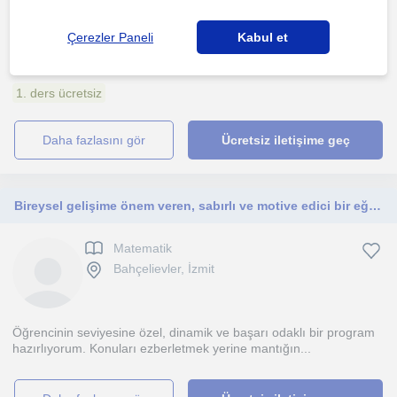
Merhaba!Ben dil ve konusma terapistiyim.Çocuk ve yetiskinlerde
Çerezler Paneli
Kabul et
konusma,dil ve kekemelik problemlerine destek veriyo...
1. ders ücretsiz
daha fazlasını gör
Ücretsiz iletişime geç
Bireysel gelişime önem veren, sabırlı ve motive edici bir eğitmenim; derslerim başarıyı hedefleyen tüm öğrencilere yöneliktir.
Matematik
Bahçelievler, İzmit
Öğrencinin seviyesine özel, dinamik ve başarı odaklı bir program
hazırlıyorum. Konuları ezberletmek yerine mantığın...