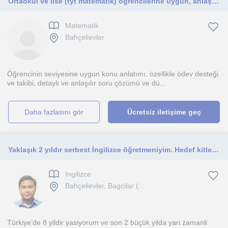
Ortaokul ve lise (tyt matematik) öğrencilerine uygun, anlaşılır ve düzenli çevrim içi matematik
Matematik
Bahçelievler
Öğrencinin seviyesine uygun konu anlatımı, özellikle ödev desteği
ve takibi, detaylı ve anlaşılır soru çözümü ve dü...
daha fazlasını gör
Ücretsiz iletişime geç
Yaklaşık 2 yıldır serbest İngilizce öğretmeniyim. Hedef kitlem çoğunu çocuklar ve öğrencileriler ama onun dışında profesyonellere de öğretme deneyimim bulunuyor
Ingilizce
Bahçelievler, Bagcilar (...
Türkiye’de 8 yildir yasiyorum ve son 2 büçük yilda yari zamanli