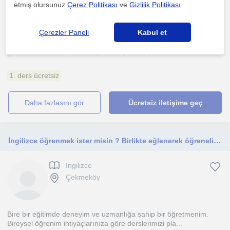
etmiş olursunuz
Çerez Politikası
ve
Gizlilik Politikası
.
Çekmeköy, İstanbul, Asag...
Çerezler Paneli
Kabul et
Matematikte basarili olmak yalnizca konu anlatimiyla degil; dogru
çalisma sistemi, düzenli takip ve kisiye özel pla...
1. ders ücretsiz
daha fazlasını gör
Ücretsiz iletişime geç
İngilizce öğrenmek ister misin ? Birlikte eğlenerek öğrenelim!
Ingilizce
Çekmeköy
Bire bir eğitimde deneyim ve uzmanlığa sahip bir öğretmenim.
Bireysel öğrenim ihtiyaçlarınıza göre derslerimizi pla...