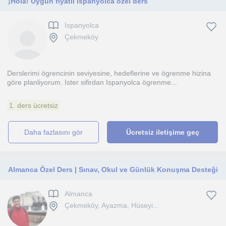
¡Hola! Uygun fiyatlı ispanyolca özel ders
Ispanyolca
Çekmeköy
Derslerimi ögrencinin seviyesine, hedeflerine ve ögrenme hizina
göre planliyorum. Ister sifirdan Ispanyolca ögrenme...
1. ders ücretsiz
daha fazlasını gör
Ücretsiz iletişime geç
Almanca Özel Ders | Sınav, Okul ve Günlük Konuşma Desteği
Almanca
Çekmeköy, Ayazma, Hüseyi...