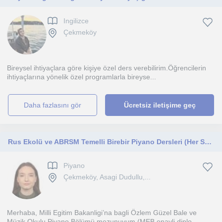
Ingilizce
Çekmeköy
Bireysel ihtiyaçlara göre kişiye özel ders verebilirim.Öğrencilerin
ihtiyaçlarına yönelik özel programlarla bireyse...
daha fazlasını gör
Ücretsiz iletişime geç
Rus Ekolü ve ABRSM Temelli Birebir Piyano Dersleri (Her Seviye)
Piyano
Çekmeköy, Asagi Dudullu,...
Merhaba, Milli Egitim Bakanligi’na bagli Özlem Güzel Bale ve
Müzik Okulu Piyano Bölümü mezunuyum (MEB onayli diplo...