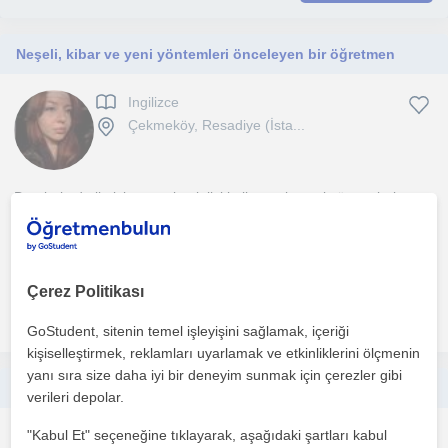
Neşeli, kibar ve yeni yöntemleri önceleyen bir öğretmen
Ingilizce
Çekmeköy, Resadiye (İsta...
Derslerimde iletisim ve teknolojiyi kullanarak, yeni yöntemlerle ve
eglenceli bir sekilde kisiye özgü ders islemeyi...
1. ders ücretsiz
Çerez Politikası
daha fazlasını gör
Ücretsiz iletişime geç
GoStudent, sitenin temel işleyişini sağlamak, içeriği
kişiselleştirmek, reklamları uyarlamak ve etkinliklerini ölçmenin
yanı sıra size daha iyi bir deneyim sunmak için çerezler gibi
Matematikte Eksiklerinizi Birlikte Tamamlayalım
verileri depolar.
"Kabul Et" seçeneğine tıklayarak, aşağıdaki şartları kabul
Matematik