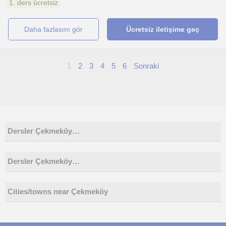
1. ders ücretsiz
daha fazlasını gör
Ücretsiz iletişime geç
1
2
3
4
5
6
Sonraki
Dersler Çekmeköy…
Dersler Çekmeköy…
Cities/towns near Çekmeköy