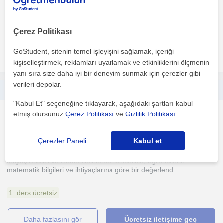
matematik bilgileri ve ihtiyaçlarına göre bir değerlend...
1. ders ücretsiz
Çerez Politikası
GoStudent, sitenin temel işleyişini sağlamak, içeriği
daha fazlasını gör
Ücretsiz iletişime geç
kişiselleştirmek, reklamları uyarlamak ve etkinliklerini ölçmenin
yanı sıra size daha iyi bir deneyim sunmak için çerezler gibi
verileri depolar.
1999 Yılı eylül ayında doğdum. Küçüklükten beri hayalim olan mesleğe atıldım öğretmenlik mesleğine büyük bir tutku ile bağlıyım.
"Kabul Et" seçeneğine tıklayarak, aşağıdaki şartları kabul
Matematik
etmiş olursunuz
Çerez Politikası
ve
Gizlilik Politikası
.
Ceyhan
(
5
)
Çerezler Paneli
Kabul et
İhtiyaç Analizi ve Hedef Belirleme: Öncelikle, öğrencilerin
matematik bilgileri ve ihtiyaçlarına göre bir değerlend...
1. ders ücretsiz
daha fazlasını gör
Ücretsiz iletişime geç