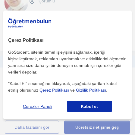
Çorumlu
1. ders ücretsiz
daha fazlasını gör
Ücretsiz iletişime geç
Çerez Politikası
GoStudent, sitenin temel işleyişini sağlamak, içeriği
kişiselleştirmek, reklamları uyarlamak ve etkinliklerini ölçmenin
hacettepe üniversitesi matematik bölümü öğrencisi nden özel ders
yanı sıra size daha iyi bir deneyim sunmak için çerezler gibi
verileri depolar.
Matematik
Çorumlu
"Kabul Et" seçeneğine tıklayarak, aşağıdaki şartları kabul
etmiş olursunuz
Çerez Politikası
ve
Gizlilik Politikası
.
5 sene boyunca matematik ve geometri dersleri için özel dersi
Çerezler Paneli
Kabul et
verdim 2 sene dershanede matematik etüt öğretmeni ol...
daha fazlasını gör
Ücretsiz iletişime geç