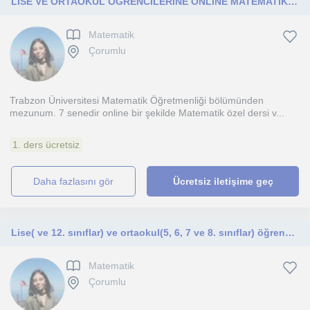
LİSE VE ORTAOKUL ÖĞRENCİLERİNE ONLİNE MATEMATİK ÖZEL DERS! YKYKS LGS KPSS HAZIRLIK
Matematik
Çorumlu
Trabzon Üniversitesi Matematik Öğretmenliği bölümünden
mezunum. 7 senedir online bir şekilde Matematik özel dersi v...
1. ders ücretsiz
daha fazlasını gör
Ücretsiz iletişime geç
Lise( ve 12. sınıflar) ve ortaokul(5, 6, 7 ve 8. sınıflar) öğrencilerine online şekilde ders vermeye hazırım. YKS LGS KPSS SÜRECİNE HAZIRLIK
Matematik
Çorumlu