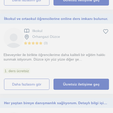
daha fazlasını gör
Ücretsiz iletişime geç
İlkokul ve ortaokul öğrencilerine online ders imkanı bulunur.
Ilkokul
Orhangazi Düzce
(
3
)
Ebeveynler ile birlikte öğrencilerime daha kaliteli bir eğitim hakkı
sunmak istiyorum. Düzce için yüz yüze diğer şe...
1. ders ücretsiz
daha fazlasını gör
Ücretsiz iletişime geç
Her yaştan bireye danışmanlık sağlıyorum. Detaylı bilgi için yazabilirsiniz. Eğitim koçluğu