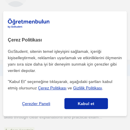
İki yıllık aktif öğretmenlik ve eğitim mentörlüğü tecrübemle, Tarih
ve Sosyal Bilgiler derslerini yalnızca birer mü...
1. ders ücretsiz
Çerez Politikası
daha fazlasını gör
Ücretsiz iletişime geç
GoStudent, sitenin temel işleyişini sağlamak, içeriği
kişiselleştirmek, reklamları uyarlamak ve etkinliklerini ölçmenin
yanı sıra size daha iyi bir deneyim sunmak için çerezler gibi
I can teach English and Arabic. I also speak Turkish at a conversational level.
verileri depolar.
"Kabul Et" seçeneğine tıklayarak, aşağıdaki şartları kabul
Ingilizce
etmiş olursunuz
Çerez Politikası
ve
Gizlilik Politikası
.
Orhangazi Düzce
Çerezler Paneli
Kabul et
have experience supporting students in improving their English
skills through clear explanations and practical exam...