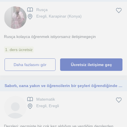
Rusça
Eregli, Karapinar (Konya)
Rusça kolayca öğrenmek istiyorsanız iletişimegeçin
1. ders ücretsiz
daha fazlasını gör
Ücretsiz iletişime geç
Sabırlı, cana yakın ve öğrencilerin bir şeyleri öğrendiğinde gözlerindeki o ışıltıyı görmekten mutluluk duyan birisiyim.
Matematik
Eregli, Eregli
Dersleri; geçmişte bir çok kez aldığım ve verdiğim derslerden