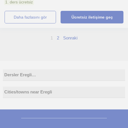
1. ders ücretsiz
daha fazlasını gör
Ücretsiz iletişime geç
1
2
Sonraki
Dersler Eregli…
Cities/towns near Eregli