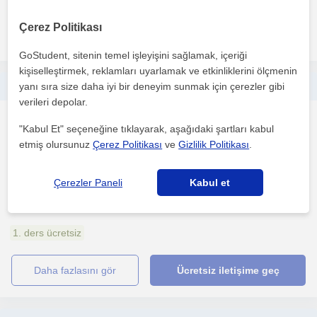
Çerez Politikası
daha fazlasını gör
Ücretsiz iletişime geç
GoStudent, sitenin temel işleyişini sağlamak, içeriği
kişiselleştirmek, reklamları uyarlamak ve etkinliklerini ölçmenin
Orta veya lise düzeyindeki öğrencilere özel ders verebilirim.
yanı sıra size daha iyi bir deneyim sunmak için çerezler gibi
verileri depolar.
Tarih
"Kabul Et" seçeneğine tıklayarak, aşağıdaki şartları kabul
Eregli
etmiş olursunuz
Çerez Politikası
ve
Gizlilik Politikası
.
Çerezler Paneli
Kabul et
Oturduğum semte yüzyüze özel ders verdiğim bir kaç öğrencim
var. Öğrenmeyi ve bunu karşımdaki kişiye aktarmayı sevi...
1. ders ücretsiz
daha fazlasını gör
Ücretsiz iletişime geç