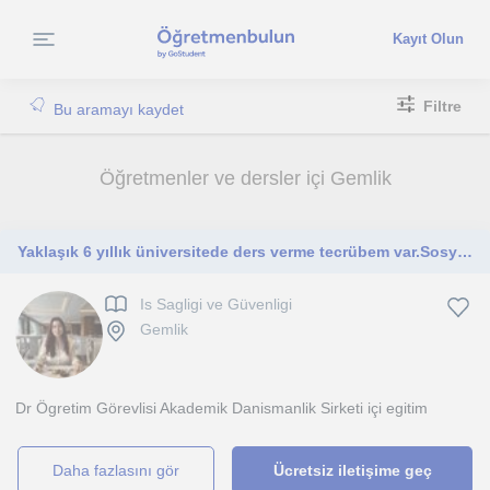
Kayıt Olun
Filtre
Bu aramayı kaydet
Öğretmenler ve dersler içi Gemlik
Yaklaşık 6 yıllık üniversitede ders verme tecrübem var.Sosyal bilimler alanında doktora yapmış bir akademisyenim. İletişimi yüksek, hitabı güçlü ve sabırlıyım
Is Sagligi ve Güvenligi
Gemlik
Dr Ögretim Görevlisi Akademik Danismanlik Sirketi içi egitim
daha fazlasını gör
Ücretsiz iletişime geç