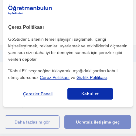
ders her konuda öğrencilerime kendi düzeyinde, mo...
1. ders ücretsiz
Çerez Politikası
daha fazlasını gör
Ücretsiz iletişime geç
GoStudent, sitenin temel işleyişini sağlamak, içeriği
kişiselleştirmek, reklamları uyarlamak ve etkinliklerini ölçmenin
yanı sıra size daha iyi bir deneyim sunmak için çerezler gibi
Merhaba, dikkat eksikliği,özel öğrenme güçlüklerine yönelik uygulamalar ve ilkokul'a yönelik ihtiyaç odaklı dersler vermekteyim.
verileri depolar.
Dikkat Eksikligi ve Hiperaktivite
"Kabul Et" seçeneğine tıklayarak, aşağıdaki şartları kabul
etmiş olursunuz
Çerez Politikası
ve
Gizlilik Politikası
.
Bozuklugu (ADHD)
Gemlik
Çerezler Paneli
Kabul et
Ankara Gülhane Saglik Bilimleri Üniversitesi, saglik bilimleri
fakültesi çocuk gelisimi lisans bölümünden 2022 yili...
daha fazlasını gör
Ücretsiz iletişime geç