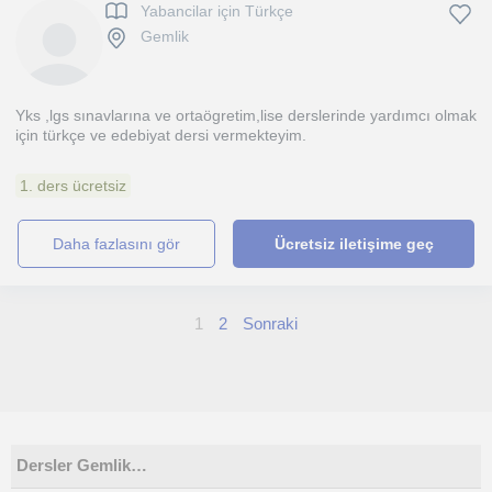
Yabancilar için Türkçe
Gemlik
Yks ,lgs sınavlarına ve ortaögretim,lise derslerinde yardımcı olmak
için türkçe ve edebiyat dersi vermekteyim.
1. ders ücretsiz
daha fazlasını gör
Ücretsiz iletişime geç
1
2
Sonraki
Dersler Gemlik…