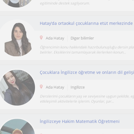
egitiminde destek sagliyorum.
Ada Hatay
Diger bilimler
Öğrencimin konu hakkındaki hazırbulunuşluğu dersin pl
belirler. Eksiklerini tamamlayarak ilerlerken konun...
Ada Hatay
Ingilizce
Derslerimi çocukların yaş ve seviyesine uygun şekilde, eğ
etkileşimli aktivitelerle işlerim. Oyunlar, şar...
İngilizceye Hakim Matematik Öğretmeni