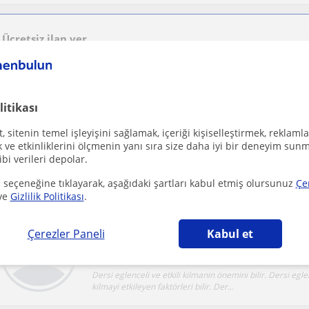
Ücretsiz ilan ver
Ücretsiz bir ilan ver ve öğretmenlerin seninle iletişime geçmesini sağla
litikası
matematik dersinde birebir ders vermek
 sitenin temel işleyişini sağlamak, içeriği kişiselleştirmek, reklamla
Ada Hatay, Ada (Hatay), Anta...
Matematik
ve etkinliklerini ölçmenin yanı sıra size daha iyi bir deneyim sunm
ibi verileri depolar.
ders plani yaparak ve sinavda kesin çikabilecek sorulari
anlatmak .akilda kalici yöntemlerle formüller...
 seçeneğine tıklayarak, aşağıdaki şartları kabul etmiş olursunuz
Çe
ve
Gizlilik Politikası
.
Çerezler Paneli
Kabul et
Ada Hatay, Ada (Hatay)
Yabancilar için Türkçe
Dersi eglenceli ve etkili kilmanin önemini bilir. Dersi eglen
kilmayi etkileyen faktörleri bilir. Der...