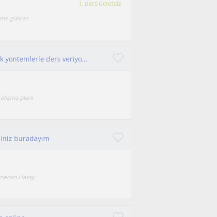
1. ders ücretsiz
ime güncel
Üniversite öğrencisi olarak güncel bilgi ve pratik yöntemlerle ders veriyorum. Öğrenciye uygun ve keyifli dersler sunuyorum.
çalışma planı
isiniz buradayım
etmenim Hatay