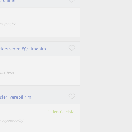
ve online
ca yönelik
l ders veren öğretmenim
nterlerle
leri verebilirim
1. ders ücretsiz
e ogretmenligi