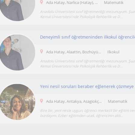
Ada Hatay, Narlica (Hatay), ...
Matematik
Anadolu Üniversitesi sınıf öğretmenliği mezunuyum. Şu
Kemal Üniversitesi'nde Psikolojik Rehberlik ve D...
Ada Hatay, Alaattin, Bozhüyü...
Ilkokul
Anadolu Üniversitesi sınıf öğretmenliği mezunuyum. Şu
Kemal Üniversitesi'nde Psikolojik Rehberlik ve D...
Yeni nesil soruları beraber eğlenerek çözmeye 
Ada Hatay, Antakya, Asagiokç...
Matematik
Bire bir, yeni nesle uygun, öğrenci merkezli bir eğitim ve
burdayım. Ezber eğitimden uzak, öğrencinin akti...