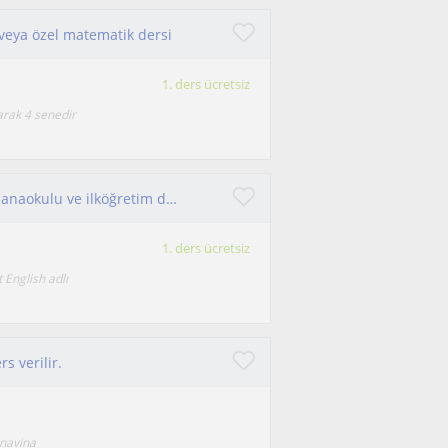
 veya özel matematik dersi
1. ders ücretsiz
arak 4 senedir
Hatay’da online veya yüzyüze dersler eşliğinde anaokulu ve ilköğretim düzeyindeki öğrencilerin İngilizce eğitim alabilmesi
1. ders ücretsiz
t English adlı
s verilir.
inavina