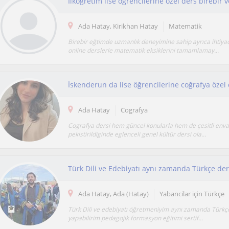
İlköğretim lise öğrencilerine özel ders birebir 
Ada Hatay, Kirikhan Hatay
Matematik
Birebir eğtimde uzmanlık deneyimine sahip ayrıca ihtiya
online derslerle matematik eksiklerini tamamlamay...
İskenderun da lise öğrencilerine coğrafya öze
Ada Hatay
Cografya
Cografya dersi hem güncel konularla hem de çesitli enva
pekistirildiginde eglenceli genel kültür dersi ola...
Türk Dili ve Edebiyatı aynı zamanda Türkçe ders
Ada Hatay, Ada (Hatay)
Yabancilar için Türkçe
Türk Dili ve edebiyatı öğretmeniyim aynı zamanda Türkç
yapabilirim pedagojik formasyon eğitimi sertif...