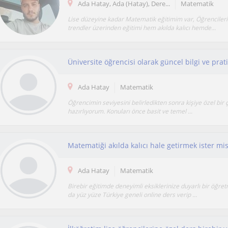
Ada Hatay, Ada (Hatay), Dere...
Matematik
Lise düzeyine kadar Matematik eğitimim var, Öğrenciler
trendler üzerinden eğitimi hem akılda kalıcı hemde...
Ada Hatay
Matematik
Öğrencimin seviyesini belirledikten sonra kişiye özel bir 
hazırlıyorum. Konuları önce basit ve temel ...
Matematiği akılda kalıcı hale getirmek ister m
Ada Hatay
Matematik
Birebir eğitimde deneyimli eksiklerinize duyarlı bir öğr
da yüz yüze Türkiye geneli online ders verip ...