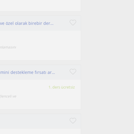
Hatay’da ortaokul çocuklarına etüt merkezinde ve özel olarak birebir ders verdim
anlamasını
Çocuklara İngilizce öğretme ve onların dil gelişimini destekleme fırsatı arıyorum.
1. ders ücretsiz
lenceli ve