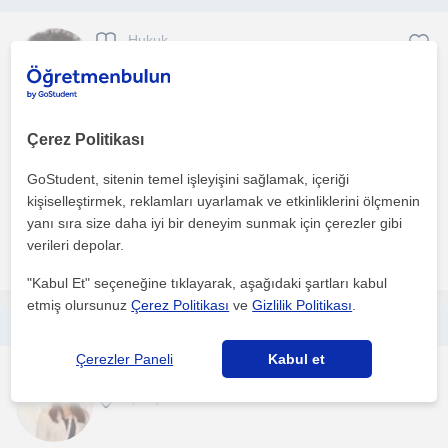
Hukuk
İpekyolu
Mali hukuk alaninda yüksek lisansimi tamamladim kPSS alan
Çerez Politikası
grubunda derece yaptim. Adalet lisesi çikisliyim 1 yil ad...
GoStudent, sitenin temel işleyişini sağlamak, içeriği
1. ders ücretsiz
kişiselleştirmek, reklamları uyarlamak ve etkinliklerini ölçmenin
yanı sıra size daha iyi bir deneyim sunmak için çerezler gibi
verileri depolar.
daha fazlasını gör
Ücretsiz iletişime geç
"Kabul Et" seçeneğine tıklayarak, aşağıdaki şartları kabul
etmiş olursunuz
Çerez Politikası
ve
Gizlilik Politikası
.
To boost your English potential join my lessons!
Çerezler Paneli
Kabul et
Ingilizce
İpekyolu