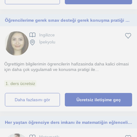
Öğrencilerime gerek sınav desteği gerek konuşma pratiği bunları uygun fiyatlarla eğlendirerek anlatıyorum
Ingilizce
İpekyolu
Ögrettigim bilgilerimin ögrencilerin hafizasinda daha kalici olmasi
için daha çok uygulamali ve konusma pratigi ile...
1. ders ücretsiz
daha fazlasını gör
Ücretsiz iletişime geç
Her yaştan öğrenciye ders imkanı ile matematiğin eğlenceli yüzüyle tanışma fırsatı