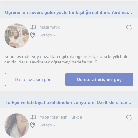
Öğrencileri seven, güler yüzlü bir kişiliğe sahibim. Yardıma ihtiyacı olan öğrencilere yardımcı olmayı isterim.
Matematik
İpekyolu
Kendi evimde veya uzaktan eğitimle eğlenerek, dersi keyifli hale
getirip, dersi sevdirerek öğretmeyi hedeflerim. 6 ...
daha fazlasını gör
Ücretsiz iletişime geç
Türkçe ve Edebiyat özel dersleri veriyorum. Özellikle sınavlara yönelik metotlarla ilerliyorum
Yabancilar için Türkçe
İpekyolu