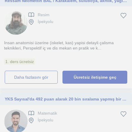
Ressam Necmettin BAL / Karakalem, suluboya, akrilik, yağlı boya, çizim teknikleri Özel Resim dersi
Resim
İpekyolu
Insan anatomisi üzerine (iskelet, kas) yapisi detayli çalisma
teknikleri, Perspektif iç ve dis mekan en pratik ve k...
1. ders ücretsiz
daha fazlasını gör
Ücretsiz iletişime geç
YKS Sayısal'da 492 puan alarak 20 bin sıralama yapmış bir mühendisim! Lise öğrencilerine ve üniversite hayali kuran YKS adaylarına
Matematik
İpekyolu