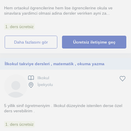
Hem ortaokul ögrencilerine hem lise ögrencilerine okula ve
sinavlara yardimci olmasi adina dersler verirken ayni za...
1. ders ücretsiz
daha fazlasını gör
Ücretsiz iletişime geç
İlkokul takviye dersleri , matematik , okuma yazma
Ilkokul
İpekyolu
5 yillik sinif ögretmeniyim . Ilkokul düzeyinde istenilen derse özel
ders verebilirim .
1. ders ücretsiz