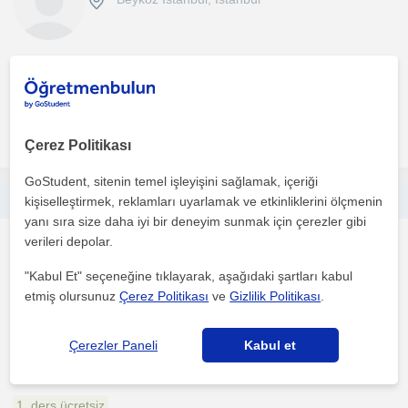
Derslerde çok fazla yormadan en fazla verimle öğretmeye
çalışırım. Empati duygum çok kuvvetlidir bir öğrencinin nas...
daha fazlasını gör
Ücretsiz iletişime geç
Çerez Politikası
GoStudent, sitenin temel işleyişini sağlamak, içeriği
İlkokul seviyesinde bütün dersler ve okuma yazma eğitimi
kişiselleştirmek, reklamları uyarlamak ve etkinliklerini ölçmenin
yanı sıra size daha iyi bir deneyim sunmak için çerezler gibi
verileri depolar.
Yabancilar için Türkçe
Beykoz İstanbul, Beykoz ...
"Kabul Et" seçeneğine tıklayarak, aşağıdaki şartları kabul
etmiş olursunuz
Çerez Politikası
ve
Gizlilik Politikası
.
Emekli ve özel sektörde yedi yıldır çalışan sınıf
Çerezler Paneli
Kabul et
öğretmeniyim,okuma yazma sorunu çözümü,ödev desteği ve ders
eksik...
1. ders ücretsiz