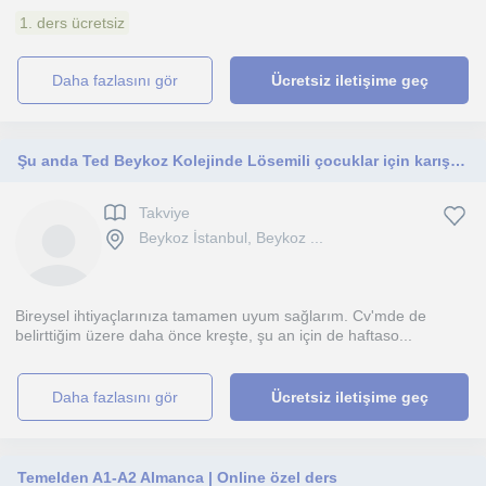
1. ders ücretsiz
daha fazlasını gör
Ücretsiz iletişime geç
Şu anda Ted Beykoz Kolejinde Lösemili çocuklar için karışık olarak ders vermekteyim. Sınıf farketmeksizin ödev yardımı yapabilirim
Takviye
Beykoz İstanbul, Beykoz ...
Bireysel ihtiyaçlarınıza tamamen uyum sağlarım. Cv'mde de
belirttiğim üzere daha önce kreşte, şu an için de haftaso...
daha fazlasını gör
Ücretsiz iletişime geç
Temelden A1-A2 Almanca | Online özel ders