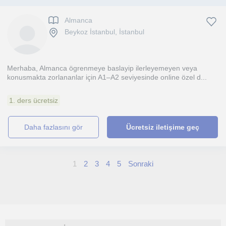
Almanca
Beykoz İstanbul, İstanbul
Merhaba, Almanca ögrenmeye baslayip ilerleyemeyen veya
konusmakta zorlananlar için A1–A2 seviyesinde online özel d...
1. ders ücretsiz
daha fazlasını gör
Ücretsiz iletişime geç
1
2
3
4
5
Sonraki