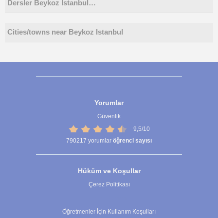
Dersler Beykoz İstanbul…
Cities/towns near Beykoz Istanbul
Yorumlar
Güvenlik
9,5/10
790217
yorumlar
öğrenci sayısı
Hüküm ve Koşullar
Çerez Politikası
Çerez Ayarları
Öğretmenler İçin Kullanım Koşulları