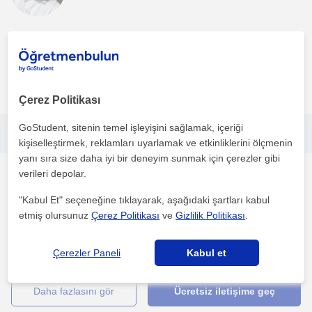
Kurumda çalıştığım süreçte ve öğrencilik sürecimde özel ders
verdim. Online ve yüzyüze ders anlatabilirim. Ödev ver...
daha fazlasını gör
Ücretsiz iletişime geç
Çerez Politikası
GoStudent, sitenin temel işleyişini sağlamak, içeriği
Türkçe öğrenmek isteyen yabancılara yönelik öğretmenlik yapmak istiyorum
kişiselleştirmek, reklamları uyarlamak ve etkinliklerini ölçmenin
yanı sıra size daha iyi bir deneyim sunmak için çerezler gibi
Yabancilar için Türkçe
verileri depolar.
Kartal İstanbul, Kadiköy...
"Kabul Et" seçeneğine tıklayarak, aşağıdaki şartları kabul
etmiş olursunuz
Çerez Politikası
ve
Gizlilik Politikası
.
Ben aslında mütercim tercümanlık fakat daha önce özel bir
kurumda yabancı dil öğretmenliği de yaptım, açıkçası hep ...
Çerezler Paneli
Kabul et
daha fazlasını gör
Ücretsiz iletişime geç