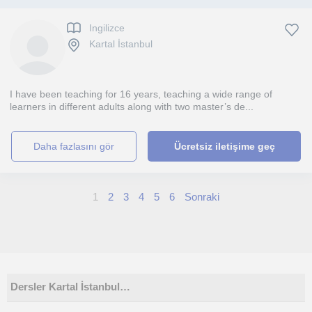
Ingilizce
Kartal İstanbul
I have been teaching for 16 years, teaching a wide range of
learners in different adults along with two master’s de...
daha fazlasını gör
Ücretsiz iletişime geç
1
2
3
4
5
6
Sonraki
Dersler Kartal İstanbul…