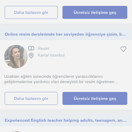
daha fazlasını gör
Ücretsiz iletişime geç
Online resim derslerimde her seviyeden öğrenciye çizim, boyama ve bir çok farklı teknikleri keyifle öğretiyorum.
Resim
Kartal İstanbul
Uzaktan eğitim sürecinde öğrencilerin yaratıcılıklarını
geliştirmelerine yardımcı olan deneyimli bir resim öğretmen...
daha fazlasını gör
Ücretsiz iletişime geç
Experienced English teacher helping adults, teenagers, and professionals achieve fluency through personalized online lessons