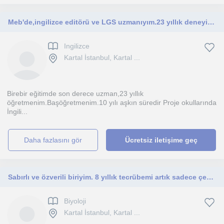
Meb'de,ingilizce editörü ve LGS uzmanıyım.23 yıllık deneyime sahibim.Başöğretmenim.
Ingilizce
Kartal İstanbul, Kartal ...
Birebir eğitimde son derece uzman,23 yıllık
öğretmenim.Başöğretmenim.10 yılı aşkın süredir Proje okullarında
İngili...
daha fazlasını gör
Ücretsiz iletişime geç
Sabırlı ve özverili biriyim. 8 yıllık tecrübemi artık sadece çevremle değil sizlerle de paylaşmak istiyorum.
Biyoloji
Kartal İstanbul, Kartal ...