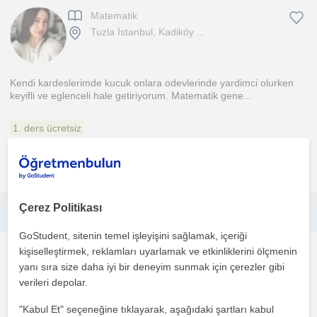
Matematik
Tuzla İstanbul, Kadiköy ...
Kendi kardeslerimde kucuk onlara odevlerinde yardimci olurken
keyifli ve eglenceli hale getiriyorum. Matematik gene...
1. ders ücretsiz
daha fazlasını gör
Ücretsiz iletişime geç
Çerez Politikası
Öğrencinin ihtiyacına özel İngilizce ders programı
GoStudent, sitenin temel işleyişini sağlamak, içeriği
kişiselleştirmek, reklamları uyarlamak ve etkinliklerini ölçmenin
Ingilizce
yanı sıra size daha iyi bir deneyim sunmak için çerezler gibi
Tuzla İstanbul, Tuzla (İ...
verileri depolar.
"Kabul Et" seçeneğine tıklayarak, aşağıdaki şartları kabul