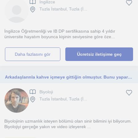
Ingilizce
Tuzla İstanbul, Tuzla (İ...
İngilizce Öğretmenliği ve IB DP sertifikasına sahip 4 yıldır
üniversite hayatım boyunca kişinin seviyesine göre öze...
daha fazlasını gör
Ücretsiz iletişime geç
Arkadaşlarınla kahve içmeye gittiğin olmuştur. Bunu yaparken ne kadar iyi hissettiğin veya enerjinin nasıl olduğu biyolojidir.
Biyoloji
Tuzla İstanbul, Tuzla (İ...
Biyolojinin uzmanlık isteyen bölümü olan sinir bilimini iyi biliyorum.
Biyolojiyi gerçeğe yakın ve video izleyerek ...