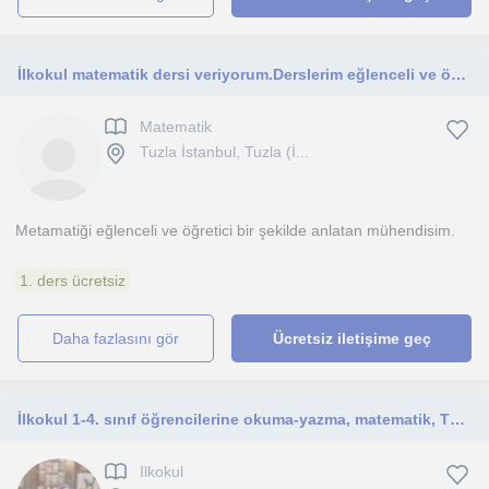
İlkokul matematik dersi veriyorum.Derslerim eğlenceli ve öğretici geçiyor
Matematik
Tuzla İstanbul, Tuzla (İ...
Metamatiği eğlenceli ve öğretici bir şekilde anlatan mühendisim.
1. ders ücretsiz
daha fazlasını gör
Ücretsiz iletişime geç
İlkokul 1-4. sınıf öğrencilerine okuma-yazma, matematik, Türkçe ve ödev takibi alanlarında birebir özel ders veriyorum
Ilkokul