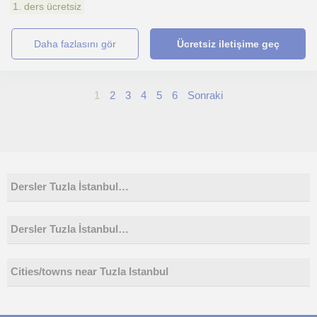
1. ders ücretsiz
daha fazlasını gör
Ücretsiz iletişime geç
1
2
3
4
5
6
Sonraki
Dersler Tuzla İstanbul…
Dersler Tuzla İstanbul…
Cities/towns near Tuzla Istanbul