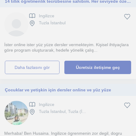
14 tıllık öğretmenlik tecrübesine sahibim. Her seviyede özel ders verebilirim.
Ingilizce
Tuzla İstanbul
İster online ister yüz yüze dersler vermekteyim. Kişisel ihtiyaçlara
göre program oluşturarak, hedefe yönelik çalış...
daha fazlasını gör
Ücretsiz iletişime geç
Çocuklar ve yetişkin için dersler online ve yüz yüze
Ingilizce
Tuzla İstanbul, Tuzla (İ...
Merhaba! Ben Husaina. Ingilizce ögrenmenin zor degil, dogru