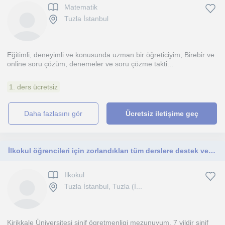
Matematik
Tuzla İstanbul
Eğitimli, deneyimli ve konusunda uzman bir öğreticiyim, Birebir ve
online soru çözüm, denemeler ve soru çözme takti...
1. ders ücretsiz
daha fazlasını gör
Ücretsiz iletişime geç
İlkokul öğrencileri için zorlandıkları tüm derslere destek ve okuma yazma öğretimi
Ilkokul
Tuzla İstanbul, Tuzla (İ...
Kirikkale Üniversitesi sinif ögretmenligi mezunuyum. 7 yildir sinif