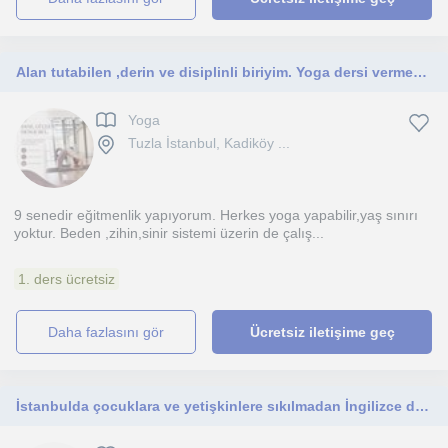
Alan tutabilen ,derin ve disiplinli biriyim. Yoga dersi vermek ,aynı zaman da onu hayatında da eyleme geçirmektir
Yoga
Tuzla İstanbul, Kadiköy ...
9 senedir eğitmenlik yapıyorum. Herkes yoga yapabilir,yaş sınırı
yoktur. Beden ,zihin,sinir sistemi üzerin de çalış...
1. ders ücretsiz
daha fazlasını gör
Ücretsiz iletişime geç
İstanbulda çocuklara ve yetişkinlere sıkılmadan İngilizce dilini öğretmeye çalışan bir İngilizce Öğretmeniyim.