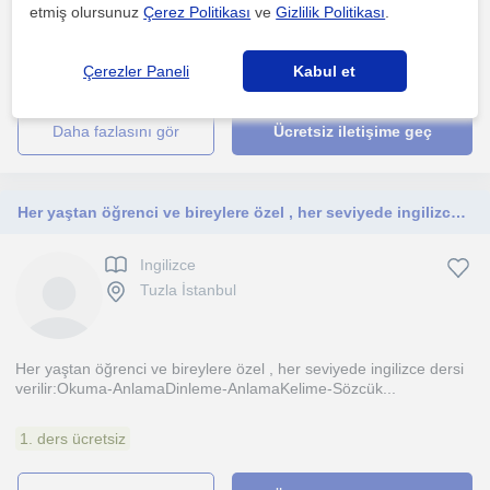
Ingilizcenin yapisal mantigini, becerileri ve etimolojisi anlatiyorum.
etmiş olursunuz
Çerez Politikası
ve
Gizlilik Politikası
.
Sinav odakli ilerleyenlere sadece konulari d...
Çerezler Paneli
Kabul et
1. ders ücretsiz
daha fazlasını gör
Ücretsiz iletişime geç
Her yaştan öğrenci ve bireylere özel , her seviyede ingilizce dersi verilir
Ingilizce
Tuzla İstanbul
Her yaştan öğrenci ve bireylere özel , her seviyede ingilizce dersi
verilir:Okuma-AnlamaDinleme-AnlamaKelime-Sözcük...
1. ders ücretsiz