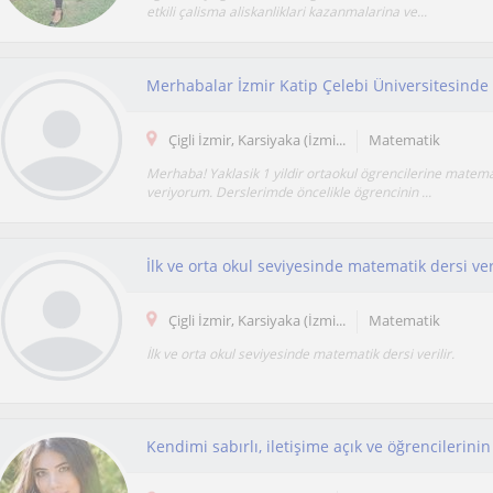
etkili çalisma aliskanliklari kazanmalarina ve...
Çigli İzmir, Karsiyaka (İzmi...
Matematik
Merhaba! Yaklasik 1 yildir ortaokul ögrencilerine matema
veriyorum. Derslerimde öncelikle ögrencinin ...
İlk ve orta okul seviyesinde matematik dersi ver
Çigli İzmir, Karsiyaka (İzmi...
Matematik
İlk ve orta okul seviyesinde matematik dersi verilir.