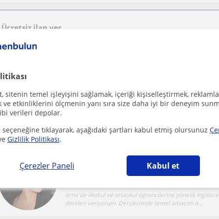
Ücretsiz ilan ver
Ücretsiz bir ilan ver ve öğretmenlerin seninle iletişime geçmesini sağla
litikası
 sitenin temel işleyişini sağlamak, içeriği kişiselleştirmek, reklamla
Çigli İzmir, Çigli (İzmir), ...
Matematik: Temel Ma
ve etkinliklerini ölçmenin yanı sıra size daha iyi bir deneyim sunm
ibi verileri depolar.
Sayısal derslerin korkulacak bir şey olmadığını, aksine 
anlaşıldığında çok keyifli olduğunu gösterme...
 seçeneğine tıklayarak, aşağıdaki şartları kabul etmiş olursunuz
Çe
ve
Gizlilik Politikası
.
Çerezler Paneli
Kabul et
Çigli İzmir, Karsiyaka İzmir
Ortaokul
Izmir’de ilkokul ve ortaokul ögrencilerine yönelik Ingilizce
dersleri veriyorum. Derslerimde temel amacim ö...