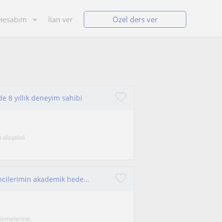
Özel ders ver
Hesabım
İlan ver
de 8 yıllık deneyim sahibi
disiplinli
İngilizce öğretmeni ve eğitim koçu olarak, öğrencilerimin akademik hedeflerine ulaşmalarını destekliyorum.
rlemelerine,