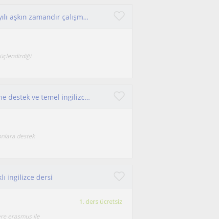
Okul öncesi, ilkokul ve ortaokul seviyesinde 10 yılı aşkın zamandır çalışmaktayım.
güçlendirdiği
15 yaşa kadar tüm çocukların ingilizce derslerine destek ve temel ingilizce becerisi sağlıyorum
 onlara destek
ı ingilizce dersi
1. ders ücretsiz
ere erasmus ile