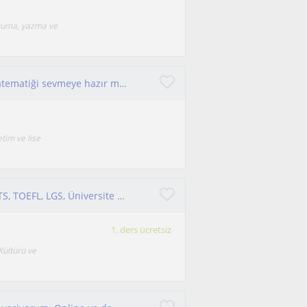
 okuma, yazma ve
Bir ODTÜ Matematik mezunu rehberliğinde matematiği sevmeye hazır mısınız?
tim ve lise
Her Yaş Grubuna İngilizce Özel Ders | YDS, IELTS, TOEFL, LGS, Üniversite Hazırlık
1. ders ücretsiz
Kültürü ve