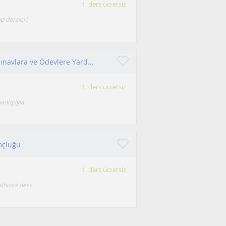
1. ders ücretsiz
p dersleri
İlköğretim Ortaöğretim Matematik Öğretmeni Sınavlara ve Ödevlere Yardımcı
1. ders ücretsiz
antigiyla
oçluğu
1. ders ücretsiz
alnızca ders