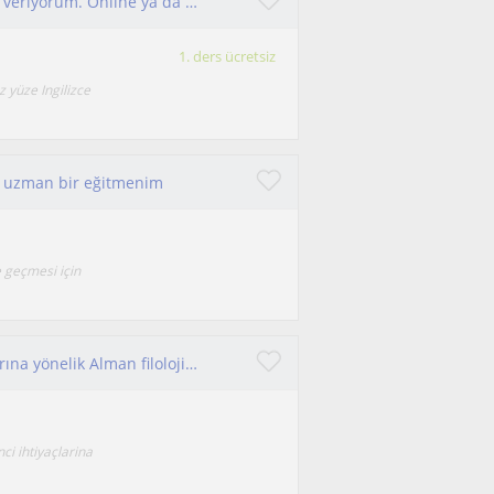
Uygun fiyatlı ihtiyaca yönelik ingilizce özel ders veriyorum. Online ya da yüz yüze
1. ders ücretsiz
 yüze Ingilizce
da uzman bir eğitmenim
 geçmesi için
İzmir’de çocuk ve yetişkin öğrencilerin ihtiyaçlarına yönelik Alman filolojisi eğitimim kapsamında eğlenceli eğitim veriyorum
i ihtiyaçlarina