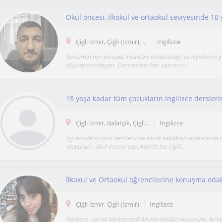
Çigli İzmir, Çigli (İzmir), ...
Ingilizce
İletişimin her konuda insanları birleştirdiği ve ilişkilerini 
düşüncesindeyim. Derslerime her zaman ö...
Çigli İzmir, Balatçik, Çigli...
Ingilizce
ögrencilerin okul derslerinde eksik kaldiklari noktalarda
oluyorum. okul öncesi çocuklarda ise ingili...
İlkokul ve Ortaokul öğrencilerine konuşma odakl
Çigli İzmir, Çigli (İzmir)
Ingilizce
İngilizce olarak Mekatronik Mühendisliği okuyorum. İki k