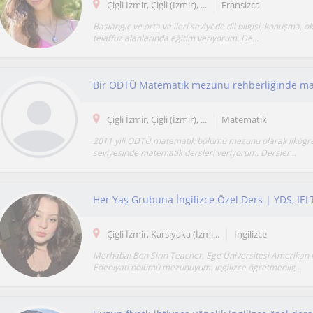
Çigli İzmir, Çigli (İzmir), ...
Fransizca
Başlangıç ve orta ve ileri seviyede dil bilgisi, konuşma,
telaffuz alanlarında eğitim veriyorum. De...
Çigli İzmir, Çigli (İzmir), ...
Matematik
2011 yili ODTÜ matematik bölümü mezunu olarak ilkögre
seviyesinde matematik dersleri veriyorum. Dersler...
Çigli İzmir, Karsiyaka (İzmi...
Ingilizce
Merhaba! Ben Sirin Teacher, Ege Üniversitesi Amerikan 
Edebiyati bölümü mezunuyum. Ingilizce ögretmenlig...