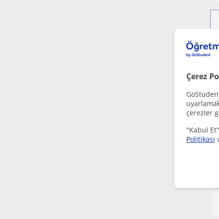
Çerez Po
GoStudent,
uyarlamak 
çerezler g
"Kabul Et"
Politikası