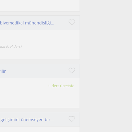
Merhabalar İzmir Katip Çelebi Üniversitesinde biyomedikal mühendisliği okuyorum 3. sınıfım matematik özel ders veriyorum.
tik özel dersi
ilir
1. ders ücretsiz
Kendimi sabırlı, iletişime açık ve öğrencilerinin gelişimini önemseyen bir Fransızca öğretmeni olarak tanımlarım.