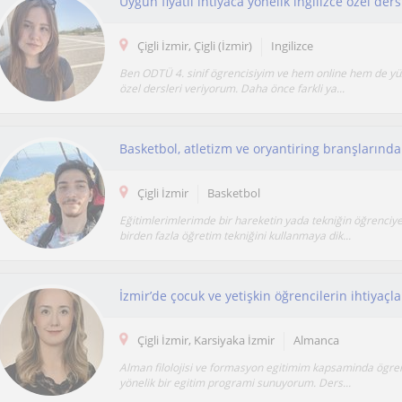
Çigli İzmir, Çigli (İzmir)
Ingilizce
Ben ODTÜ 4. sinif ögrencisiyim ve hem online hem de yüz
özel dersleri veriyorum. Daha önce farkli ya...
Basketbol, atletizm ve oryantiring branşların
Çigli İzmir
Basketbol
Eğitimlerimlerimde bir hareketin yada tekniğin öğrenciye
birden fazla öğretim tekniğini kullanmaya dik...
Çigli İzmir, Karsiyaka İzmir
Almanca
Alman filolojisi ve formasyon egitimim kapsaminda ögrenc
yönelik bir egitim programi sunuyorum. Ders...