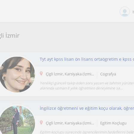
li İzmir
Tyt ayt kpss lisan ön lisans ortaögretim e kpss 
Çigli İzmir, Karsiyaka (İzmi...
Cografya
Yenilikçi günceli takip eden soru yazan ve tahmin yürüten 
alanında uzman 8 yıllık öğretmen deneyimine sa...
Çigli İzmir, Karsiyaka (İzmi...
Egitim Koçlugu
Egitim koçlugu sürecinde ögrencilerimin hedeflerini beli