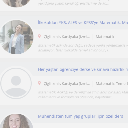
yurtdışına çıktım kendi öğrencilerime de ko...
Çigli İzmir, Karsiyaka (İzmi...
Matematik
Matematik aslında zor değil, sadece yanlış yöntemlerle 
anlatılıyor. İster ilkokulda temel atıyor olun, i...
Her yaştan öğrenciye derse ve sınava hazırlık 
Çigli İzmir, Karsiyaka (İzmi...
Matematik: Temel
Matematik: Açıklığı ve derinliğiyle zihin açıcı bir alan! Ma
rakamların ve formüllerin ötesinde, hayatımızı...
Mühendisten tüm yaş grupları için özel ders