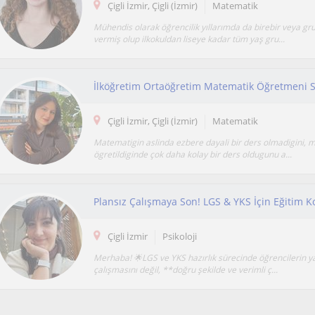
Çigli İzmir, Çigli (İzmir)
Matematik
Mühendis olarak öğrencilik yıllarımda da birebir veya gru
vermiş olup ilkokuldan liseye kadar tüm yaş gru...
Çigli İzmir, Çigli (İzmir)
Matematik
Matematigin aslinda ezbere dayali bir ders olmadigini, m
ögretildiginde çok daha kolay bir ders oldugunu a...
Plansız Çalışmaya Son! LGS & YKS İçin Eğitim K
Çigli İzmir
Psikoloji
Merhaba! 🌟LGS ve YKS hazırlık sürecinde öğrencilerin y
çalışmasını değil, **doğru şekilde ve verimli ç...