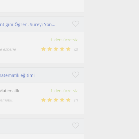
İlkokuldan YKS, ALES ve KPSS'ye Matematik: Mantığını Öğren, Süreyi Yönet! 🎯
1. ders ücretsiz
ve ezberle
(
2
)
matematik eğitimi
 Matematik
1. ders ücretsiz
tematik,
(
1
)