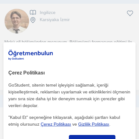
Ingilizce
Karsiyaka İzmir
Mskü ell bölümünden mezunum. Bölümümü formasyon eğitimi ile
bitirdim. Muğla English Focus kurumunda 1,5 yıl tecrübe...
1. ders ücretsiz
Çerez Politikası
daha fazlasını gör
Ücretsiz iletişime geç
GoStudent, sitenin temel işleyişini sağlamak, içeriği
kişiselleştirmek, reklamları uyarlamak ve etkinliklerini ölçmenin
yanı sıra size daha iyi bir deneyim sunmak için çerezler gibi
İzmir'de ilkokul, ortaokul ve lise öğrencilerine matematik dersi
verileri depolar.
Matematik
"Kabul Et" seçeneğine tıklayarak, aşağıdaki şartları kabul
Karsiyaka İzmir, Alurca,...
etmiş olursunuz
Çerez Politikası
ve
Gizlilik Politikası
.