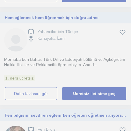
Hem eğlenmek hem öğrenmek için doğru adres
Yabancilar için Türkçe
Karsiyaka İzmir
Merhaba ben Bahar. Türk Dili ve Edebiyati bölümü ve Açikögretim
Halkla Iliskiler ve Reklamcilik ögrencisiyim. Ana d...
1. ders ücretsiz
daha fazlasını gör
Ücretsiz iletişime geç
Fen bilgisini sevdiren eğlenirken öğreten öğretmen arıyorsanız tam da burası:)İzmir çevresi ulaşabilir.ortaokul ve özellikle lgs
Fen Bilgisi