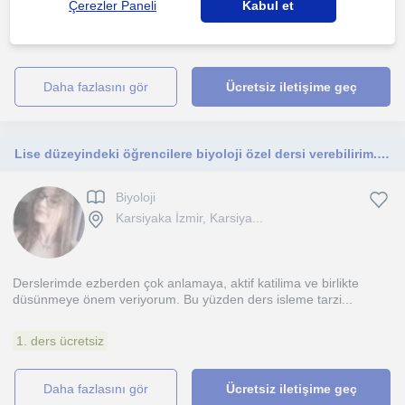
Çerezler Paneli
Kabul et
Manisa Celal Bayar üniversitesi matematik bölümü 3. sinif
ögrencisiyim. 2 senedir özel ders veriyorum. Dershane ve ...
daha fazlasını gör
Ücretsiz iletişime geç
Lise düzeyindeki öğrencilere biyoloji özel dersi verebilirim. Pedagojik formasyon eğtimim vardır
Biyoloji
Karsiyaka İzmir, Karsiya...
Derslerimde ezberden çok anlamaya, aktif katilima ve birlikte
düsünmeye önem veriyorum. Bu yüzden ders isleme tarzi...
1. ders ücretsiz
daha fazlasını gör
Ücretsiz iletişime geç