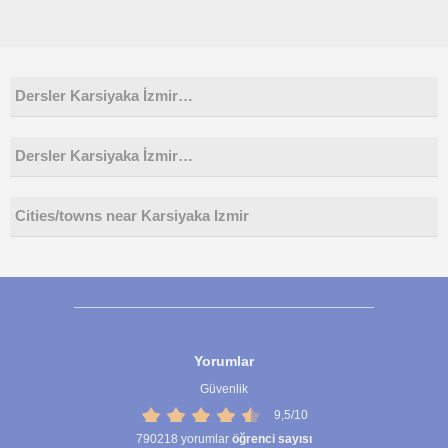
Dersler Karsiyaka İzmir…
Dersler Karsiyaka İzmir…
Cities/towns near Karsiyaka Izmir
Yorumlar
Güvenlik
9,5/10
790218
yorumlar
öğrenci sayısı