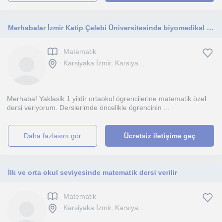
Merhabalar İzmir Katip Çelebi Üniversitesinde biyomedikal mühendisliği okuyorum 3. sınıfım matematik özel ders veriyorum.
Matematik
Karsiyaka İzmir, Karsiya...
Merhaba! Yaklasik 1 yildir ortaokul ögrencilerine matematik özel
dersi veriyorum. Derslerimde öncelikle ögrencinin ...
daha fazlasını gör
Ücretsiz iletişime geç
İlk ve orta okul seviyesinde matematik dersi verilir
Matematik
Karsiyaka İzmir, Karsiya...