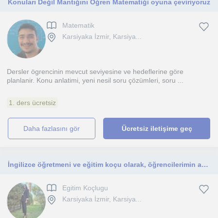
Konuları Değil Mantığını Öğren Matematiği oyuna çeviriyoruz
Matematik
Karsiyaka İzmir, Karsiya...
Dersler ögrencinin mevcut seviyesine ve hedeflerine göre
planlanir. Konu anlatimi, yeni nesil soru çözümleri, soru ...
1. ders ücretsiz
daha fazlasını gör
Ücretsiz iletişime geç
İngilizce öğretmeni ve eğitim koçu olarak, öğrencilerimin akademik hedeflerine ulaşmalarını destekliyorum.
Egitim Koçlugu
Karsiyaka İzmir, Karsiya...