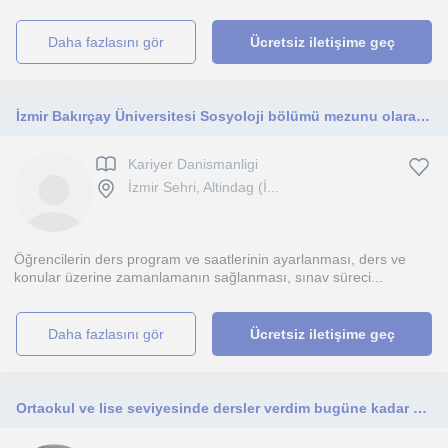
daha fazlasını gör
Ücretsiz iletişime geç
İzmir Bakırçay Üniversitesi Sosyoloji bölümü mezunu olarak YKS ve LGS öğrencilerine sınav süreci boyunca hazırlık sağlıyorum.
Kariyer Danismanligi
İzmir Sehri, Altindag (İ...
Öğrencilerin ders program ve saatlerinin ayarlanması, ders ve
konular üzerine zamanlamanın sağlanması, sınav süreci...
daha fazlasını gör
Ücretsiz iletişime geç
Ortaokul ve lise seviyesinde dersler verdim bugüne kadar hem özel ders olarak hem de online olarak.