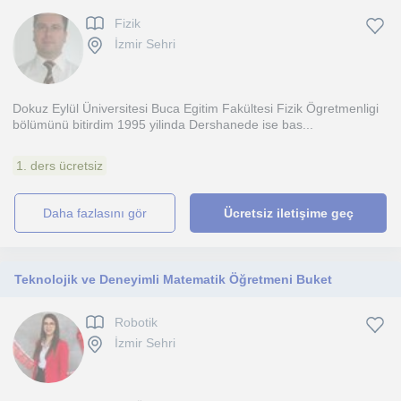
Fizik
İzmir Sehri
Dokuz Eylül Üniversitesi Buca Egitim Fakültesi Fizik Ögretmenligi
bölümünü bitirdim 1995 yilinda Dershanede ise bas...
1. ders ücretsiz
daha fazlasını gör
Ücretsiz iletişime geç
Teknolojik ve Deneyimli Matematik Öğretmeni Buket
Robotik
İzmir Sehri