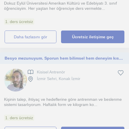
Dokuz Eylül Üniversitesi Amerikan Kültürü ve Edebiyatı 3. sınıf
öğrencisyim. Her yaştan her öğrenciye ders vermekte...
1. ders ücretsiz
daha fazlasını gör
Ücretsiz iletişime geç
Besyo mezunuyum. Sporun hem bilimsel hem deneyim kısmını önemseyerek yola devam ediyorum. Sizlerle de kendi vücudunuzu tanımak, eğitmek ve geliştirmek isterseniz bu konuda yardımcı olmak için sizlerleyim
Kisisel Antrenör
İzmir Sehri, Konak İzmir
Kişinin talep, ihtiyaç ve hedeflerine göre antrenman ve beslenme
sistemi tasarlıyorum. Haftalık form ve kilogram ko...
1. ders ücretsiz