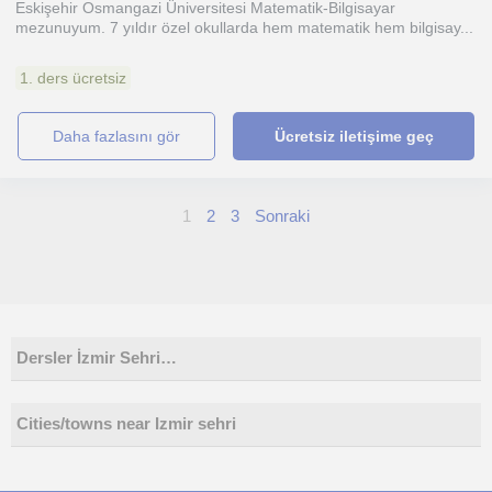
Eskişehir Osmangazi Üniversitesi Matematik-Bilgisayar
mezunuyum. 7 yıldır özel okullarda hem matematik hem bilgisay...
1. ders ücretsiz
daha fazlasını gör
Ücretsiz iletişime geç
1
2
3
Sonraki
Dersler İzmir Sehri…
Cities/towns near Izmir sehri