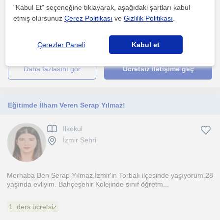
"Kabul Et" seçeneğine tıklayarak, aşağıdaki şartları kabul
Merhaba! Ben Emre. Güleryüzlü,enerjik ve mutlu bir insanım.Boş
etmiş olursunuz
Çerez Politikası
ve
Gizlilik Politikası
.
zamanlarımda seyahat etmeyi,kitap okumayı,müzik dinl...
1. ders ücretsiz
Çerezler Paneli
Kabul et
daha fazlasını gör
Ücretsiz iletişime geç
Eğitimde İlham Veren Serap Yılmaz!
Ilkokul
İzmir Sehri
Merhaba Ben Serap Yılmaz.İzmir'in Torbalı ilçesinde yaşıyorum.28
yaşında evliyim. Bahçeşehir Kolejinde sınıf öğretm...
1. ders ücretsiz