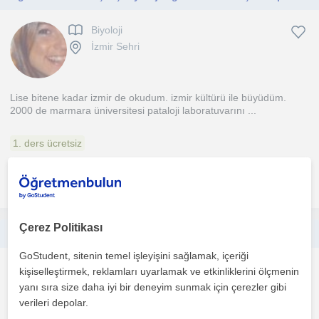
Biyoloji
İzmir Sehri
Lise bitene kadar izmir de okudum. izmir kültürü ile büyüdüm.
2000 de marmara üniversitesi pataloji laboratuvarını ...
1. ders ücretsiz
daha fazlasını gör
Ücretsiz iletişime geç
Çerez Politikası
İngilizce Öğrenmek İçin Eğlence Dolu Dersler!
GoStudent, sitenin temel işleyişini sağlamak, içeriği
Ingilizce
kişiselleştirmek, reklamları uyarlamak ve etkinliklerini ölçmenin
İzmir Sehri
yanı sıra size daha iyi bir deneyim sunmak için çerezler gibi
verileri depolar.