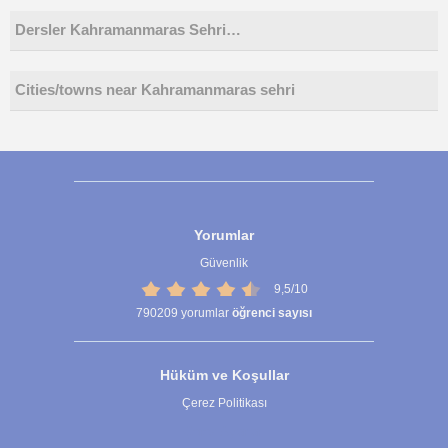
Dersler Kahramanmaras Sehri…
Cities/towns near Kahramanmaras sehri
Yorumlar
Güvenlik
9,5/10
790209
yorumlar
öğrenci sayısı
Hüküm ve Koşullar
Çerez Politikası
Çerez Ayarları