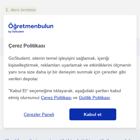
1. ders ücretsiz
daha fazlasını gör
Ücretsiz iletişime geç
Çerez Politikası
İki senedir aktif olarak ders anlatmaktayım soru çözümü, birebir ders vermekteyim
GoStudent, sitenin temel işleyişini sağlamak, içeriği
Matematik
kişiselleştirmek, reklamları uyarlamak ve etkinliklerini ölçmenin
Kahramanmaras Sehri
yanı sıra size daha iyi bir deneyim sunmak için çerezler gibi
verileri depolar.
"Kabul Et" seçeneğine tıklayarak, aşağıdaki şartları kabul
Bir sene dershanede soru çözümü ve birebir ders yaptım bir
etmiş olursunuz
Çerez Politikası
ve
Gizlilik Politikası
.
senedir de özel dersler vermekteyim kendimi bu alanda he...
Çerezler Paneli
Kabul et
daha fazlasını gör
Ücretsiz iletişime geç