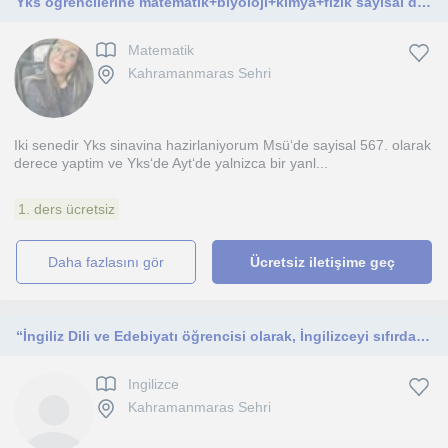
Yks öğrencilerine matematik+biyoloji+kimya+fizik sayısal dersleri verilir
Matematik
Kahramanmaras Sehri
Iki senedir Yks sinavina hazirlaniyorum Msü‘de sayisal 567. olarak
derece yaptim ve Yks‘de Ayt‘de yalnizca bir yanl...
1. ders ücretsiz
daha fazlasını gör
Ücretsiz iletişime geç
“İngiliz Dili ve Edebiyatı öğrencisi olarak, İngilizceyi sıfırdan öğrenmek isteyen öğrenciler için anlaşılır ve pratik dersler veriyorum.”
Ingilizce
Kahramanmaras Sehri