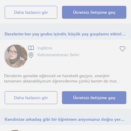
daha fazlasını gör
Ücretsiz iletişime geç
Derslerim her yaş grubu içindir, küçük yaş gruplarını etkinliklerle destekliyorum görsel hafıza açısından daha sağlıklı buluyorum.
Ingilizce
Kahramanmaras Sehri
Derslerim genelde eğlenceli ve hareketli geçiyor, enerjimi
tamamen aktarabiliyorum öğrencilerime çünkü benim de mut...
daha fazlasını gör
Ücretsiz iletişime geç
Kendinize arkadaş gibi bir öğretmen arıyorsanız doğru yerdesiniz. Birlikte hem öğrenip hem eğleneceğiz.💓