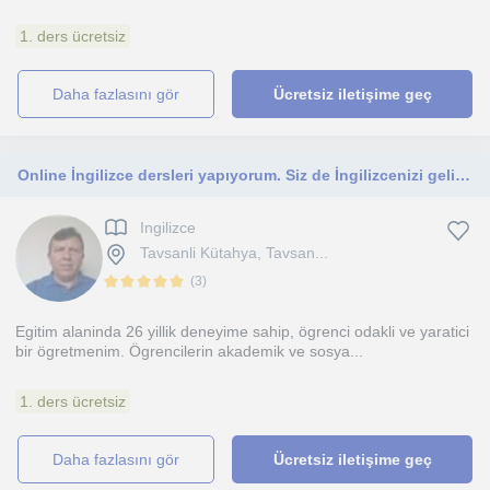
1. ders ücretsiz
daha fazlasını gör
Ücretsiz iletişime geç
Online İngilizce dersleri yapıyorum. Siz de İngilizcenizi geliştirmek ve Bir adım öne geçmek isterseniz İsmail hoca burada
Ingilizce
Tavsanli Kütahya, Tavsan...
(
3
)
Egitim alaninda 26 yillik deneyime sahip, ögrenci odakli ve yaratici
bir ögretmenim. Ögrencilerin akademik ve sosya...
1. ders ücretsiz
daha fazlasını gör
Ücretsiz iletişime geç