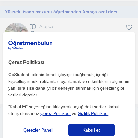
Yüksek lisans mezunu öğretmenden Arapça özel ders
Arapça
Tavsanli Kütahya, Tavsan...
Marmara ilahiyat ve tefsir yüksek lisans mezunuyum, 10 yıllık
eğitimciyim, öğrencilerim dikkatini çeken yeni nesil ...
Çerez Politikası
GoStudent, sitenin temel işleyişini sağlamak, içeriği
1. ders ücretsiz
kişiselleştirmek, reklamları uyarlamak ve etkinliklerini ölçmenin
yanı sıra size daha iyi bir deneyim sunmak için çerezler gibi
daha fazlasını gör
Ücretsiz iletişime geç
verileri depolar.
"Kabul Et" seçeneğine tıklayarak, aşağıdaki şartları kabul
etmiş olursunuz
Çerez Politikası
ve
Gizlilik Politikası
.
Ücretsiz ilan ver
Ücretsiz bir ilan ver ve öğretmenlerin seninle iletişime geçmesini
sağla
Çerezler Paneli
Kabul et