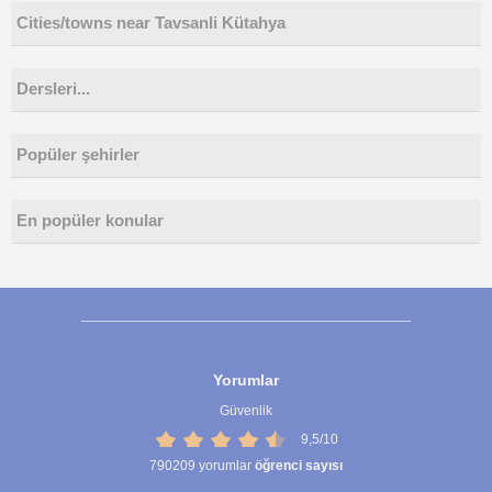
Cities/towns near Tavsanli Kütahya
Dersleri...
Popüler şehirler
En popüler konular
Yorumlar
Güvenlik
9,5/10
790209
yorumlar
öğrenci sayısı