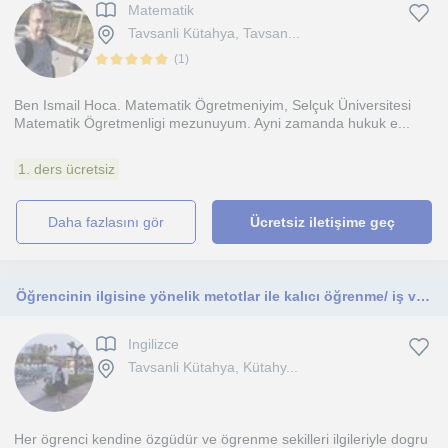
Matematik
Tavsanli Kütahya, Tavsan...
(
1
)
Ben Ismail Hoca. Matematik Ögretmeniyim, Selçuk Üniversitesi
Matematik Ögretmenligi mezunuyum. Ayni zamanda hukuk e...
1. ders ücretsiz
daha fazlasını gör
Ücretsiz iletişime geç
Öğrencinin ilgisine yönelik metotlar ile kalıcı öğrenme/ iş ve mesleki İngilizce / Proficiency sınavları için Essay yazma dersleri
Ingilizce
Tavsanli Kütahya, Kütahy...
Her ögrenci kendine özgüdür ve ögrenme sekilleri ilgileriyle dogru